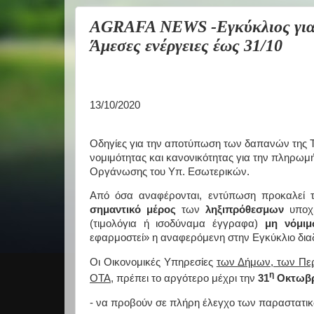
AGRAFA NEWS -Εγκύκλιος για τ
Άμεσες ενέργειες έως 31/10
13/10/2020
Οδηγίες για την αποτύπωση των δαπανών της Τ
νομιμότητας και κανονικότητας για την πληρωμ
Οργάνωσης του Υπ. Εσωτερικών.
Από όσα αναφέρονται, εντύπωση προκαλεί τ
σημαντικό μέρος
των
ληξιπρόθεσμων
υποχ
(τιμολόγια ή ισοδύναμα έγγραφα)
μη νόμι
εφαρμοστεί» η αναφερόμενη στην Εγκύκλιο διαδ
Οι Οικονομικές Υπηρεσίες
των Δήμων, των Πε
η
ΟΤΑ,
πρέπει το αργότερο μέχρι την
31
Οκτωβρ
- να προβούν σε πλήρη έλεγχο των παραστατ