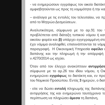
- να ενημερώσουν εγγράφως τον οικείο διατάκτ
αμφισβητούνται ως προς τη νομιμότητα ή την κα
– ανάλογα με τις εντολές του τελευταίου, ν
από το Μητρώο Δεσμεύσεων.
Αναλυτικότερα, σύμφωνα με το αρ.91 του 
προβλέπεται από διάταξη τυπικού νόμου ή καν
οικείου φορέα και
β)
υπάρχει εγγεγραμμένη στο
έχει νόμιμα αναληφθεί, επισυνάπτονται τα νόμι
παραγραφή. Η Οικονομική Υπηρεσία
οφείλει
ν
δαπάνης και την πληρωμή ή την απόρριψή
ν.4270/2014 ως ισχύει.
Όταν από τον έλεγχο ανακύπτουν
αντιρρήσ
σύμφωνα με το αρ.26 του ιδίου νόμου, η Ο
ενημερώνει
εγγράφως
το διατάκτη και, εν πρ
του Νομικού Προσώπου. Εντός
3
ημερών, ο δια
- είτε να δώσει
εντολή
πληρωμής της δαπάνης,
αντιρρήσεις της και ενημερώνει ταυτόχρονα τ
περίπτωση να πληρώσει
άμεσα
τη δαπάνη,