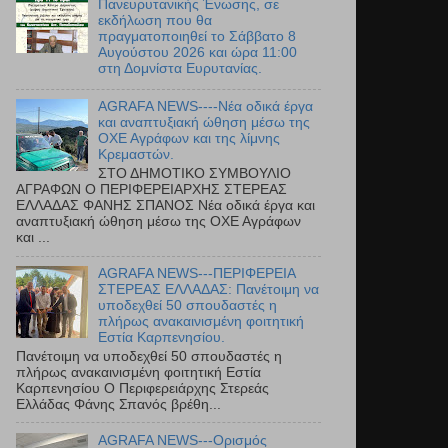
Πανευρυτανικής Ένωσης, σε
εκδήλωση που θα
πραγματοποιηθεί το Σάββατο 8
Αυγούστου 2026 και ώρα 11:00
στη Δομνίστα Ευρυτανίας.
AGRAFA NEWS----Νέα οδικά έργα
και αναπτυξιακή ώθηση μέσω της
ΟΧΕ Αγράφων και της λίμνης
Κρεμαστών.
ΣΤΟ ΔΗΜΟΤΙΚΟ ΣΥΜΒΟΥΛΙΟ
ΑΓΡΑΦΩΝ Ο ΠΕΡΙΦΕΡΕΙΑΡΧΗΣ ΣΤΕΡΕΑΣ
ΕΛΛΑΔΑΣ ΦΑΝΗΣ ΣΠΑΝΟΣ Νέα οδικά έργα και
αναπτυξιακή ώθηση μέσω της ΟΧΕ Αγράφων
και ...
AGRAFA NEWS---ΠΕΡΙΦΕΡΕΙΑ
ΣΤΕΡΕΑΣ ΕΛΛΑΔΑΣ: Πανέτοιμη να
υποδεχθεί 50 σπουδαστές η
πλήρως ανακαινισμένη φοιτητική
Εστία Καρπενησίου.
Πανέτοιμη να υποδεχθεί 50 σπουδαστές η
πλήρως ανακαινισμένη φοιτητική Εστία
Καρπενησίου Ο Περιφερειάρχης Στερεάς
Ελλάδας Φάνης Σπανός βρέθη...
AGRAFA NEWS---Ορισμός