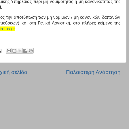
ομικής Υπηρεσίας περί μη νομιμότητας ή μη κανονικότητας της
.
 προς την αποτύπωση των μη νόμιμων / μη κανονικών δαπανών
εύσεων) και στη Γενική Λογιστική, στο πλήρες κείμενο της
iretos.gr
χική σελίδα
Παλαιότερη Ανάρτηση