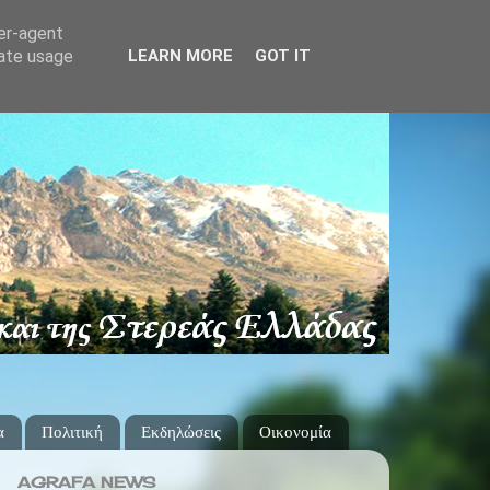
ser-agent
rate usage
LEARN MORE
GOT IT
α
Πολιτική
Εκδηλώσεις
Οικονομία
AGRAFA NEWS