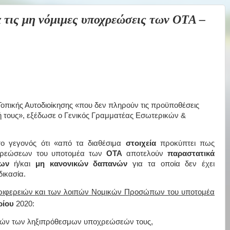
ις μη νόμιμες υποχρεώσεις των OTA –
οπικής Αυτοδιοίκησης «που δεν πληρούν τις προϋποθέσεις
ή τους», εξέδωσε ο Γενικός Γραμματέας Εσωτερικών &
ο γεγονός ότι «από τα διαθέσιμα
στοιχεία
προκύπτει πως
ρεώσεων
του υποτομέα των
ΟΤΑ
αποτελούν
παραστατικά
μων
ή/και
μη κανονικών δαπανών
για τα οποία δεν έχει
ικασία.
ριφερειών και των λοιπών Νομικών Προσώπων του υποτομέα
ίου
2020:
ικών των ληξιπρόθεσμων υποχρεώσεών τους,