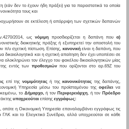
η (εάν δεν το έχουν ήδη πράξει) για τα παραστατικά τα οποία
νονικότητα τους και
α προχωρήσουν σε εκτέλεση ή απόρριψη των σχετικών δαπανών
ν.4270/2014, ως
νόμιμη
προσδιορίζεται η δαπάνη που
α)
ονιστικής διοικητικής πράξης ή εξυπηρετεί την αποστολή του
ν π/υ σχετική πίστωση. Επίσης,
κανονική
είναι η δαπάνη, που
μα δικαιολογητικά και η σχετική απαίτηση δεν έχει υποπέσει σε
α ολοκληρώνει τον έλεγχο του φακέλου δικαιολογητικών μίας
 της εντός των
προθεσμιών
που ορίζονται στο αρ.69Ζ του
εις
επί της
νομιμότητας
ή της
κανονικότητας
της δαπάνης,
ικονομική Υπηρεσία μέσω του προϊσταμένου της
οφείλει
να
οκειμένω, το
Δήμαρχο,
ή τον
Περιφερειάρχη
, ή τον
Πρόεδρο
τάκτης
υποχρεούται
επίσης
εγγράφως:
 οπότε η Οικονομική Υπηρεσία επαναλαμβάνει εγγράφως τις
ο ΓΛΚ και το Ελεγκτικό Συνέδριο, αλλά υποχρεούται σε κάθε