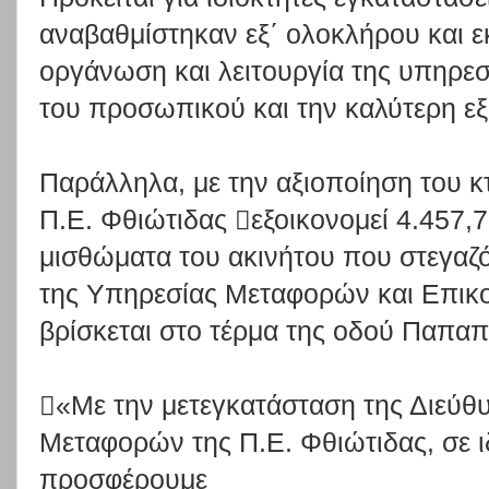
αναβαθμίστηκαν
εξ΄
ολοκλήρου
και
ε
οργάνωση
και
λειτουργία
της
υπηρεσ
του προσωπικού και την καλύτερη ε
Παράλληλα,
με
τ
ην
αξιοπο
ίηση
του
κ
Π.Ε. Φ
θιώτιδας
εξοικονομεί 4.45
7,
μισθώματα
του
ακινήτου
που
στεγαζ
της
Υπηρεσίας
Μεταφο
ρών
και
Επ
ικ
βρίσκεται στο τέρμα της οδού Παπαπ
«Με
την
μετεγκατάσταση
της
Διεύθ
Μεταφορών
της
Π.Ε.
Φθιώτιδας,
σε
προσφέρουμε