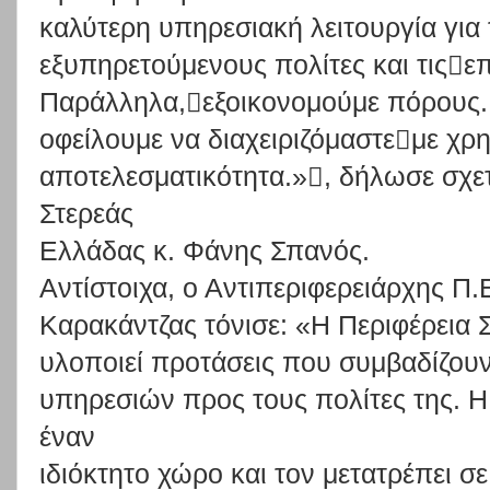
καλύτερη
υπηρεσιακή
λειτουργία
για
εξυπηρετούμενους
πολίτες
και
τιςε
Παράλληλα,εξοικονομούμε
πόρους.
οφείλουμε
να
διαχειριζόμαστεμε
χρη
αποτελεσματικότητα.»
, δήλωσε
σχετ
Στερεάς
Ελλάδας κ. Φάνης Σπανός.
Αντίστοιχα,
ο
Αντιπεριφερειάρχης
Π.
Καρακάντζας
τό
νισε:
«Η
Περιφέρεια
υλοποιεί
προτάσεις
που
συμβαδίζου
υπηρεσιών
προς
τους
πολίτες
της.
Η
έναν
ιδιόκτητο
χώρο
και
τον
μετατρέπει
σε