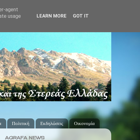
ser-agent
rate usage
LEARN MORE
GOT IT
α
Πολιτική
Εκδηλώσεις
Οικονομία
AGRAFA NEWS