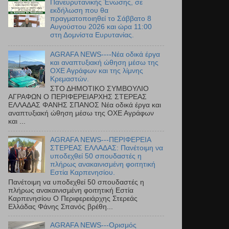
Πανευρυτανικής Ένωσης, σε
εκδήλωση που θα
πραγματοποιηθεί το Σάββατο 8
Αυγούστου 2026 και ώρα 11:00
στη Δομνίστα Ευρυτανίας.
AGRAFA NEWS----Νέα οδικά έργα
και αναπτυξιακή ώθηση μέσω της
ΟΧΕ Αγράφων και της λίμνης
Κρεμαστών.
ΣΤΟ ΔΗΜΟΤΙΚΟ ΣΥΜΒΟΥΛΙΟ
ΑΓΡΑΦΩΝ Ο ΠΕΡΙΦΕΡΕΙΑΡΧΗΣ ΣΤΕΡΕΑΣ
ΕΛΛΑΔΑΣ ΦΑΝΗΣ ΣΠΑΝΟΣ Νέα οδικά έργα και
αναπτυξιακή ώθηση μέσω της ΟΧΕ Αγράφων
και ...
AGRAFA NEWS---ΠΕΡΙΦΕΡΕΙΑ
ΣΤΕΡΕΑΣ ΕΛΛΑΔΑΣ: Πανέτοιμη να
υποδεχθεί 50 σπουδαστές η
πλήρως ανακαινισμένη φοιτητική
Εστία Καρπενησίου.
Πανέτοιμη να υποδεχθεί 50 σπουδαστές η
πλήρως ανακαινισμένη φοιτητική Εστία
Καρπενησίου Ο Περιφερειάρχης Στερεάς
Ελλάδας Φάνης Σπανός βρέθη...
AGRAFA NEWS---Ορισμός