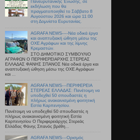
Πανευρυτανικής Ένωσης, σε
εκδήλωση που θα
πραγματοποιηθεί το Σάββατο 8
Αυγούστου 2026 και ώρα 11:00
στη Δομνίστα Ευρυτανίας.
AGRAFA NEWS----Νέα οδικά έργα
και αναπτυξιακή ώθηση μέσω της
ΟΧΕ Αγράφων και της λίμνης
Κρεμαστών.
ΣΤΟ ΔΗΜΟΤΙΚΟ ΣΥΜΒΟΥΛΙΟ
ΑΓΡΑΦΩΝ Ο ΠΕΡΙΦΕΡΕΙΑΡΧΗΣ ΣΤΕΡΕΑΣ
ΕΛΛΑΔΑΣ ΦΑΝΗΣ ΣΠΑΝΟΣ Νέα οδικά έργα και
αναπτυξιακή ώθηση μέσω της ΟΧΕ Αγράφων
και ...
AGRAFA NEWS---ΠΕΡΙΦΕΡΕΙΑ
ΣΤΕΡΕΑΣ ΕΛΛΑΔΑΣ: Πανέτοιμη να
υποδεχθεί 50 σπουδαστές η
πλήρως ανακαινισμένη φοιτητική
Εστία Καρπενησίου.
Πανέτοιμη να υποδεχθεί 50 σπουδαστές η
πλήρως ανακαινισμένη φοιτητική Εστία
Καρπενησίου Ο Περιφερειάρχης Στερεάς
Ελλάδας Φάνης Σπανός βρέθη...
AGRAFA NEWS---Ορισμός