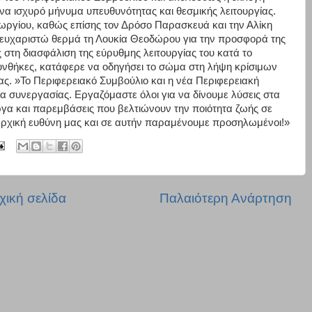
να ισχυρό μήνυμα υπευθυνότητας και θεσμικής λειτουργίας.
ργίου, καθώς επίσης τον Δρόσο Παρασκευά και την Αλίκη
 ευχαριστώ θερμά τη Λουκία Θεοδώρου για την προσφορά της
 στη διασφάλιση της εύρυθμης λειτουργίας του κατά το
νθήκες, κατάφερε να οδηγήσει το σώμα στη λήψη κρίσιμων
ας. »Το Περιφερειακό Συμβούλιο και η νέα Περιφερειακή
α συνεργασίας. Εργαζόμαστε όλοι για να δίνουμε λύσεις στα
α και παρεμβάσεις που βελτιώνουν την ποιότητα ζωής σε
ταρχική ευθύνη μας και σε αυτήν παραμένουμε προσηλωμένοι!»
χική σελίδα
Παλαιότερη Ανάρτηση