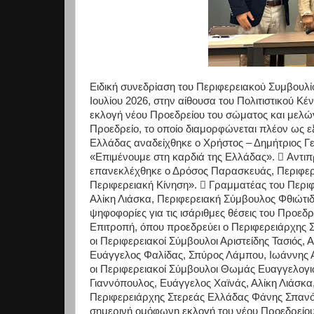
Ειδική συνεδρίαση του Περιφερειακού Συμβουλ
Ιουλίου 2026, στην αίθουσα του Πολιτιστικού Κέ
εκλογή νέου Προεδρείου του σώματος και μελώ
Προεδρείο, το οποίο διαμορφώνεται πλέον ως ε
Ελλάδας αναδείχθηκε ο Χρήστος – Δημήτριος Γ
«Επιμένουμε στη καρδιά της Ελλάδας».  Αντι
επανεκλέχθηκε ο Δρόσος Παρασκευάς, Περιφερ
Περιφερειακή Κίνηση».  Γραμματέας του Περι
Αλίκη Λιάσκα, Περιφερειακή Σύμβουλος Φθιώτιδα
ψηφοφορίες για τις ισάριθμες θέσεις του Προεδρ
Επιτροπή, όπου προεδρεύει ο Περιφερειάρχης 
οι Περιφερειακοί Σύμβουλοι Αριστείδης Τασιός,
Ευάγγελος Φαλίδας, Σπύρος Λάμπου, Ιωάννης 
οι Περιφερειακοί Σύμβουλοι Θωμάς Ευαγγελογι
Γιαννόπουλος, Ευάγγελος Χαϊνάς, Αλίκη Λιάσκ
Περιφερειάρχης Στερεάς Ελλάδας Φάνης Σπανός
σημερινή ομόφωνη εκλογή του νέου Προεδρείου