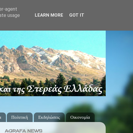
ser-agent
rate usage
LEARN MORE
GOT IT
α
Πολιτική
Εκδηλώσεις
Οικονομία
AGRAFA NEWS