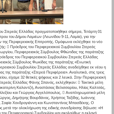
ίου Στερεάς Ελλάδας πραγματοποιήθηκε σήμερα, Τετάρτη 01
ντρου του Δήμου Λαμιέων (Λεωνίδου 9-11, Λαμία), για την
ν της Περιφερειακής Επιτροπής. Ομόφωνα εκλέχθηκε το νέο
ξής:  Πρόεδρος του Περιφερειακού Συμβουλίου Στερεάς
εωργίου, Περιφερειακός Σύμβουλος Φθιώτιδας της παράταξης
πρόεδρος του Περιφερειακού Συμβουλίου Στερεάς Ελλάδας
ειακός Σύμβουλος Φωκίδας της παράταξης «Ενωτική
φερειακού Συμβουλίου Στερεάς Ελλάδας αναδείχθηκε εκ νέου η
ς της παράταξης «Στερεά Περιφέρεια». Αναλυτικά, στις τρεις
είου, είχαμε 32 θετικές ψήφους και 2 λευκά. Στην Περιφερειακή
Στερεάς Ελλάδας Φάνης Σπανός, εκλέχθηκαν:  Τακτικά μέλη
 Αικατερίνη Καλαντζή, Αναστάσιος Βελισσαρίου, Ηλίας Καλτσάς,
Αλεξίου και Γεώργιος Αγγελόπουλος.  Αναπληρωματικά μέλη
ώργος, Δημήτρης Βουρδάνος, Χρήστος Ταξίδης, Ιωάννης
α, Σοφία Χονδρογιάννη και Κωνσταντίνος Μπασδέκης. Ο
 μετά την ολοκλήρωση της ειδικής συνεδρίασης δήλωσε: «Η
 του Περιφερειακού Συμβουλίου και ακολούθως η εκλογή