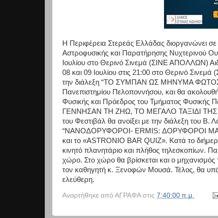
H Περιφέρεια Στερεάς Ελλάδας διοργανώνει σε 
Αστροφυσικής και Παρατήρησης Νυχτερινού Ουρα
Ιουλίου στο Θερινό Σινεμά (ΣΙΝΕ ΑΠΟΛΛΩΝ) Αιδη
08 και 09 Ιουλίου στις 21:00 στο Θερινό Σινεμά
την διάλεξη “ΤΟ ΣΥΜΠΑΝ ΩΣ ΜΗΝΥΜΑ ΦΩΤΟΣ”, 
Πανεπιστημίου Πελοποννήσου, και θα ακολουθ
Φυσικής και Πρόεδρος του Τμήματος Φυσικής Π
ΓΕΝΝΗΣΑΝ ΤΗ ΖΗΩ, ΤΟ ΜΕΓΑΛΟ ΤΑΞΙΔΙ ΤΗΣ ΥΛ
του Φεστιβάλ θα ανοίξει με την διάλεξη του Β.
“ΝΑΝΟΔΟΡΥΦΟΡΟΙ- ERMIS: ΔΟΡΥΦΟΡΟΙ MADE I
και το «ASTRONIO BAR QUIZ». Κατά το διήμερο 
κινητό πλανητάριο και πλήθος τηλεσκοπίων. Π
χώρο. Στο χώρο θα βρίσκεται και ο μηχανισμό
τον καθηγητή κ. Ξενοφών Μουσά. Τέλος, θα υπά
ελεύθερη.
Αναρτήθηκε από
ΑΓΡΑΦΑ
στις
7:40:00 π.μ.