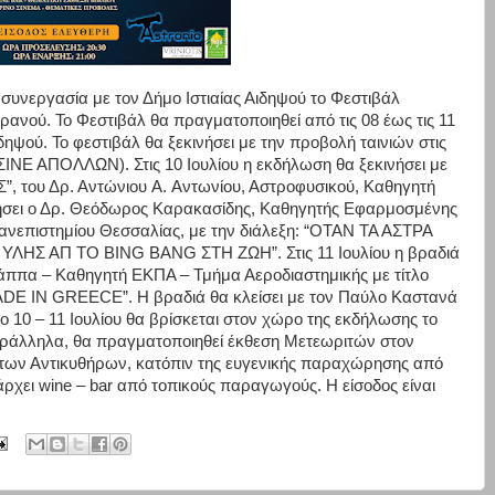
συνεργασία με τον Δήμο Ιστιαίας Αιδηψού το Φεστιβάλ
νού. Το Φεστιβάλ θα πραγματοποιηθεί από τις 08 έως τις 11
ψού. Το φεστιβάλ θα ξεκινήσει με την προβολή ταινιών στις
 (ΣΙΝΕ ΑΠΟΛΛΩΝ). Στις 10 Ιουλίου η εκδήλωση θα ξεκινήσει με
του Δρ. Αντώνιου A. Αντωνίου, Αστροφυσικού, Καθηγητή
ήσει ο Δρ. Θεόδωρος Καρακασίδης, Καθηγητής Εφαρμοσμένης
ανεπιστημίου Θεσσαλίας, με την διάλεξη: “ΟΤΑΝ ΤΑ ΑΣΤΡΑ
ΗΣ ΑΠ ΤΟ BING BANG ΣΤΗ ΖΩΗ”. Στις 11 Ιουλίου η βραδιά
 Λάππα – Καθηγητή ΕΚΠΑ – Τμήμα Αεροδιαστημικής με τίτλο
N GREECE”. Η βραδιά θα κλείσει με τον Παύλο Καστανά
10 – 11 Ιουλίου θα βρίσκεται στον χώρο της εκδήλωσης το
αράλληλα, θα πραγματοποιηθεί έκθεση Μετεωριτών στον
ς των Αντικυθήρων, κατόπιν της ευγενικής παραχώρησης από
ρχει wine – bar από τοπικούς παραγωγούς. Η είσοδος είναι