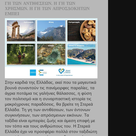
ΓΗ ΤΩΝ ΑΝΤΙΘΈΣΕΩΝ. Η ΓΗ ΤΩΝ
ΧΡΗΣΜΏΝ. Η ΓΗ ΤΩΝ ΑΠΡΟΣΔΌΚΗΤΩΝ
ΕΜΠΕΙ
Στην καρδιά της Ελλάδας, εκεί που τα µαγευτικά
βουνά συναντούν τις πανέμορφες παραλίες, τα
άγρια ποτάμια τις γαλήνιες θάλασσες, η φύση
τον πολιτισμό και η συναρπαστική ιστορία τις
μακρόχρονες παραδόσεις, θα βρείτε τη Στερεά
Ελλάδα. Τη γη των αντιθέσεων, των έντονων
συγκινήσεων, των απρόσμενων εικόνων. Τα
ταξίδια είναι εμπειρίες ζωής και άμεση επαφή µε
τον τόπο και τους ανθρώπους του. Η Στερεά
Ελλάδα έχει να προσφέρει πολλά στον ταξιδιώτη