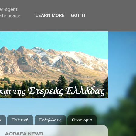
ser-agent
rate usage
LEARN MORE
GOT IT
α
Πολιτική
Εκδηλώσεις
Οικονομία
AGRAFA NEWS