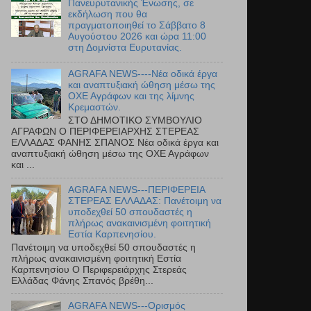
Πανευρυτανικής Ένωσης, σε
εκδήλωση που θα
πραγματοποιηθεί το Σάββατο 8
Αυγούστου 2026 και ώρα 11:00
στη Δομνίστα Ευρυτανίας.
AGRAFA NEWS----Νέα οδικά έργα
και αναπτυξιακή ώθηση μέσω της
ΟΧΕ Αγράφων και της λίμνης
Κρεμαστών.
ΣΤΟ ΔΗΜΟΤΙΚΟ ΣΥΜΒΟΥΛΙΟ
ΑΓΡΑΦΩΝ Ο ΠΕΡΙΦΕΡΕΙΑΡΧΗΣ ΣΤΕΡΕΑΣ
ΕΛΛΑΔΑΣ ΦΑΝΗΣ ΣΠΑΝΟΣ Νέα οδικά έργα και
αναπτυξιακή ώθηση μέσω της ΟΧΕ Αγράφων
και ...
AGRAFA NEWS---ΠΕΡΙΦΕΡΕΙΑ
ΣΤΕΡΕΑΣ ΕΛΛΑΔΑΣ: Πανέτοιμη να
υποδεχθεί 50 σπουδαστές η
πλήρως ανακαινισμένη φοιτητική
Εστία Καρπενησίου.
Πανέτοιμη να υποδεχθεί 50 σπουδαστές η
πλήρως ανακαινισμένη φοιτητική Εστία
Καρπενησίου Ο Περιφερειάρχης Στερεάς
Ελλάδας Φάνης Σπανός βρέθη...
AGRAFA NEWS---Ορισμός