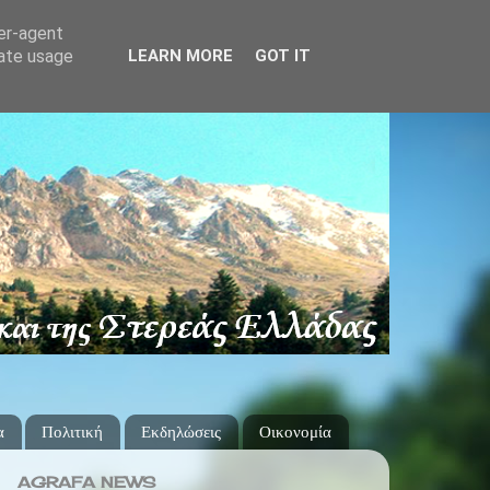
ser-agent
rate usage
LEARN MORE
GOT IT
α
Πολιτική
Εκδηλώσεις
Οικονομία
AGRAFA NEWS