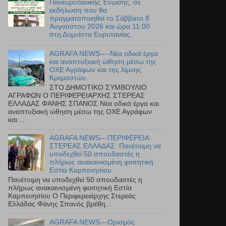
Πανευρυτανικής Ένωσης, σε
εκδήλωση που θα
πραγματοποιηθεί το Σάββατο 8
Αυγούστου 2026 και ώρα 11:00
στη Δομνίστα Ευρυτανίας.
AGRAFA NEWS----Νέα οδικά έργα
και αναπτυξιακή ώθηση μέσω της
ΟΧΕ Αγράφων και της λίμνης
Κρεμαστών.
ΣΤΟ ΔΗΜΟΤΙΚΟ ΣΥΜΒΟΥΛΙΟ
ΑΓΡΑΦΩΝ Ο ΠΕΡΙΦΕΡΕΙΑΡΧΗΣ ΣΤΕΡΕΑΣ
ΕΛΛΑΔΑΣ ΦΑΝΗΣ ΣΠΑΝΟΣ Νέα οδικά έργα και
αναπτυξιακή ώθηση μέσω της ΟΧΕ Αγράφων
και ...
AGRAFA NEWS---ΠΕΡΙΦΕΡΕΙΑ
ΣΤΕΡΕΑΣ ΕΛΛΑΔΑΣ: Πανέτοιμη να
υποδεχθεί 50 σπουδαστές η
πλήρως ανακαινισμένη φοιτητική
Εστία Καρπενησίου.
Πανέτοιμη να υποδεχθεί 50 σπουδαστές η
πλήρως ανακαινισμένη φοιτητική Εστία
Καρπενησίου Ο Περιφερειάρχης Στερεάς
Ελλάδας Φάνης Σπανός βρέθη...
AGRAFA NEWS---Ορισμός