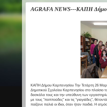
AGRAFA NEWS---ΚΑΠΗ Δήμου 
ΚΑΠΗ Δήμου Καρπενησίου Την Τετάρτη 26 Μαρτίο
Δημοτικού Σχολείου Καρπενησίου στο πλαίσιο τ
δασκάλα τους και την υπεύθυνη των εργαστηρί
με τους "παππούδες" και τις "γιαγιάδες", θέτοντ
παίζανε παλιά οι ίδιοι, όταν ήταν παιδιά. Η ατμ