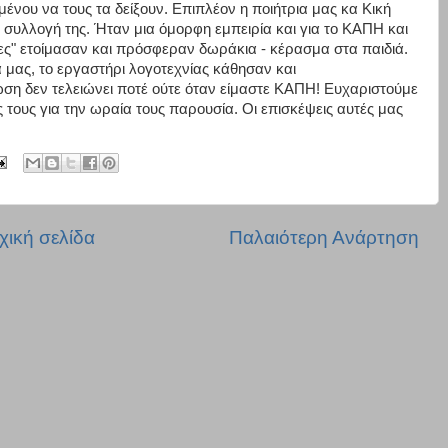
ιμένου να τους τα δείξουν. Επιπλέον η ποιήτρια μας κα Κική
 συλλογή της. Ήταν μια όμορφη εμπειρία και για το ΚΑΠΗ και
άδες" ετοίμασαν και πρόσφεραν δωράκια - κέρασμα στα παιδιά.
 μας, το εργαστήρι λογοτεχνίας κάθησαν και
ση δεν τελειώνει ποτέ ούτε όταν είμαστε ΚΑΠΗ! Ευχαριστούμε
ύς τους για την ωραία τους παρουσία. Οι επισκέψεις αυτές μας
χική σελίδα
Παλαιότερη Ανάρτηση