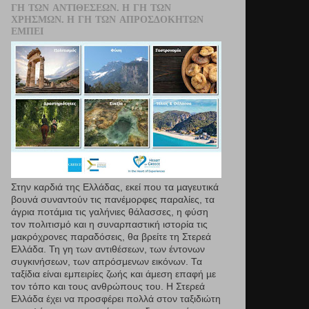
ΓΗ ΤΩΝ ΑΝΤΙΘΈΣΕΩΝ. Η ΓΗ ΤΩΝ
ΧΡΗΣΜΏΝ. Η ΓΗ ΤΩΝ ΑΠΡΟΣΔΌΚΗΤΩΝ
ΕΜΠΕΙ
Στην καρδιά της Ελλάδας, εκεί που τα µαγευτικά
βουνά συναντούν τις πανέμορφες παραλίες, τα
άγρια ποτάμια τις γαλήνιες θάλασσες, η φύση
τον πολιτισμό και η συναρπαστική ιστορία τις
μακρόχρονες παραδόσεις, θα βρείτε τη Στερεά
Ελλάδα. Τη γη των αντιθέσεων, των έντονων
συγκινήσεων, των απρόσμενων εικόνων. Τα
ταξίδια είναι εμπειρίες ζωής και άμεση επαφή µε
τον τόπο και τους ανθρώπους του. Η Στερεά
Ελλάδα έχει να προσφέρει πολλά στον ταξιδιώτη