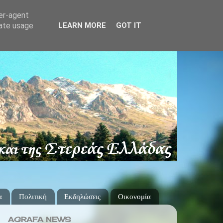
ser-agent
rate usage
LEARN MORE
GOT IT
α
Πολιτική
Εκδηλώσεις
Οικονομία
AGRAFA NEWS