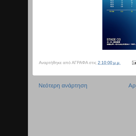
Αναρτήθηκε από
ΑΓΡΑΦΑ
στις
2:10:00 μ.μ.
Νεότερη ανάρτηση
Αρ