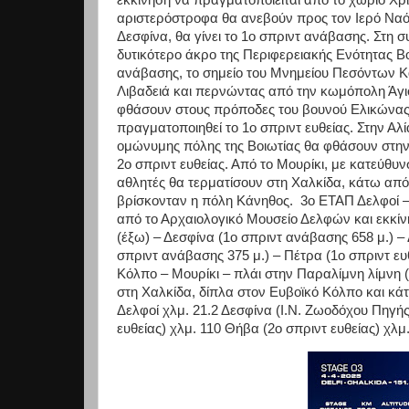
εκκίνηση να πραγματοποιείται από το χωριό Χ
αριστερόστροφα θα ανεβούν προς τον Ιερό Ναό
Δεσφίνα, θα γίνει το 1ο σπριντ ανάβασης. Στη σ
δυτικότερο άκρο της Περιφερειακής Ενότητας Βο
ανάβασης, το σημείο του Μνημείου Πεσόντων Κ
Λιβαδειά και περνώντας από την κωμόπολη Άγιο
φθάσουν στους πρόποδες του βουνού Ελικώνας 
πραγματοποιηθεί το 1ο σπριντ ευθείας. Στην Αλί
ομώνυμης πόλης της Βοιωτίας θα φθάσουν στην 
2ο σπριντ ευθείας. Από το Μουρίκι, με κατεύθυν
αθλητές θα τερματίσουν στη Χαλκίδα, κάτω απ
βρίσκονταν η πόλη Κάνηθος. 3ο ΕΤΑΠ Δελφοί –
από το Αρχαιολογικό Μουσείο Δελφών και εκκίν
(έξω) – Δεσφίνα (1ο σπριντ ανάβασης 658 μ.) –
σπριντ ανάβασης 375 μ.) – Πέτρα (1ο σπριντ ευ
Κόλπο – Μουρίκι – πλάι στην Παραλίμνη λίμνη (
στη Χαλκίδα, δίπλα στον Ευβοϊκό Κόλπο και κ
Δελφοί χλμ. 21.2 Δεσφίνα (Ι.Ν. Ζωοδόχου Πηγής
ευθείας) χλμ. 110 Θήβα (2ο σπριντ ευθείας) χλμ