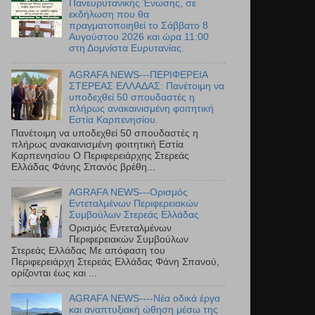
Πανευρυτανικής Ένωσης, σε
εκδήλωση που θα
πραγματοποιηθεί το Σάββατο 8
Αυγούστου 2026 και ώρα 11:00
στη Δομνίστα Ευρυτανίας.
AGRAFA NEWS---ΠΕΡΙΦΕΡΕΙΑ
ΣΤΕΡΕΑΣ ΕΛΛΑΔΑΣ: Πανέτοιμη να
υποδεχθεί 50 σπουδαστές η
πλήρως ανακαινισμένη φοιτητική
Εστία Καρπενησίου.
Πανέτοιμη να υποδεχθεί 50 σπουδαστές η
πλήρως ανακαινισμένη φοιτητική Εστία
Καρπενησίου Ο Περιφερειάρχης Στερεάς
Ελλάδας Φάνης Σπανός βρέθη...
AGRAFA NEWS---Ορισμός
Εντεταλμένων Περιφερειακών
Συμβούλων Στερεάς Ελλάδας
Ορισμός Εντεταλμένων
Περιφερειακών Συμβούλων
Στερεάς Ελλάδας Με απόφαση του
Περιφερειάρχη Στερεάς Ελλάδας Φάνη Σπανού,
ορίζονται έως και ...
AGRAFA NEWS----Νέα οδικά έργα
και αναπτυξιακή ώθηση μέσω της