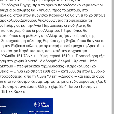
ρισσό. Με κατεύθυνση τη λεωφόρο Άμφισσας και
 Ζωοδόχου Πηγής, πριν το ορεινό παραδοσιακό κεφαλοχώρι,
υνέχεια οι αθλητές θα κινηθούν προς το Δίστομο, στο
ιωτίας, όπου στον πυργίσκο Καρακόλιθο θα γίνει το 2ο σπριντ
αρακόλιθου Διστόμου. Ακολουθώντας περιφερειακά τη
ς Γεώργιος και την Αγία Παρασκευή, οι ποδηλάτες θα
και στο χωριό του δήμου Αλίαρτου, Πέτρα, όπου θα
αρτο, όπου στη μυθολογία ο Αλίαρτος ήταν ο ιδρυτής της
3η αρχαιότερη πόλη της Ευρώπης, τη Θήβα, όπου θα γίνει το
ση τον Ευβοϊκό κόλπο, με αριστερή πορεία μέχρι τη Δροσιά, οι
ό το κάστρο Καράμπαμπα, που κατά την αρχαιότητα
 Χαλκίδα 151,78 χλμ. – Υψομετρικά 1619 μ. Προεκκίνηση έξω
ηση στο χωριό Χρισσό. Διαδρομή: Δελφοί – Χρισσό – Ιτέα
 Δίστομο – περιφερειακά της Λιβαδειάς - Καρακόλιθος (2ο
θείας) – Θήβα (2ο σπριντ ευθείας) – κατεύθυνση στον Ευβοϊκό
τροφοδοτείται από τη λίμνη Υλίκη) – Δροσιά – και τερματισμός
άτω από το Κάστρο Καράμπαμπα. Σημεία ενδιαφέροντος χλμ. 0
, 1ο σπριντ ανάβασης 658 μ.) χλμ. 85.4 Πέτρα (1ο σπριντ
. 151,78 Χαλκίδ