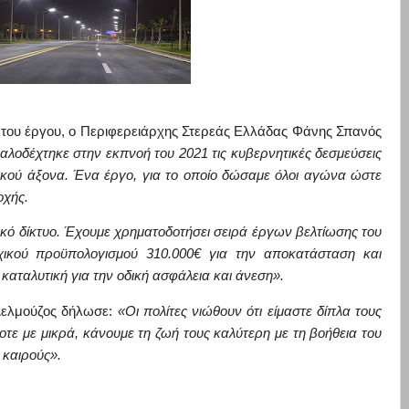
του έργου, ο Περιφερειάρχης Στερεάς Ελλάδας Φάνης Σπανός
αλοδέχτηκε στην εκπνοή του 20
21 τις κυβερνητικές δεσμεύσεις
δικού άξονα. Ένα έργο, για το οποίο δώσαμε όλοι αγώνα ώστε
οχής.
κό δίκτυο. Έχουμε χρηματοδοτή
σει σειρά έργων βελτίωσης του
χικού προϋπολογισμού 310.000€ για την αποκατάσταση και
αταλυτική για την οδική ασφάλεια και άνεση».
Δελμούζος δήλωσε:
«
Οι πολίτες νιώθουν ότι είμαστε δίπλα τους
οτε με μικρά, κάνουμε τη ζωή τους καλύτερη με τη βοήθεια του
 καιρούς».