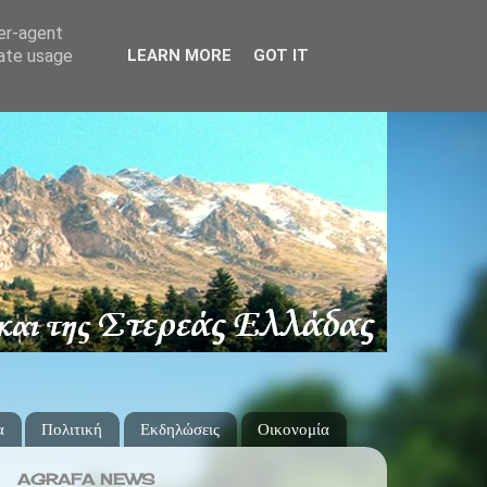
ser-agent
rate usage
LEARN MORE
GOT IT
α
Πολιτική
Εκδηλώσεις
Οικονομία
AGRAFA NEWS