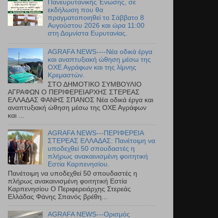
Πανευρυτανικής Ένωσης, σε
εκδήλωση που θα
πραγματοποιηθεί το Σάββατο 8
Αυγούστου 2026 και ώρα 11:00
στη Δομνίστα Ευρυτανίας.
AGRAFA NEWS----Νέα οδικά έργα
και αναπτυξιακή ώθηση μέσω της
ΟΧΕ Αγράφων και της λίμνης
Κρεμαστών.
ΣΤΟ ΔΗΜΟΤΙΚΟ ΣΥΜΒΟΥΛΙΟ
ΑΓΡΑΦΩΝ Ο ΠΕΡΙΦΕΡΕΙΑΡΧΗΣ ΣΤΕΡΕΑΣ
ΕΛΛΑΔΑΣ ΦΑΝΗΣ ΣΠΑΝΟΣ Νέα οδικά έργα και
αναπτυξιακή ώθηση μέσω της ΟΧΕ Αγράφων
και ...
AGRAFA NEWS---ΠΕΡΙΦΕΡΕΙΑ
ΣΤΕΡΕΑΣ ΕΛΛΑΔΑΣ: Πανέτοιμη να
υποδεχθεί 50 σπουδαστές η
πλήρως ανακαινισμένη φοιτητική
Εστία Καρπενησίου.
Πανέτοιμη να υποδεχθεί 50 σπουδαστές η
πλήρως ανακαινισμένη φοιτητική Εστία
Καρπενησίου Ο Περιφερειάρχης Στερεάς
Ελλάδας Φάνης Σπανός βρέθη...
AGRAFA NEWS---Ορισμός