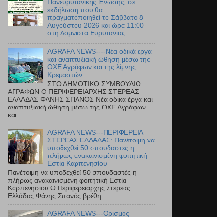
Πανευρυτανικής Ένωσης, σε
εκδήλωση που θα
πραγματοποιηθεί το Σάββατο 8
Αυγούστου 2026 και ώρα 11:00
στη Δομνίστα Ευρυτανίας.
AGRAFA NEWS----Νέα οδικά έργα
και αναπτυξιακή ώθηση μέσω της
ΟΧΕ Αγράφων και της λίμνης
Κρεμαστών.
ΣΤΟ ΔΗΜΟΤΙΚΟ ΣΥΜΒΟΥΛΙΟ
ΑΓΡΑΦΩΝ Ο ΠΕΡΙΦΕΡΕΙΑΡΧΗΣ ΣΤΕΡΕΑΣ
ΕΛΛΑΔΑΣ ΦΑΝΗΣ ΣΠΑΝΟΣ Νέα οδικά έργα και
αναπτυξιακή ώθηση μέσω της ΟΧΕ Αγράφων
και ...
AGRAFA NEWS---ΠΕΡΙΦΕΡΕΙΑ
ΣΤΕΡΕΑΣ ΕΛΛΑΔΑΣ: Πανέτοιμη να
υποδεχθεί 50 σπουδαστές η
πλήρως ανακαινισμένη φοιτητική
Εστία Καρπενησίου.
Πανέτοιμη να υποδεχθεί 50 σπουδαστές η
πλήρως ανακαινισμένη φοιτητική Εστία
Καρπενησίου Ο Περιφερειάρχης Στερεάς
Ελλάδας Φάνης Σπανός βρέθη...
AGRAFA NEWS---Ορισμός