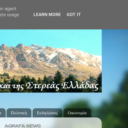
ser-agent
rate usage
LEARN MORE
GOT IT
α
Πολιτική
Εκδηλώσεις
Οικονομία
AGRAFA NEWS