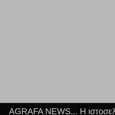
AGRAFA NEWS... Η ιστοσελί