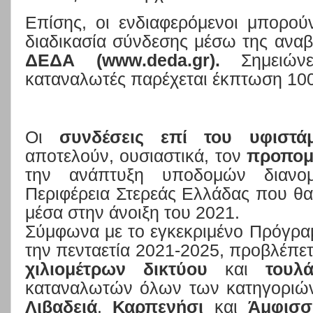
Επίσης, οι ενδιαφερόμενοι μπορο
διαδικασία σύνδεσης μέσω της ανα
ΔΕΔΑ (
www
.
deda
.
gr
).
Σημειώνε
καταναλωτές παρέχεται έκπτωση 10
Οι
συνδέσεις
επί του υφιστά
αποτελούν, ουσιαστικά, τον
προπομ
την ανάπτυξη υποδομών διανο
Περιφέρεια Στερεάς Ελλάδας που θα
μέσα στην άνοιξη του 2021.
Σύμφωνα με το εγκεκριμένο Πρόγρα
την πενταετία 2021-2025, προβλέπετ
χιλιομέτρων δικτύου
και
τουλ
καταναλωτών όλων των κατηγοριώ
Λιβαδειά
,
Καρπενήσι
και
Άμφισσ