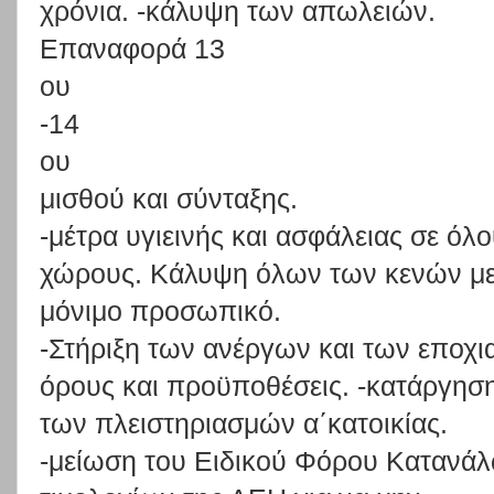
χρόνια.
-κάλυψη
των
απωλειών.
Επαναφορά 13
ου
-14
ου
μισθού και σύνταξης.
-μέτρα
υγιεινής
και
ασφάλειας
σε
όλο
χώρους.
Κάλυψη
όλων
των
κενών
μ
μόνιμο προσωπικό.
-Στήριξη
των
ανέργων
και
των
εποχι
όρους
και
προϋποθέσεις.
-κατάργησ
των πλειστηριασμών α΄κατοικίας.
-μείωση
του
Ειδικού
Φόρου
Κατανά