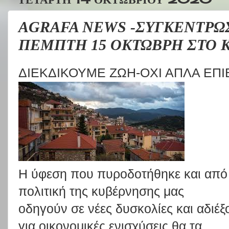
AGRAFA NEWS -ΣΥΓΚΕΝΤΡΩ
ΠΕΜΠΤΗ 15 ΟΚΤΩΒΡΗ ΣΤΟ 
ΔΙΕΚΔΙΚΟΥΜΕ ΖΩΗ-ΟΧΙ ΑΠΛΑ ΕΠΙ
Η
ύφεση
που
πυροδοτήθηκε
και
από
πολιτική
της
κυβέρνησης
μας
οδηγούν
σε
νέες
δυσκολίες
και
αδιέξ
για
οικονομικές
ενισχύσεις
θα
τα