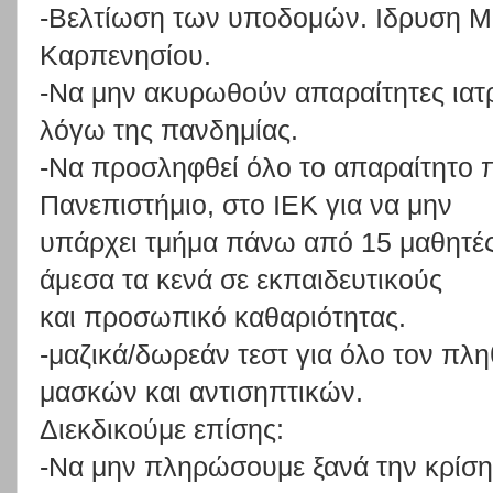
-Βελτίωση των υποδομών. Ιδρυση 
Καρπενησίου.
-Να μην ακυρωθούν απαραίτητες ιατρ
λόγω της πανδημίας.
-Να
προσληφθεί
όλο
το
απαραίτητο
Πανεπιστήμιο,
στο
ΙΕΚ
για
να
μην
υπάρχει
τμήμα
πάνω
από
15
μαθητέ
άμεσα
τα
κενά
σε
εκπαιδευτικούς
και προσωπικό καθαριότητας.
-μαζικά/δωρεάν τεστ για όλο τον π
μασκών και αντισηπτικών.
Διεκδικούμε επίσης:
-Να
μην
πληρώσουμε
ξανά
την
κρίση