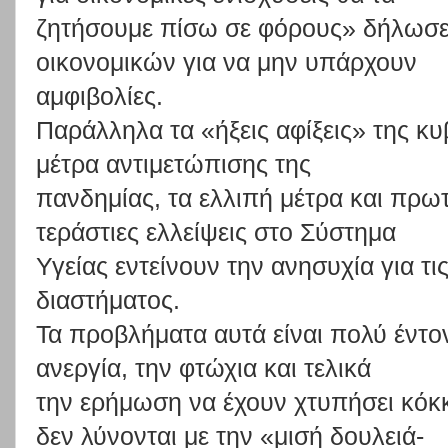
ζητήσουμε
πίσω
σε
φόρο
υς»
δήλωσ
οικονομικών
για
να
μ
ην
υπάρχουν
αμφιβολίες.
Παράλληλα
τα
«ήξεις
αφίξεις»
της
κυ
μ
έτρα
αντιμετώπισης
της
πανδημίας,
τα
ελλιπή
μέτρα
και
πρωτ
τεράστιες
ελλείψεις
στο
Σύστημα
Υγείας εντείνουν την ανησυχία για τι
διαστήματος.
Τα
προβλήματα
αυτά
είναι
πολύ
έντο
ανεργία,
την
φτώχια
και
τελικά
την
ερήμωση
να
έχουν
χτυπήσει
κόκκ
δεν
λύνονται
με
την
«μισή
δουλειά-