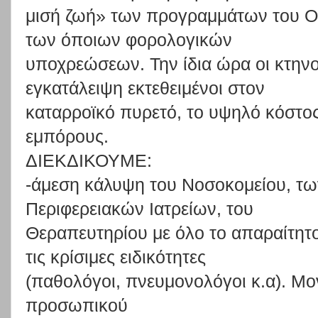
μισή
ζ
ωή»
των
προγραμμάτων
του
Ο
των
όποιων
φορο
λογικών
υποχρεώσεων.
Την
ίδια
ώρα
οι
κτην
εγκατάλειψη
εκτεθειμένοι
στον
καταρροϊκό πυρετό, το υψηλό κόστο
εμπόρους.
ΔΙΕΚΔΙΚΟΥΜΕ:
-άμεση
κάλυψη
του
Νοσοκομείου,
τω
Π
εριφερειακών
Ιατρείων,
του
Θεραπευτηρίου
μ
ε
όλο
το
απαραίτητ
τις
κρίσιμες
ειδικότητες
(παθολόγοι, πνευμονολόγοι κ.α). Μο
προσωπικού