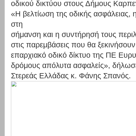
οδικού δικτύου στους Δήμους Καρπε
«Η
βελτίωση
της
οδικής
ασφάλειας,
στη
σήμανση
και
η
συντήρησή
τους
περι
στις
παρεμβάσεις
που
θα
ξεκινήσουν
επαρχιακό
οδικό
δίκτυο
της
ΠΕ
Ευρυ
δρόμους
από
λυτα
ασφαλείς»,
δήλωσ
Στερεάς Ελλάδας κ. Φάνης Σπανός.