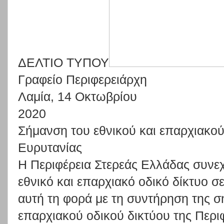
ΔΕΛΤΙΟ ΤΥΠΟΥ
Γραφείο Περιφερειάρχη
Λαμία, 14 Οκτωβρίου
2020
Σήμανση του εθνικού και επαρχιακού
Ευρυτανίας
Η
Περιφέρεια
Στερεάς
Ελλάδας
συνεχ
εθνικό
και
επαρχιακό
ο
δικό
δίκτυο
σ
αυτή
τη
φορά
με
τη
συντήρηση
της
σ
επαρχιακού
οδικού
δικτύου
της
Περι