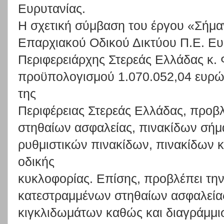
Ευρυτανίας.
Η
σχετική
σύμβαση
του
έργου
«Σήμα
Επαρχιακού
Οδικού
Δικτύου
Π.Ε.
Ευ
Περιφερειάρχης
Στερεάς
Ελλάδας
κ.
προϋπολογισμού
1.070.052,04
ευρ
της
Περιφέρειας
Στερεάς
Ελλάδα
ς,
προβλ
στηθαίων
ασφαλείας,
πινακίδων
σήμ
ρυθμιστικών
πινακίδων,
πινακίδων
κ
οδικής
κυκλοφορίας.
Επίσης,
προβλέπει
τη
κατεστραμμένων
στηθαίων
ασφαλεία
κιγκλιδωμάτων
καθώς
και
διαγράμμι