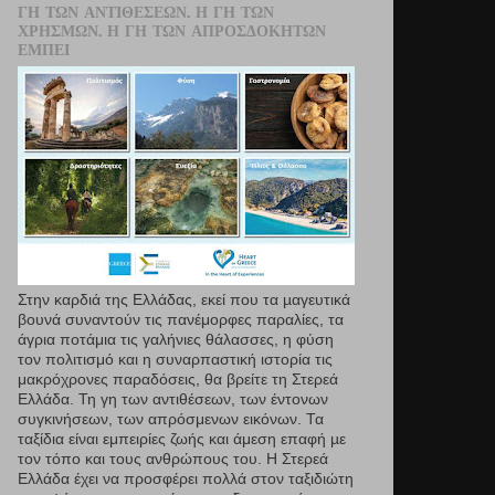
ΓΗ ΤΩΝ ΑΝΤΙΘΈΣΕΩΝ. Η ΓΗ ΤΩΝ
ΧΡΗΣΜΏΝ. Η ΓΗ ΤΩΝ ΑΠΡΟΣΔΌΚΗΤΩΝ
ΕΜΠΕΙ
Στην καρδιά της Ελλάδας, εκεί που τα µαγευτικά
βουνά συναντούν τις πανέμορφες παραλίες, τα
άγρια ποτάμια τις γαλήνιες θάλασσες, η φύση
τον πολιτισμό και η συναρπαστική ιστορία τις
μακρόχρονες παραδόσεις, θα βρείτε τη Στερεά
Ελλάδα. Τη γη των αντιθέσεων, των έντονων
συγκινήσεων, των απρόσμενων εικόνων. Τα
ταξίδια είναι εμπειρίες ζωής και άμεση επαφή µε
τον τόπο και τους ανθρώπους του. Η Στερεά
Ελλάδα έχει να προσφέρει πολλά στον ταξιδιώτη