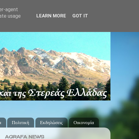
ser-agent
rate usage
LEARN MORE
GOT IT
α
Πολιτική
Εκδηλώσεις
Οικονομία
AGRAFA NEWS