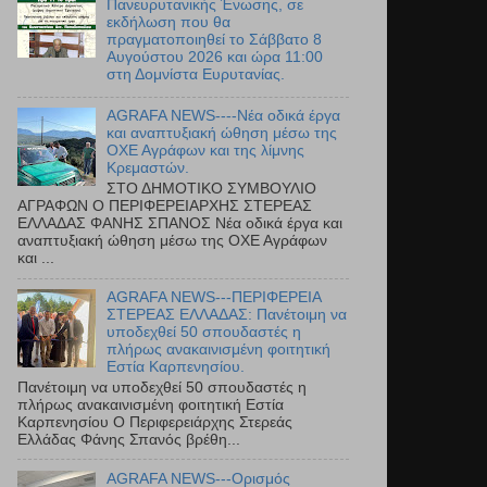
Πανευρυτανικής Ένωσης, σε
εκδήλωση που θα
πραγματοποιηθεί το Σάββατο 8
Αυγούστου 2026 και ώρα 11:00
στη Δομνίστα Ευρυτανίας.
AGRAFA NEWS----Νέα οδικά έργα
και αναπτυξιακή ώθηση μέσω της
ΟΧΕ Αγράφων και της λίμνης
Κρεμαστών.
ΣΤΟ ΔΗΜΟΤΙΚΟ ΣΥΜΒΟΥΛΙΟ
ΑΓΡΑΦΩΝ Ο ΠΕΡΙΦΕΡΕΙΑΡΧΗΣ ΣΤΕΡΕΑΣ
ΕΛΛΑΔΑΣ ΦΑΝΗΣ ΣΠΑΝΟΣ Νέα οδικά έργα και
αναπτυξιακή ώθηση μέσω της ΟΧΕ Αγράφων
και ...
AGRAFA NEWS---ΠΕΡΙΦΕΡΕΙΑ
ΣΤΕΡΕΑΣ ΕΛΛΑΔΑΣ: Πανέτοιμη να
υποδεχθεί 50 σπουδαστές η
πλήρως ανακαινισμένη φοιτητική
Εστία Καρπενησίου.
Πανέτοιμη να υποδεχθεί 50 σπουδαστές η
πλήρως ανακαινισμένη φοιτητική Εστία
Καρπενησίου Ο Περιφερειάρχης Στερεάς
Ελλάδας Φάνης Σπανός βρέθη...
AGRAFA NEWS---Ορισμός