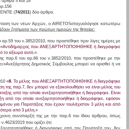
 άρθρα 5 και 18
αρ.156
ι ΕΝΠΕ (
74/2011
) δύο άρθρα.
τάσταση των νέων Αρχών, ο
AIRETOS
σταχυολόγησε κατωτέρω
εάζουν ζητήματα των πρώτων ημερών της θητείας:
ου αρ.59 του ν.3852/2010, που προστέθηκε πριν λίγες ημέρες με
 «
Αντιδήμαρχος που ΑΝΕΞΑΡΤΗΤΟΠΟΙΗΘΗΚΕ ή διαγράφηκε
ό το αξίωμα αυτό.
».
της παρ.6 του αρ.66 του ν.3852/2010, που προστέθηκε με την
ει:«Ανεξάρτητος Δημοτικός Σύμβουλος μπορεί να ορισθεί ή να
010 «
8
. Το μέλος που ΑΝΕΞΑΡΤΗΤΟΠΟΙΗΘΗΚΕ ή διαγράφηκε
η της παρ.7, δεν μπορεί να εξακολουθήσει να είναι μέλος του
ταξης από την οποία ανεξαρτητοποιήθηκε ή διαγράφηκε. Είναι
ξη από την οποία ανεξαρτητοποιήθηκε ή διαγράφηκε, εφόσον
ειμένου για Παρατάξεις που έχουν τουλάχιστον 3 μέλη και από
γότερα από 3 μέλη.
»
χρονη συνύπαρξή της με την παρ.6 του ίδιου άρθρου, όπως
 ν.4623/2019 που ορίζει ότι:
εξαρτητοποιήθηκε ή διαγράφηκε από την Παράταξή του, δεν