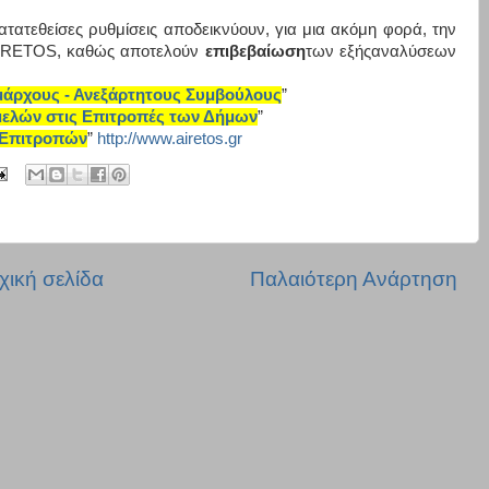
 κατατεθείσες ρυθμίσεις αποδεικνύουν, για μια ακόμη φορά, την
IRETOS
, καθώς αποτελούν
επιβεβαίωση
των εξήςαναλύσεων
ημάρχους - Ανεξάρτητους Συμβούλους
”
 μελών στις Επιτροπές των Δήμων
”
ι Επιτροπών
”
http://www.airetos.gr
χική σελίδα
Παλαιότερη Ανάρτηση