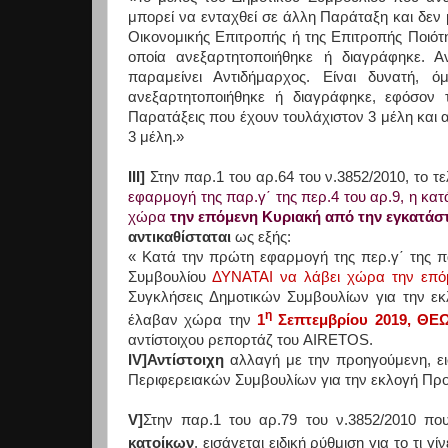
μπορεί να ενταχθεί σε άλλη Παράταξη και δεν 
Οικονομικής Επιτροπής ή της Επιτροπής Ποιό
οποία ανεξαρτητοποιήθηκε ή διαγράφηκε. Α
παραμείνει Αντιδήμαρχος. Είναι δυνατή,
ανεξαρτητοποιήθηκε ή διαγράφηκε, εφόσον 
Παρατάξεις που έχουν τουλάχιστον 3 μέλη και 
3 μέλη.»
ΙΙΙ]
Στην παρ.1 του αρ.64 του ν.3852/2010, το τ
εφαρμογή της παρ.γ΄ της περ.4 του αρ.9, η κ
χώρα
την επόμενη Κυριακή από την εγκατάσ
αντικαθίσταται
ως εξής:
« Κατά την πρώτη εφαρμογή της περ.γ΄ της π
Συμβουλίου
ΔΥΝΑΤΑΙ να λάβει χώρα την επό
Συγκλήσεις Δημοτικών Συμβουλίων για την ε
η
έλαβαν χώρα την
1
Σεπτεμβρίου 2019, Θ
αντίστοιχου ρεπορτάζ του
AIRETOS
.
IV
]Αντίστοιχη
αλλαγή με την προηγούμενη, εισ
Περιφερειακών Συμβουλίων για την εκλογή Πρ
V
]
Στην παρ.1 του αρ.79 του ν.3852/2010 π
κατοίκων
, εισάγεται ειδική ρύθμιση για το τι γ