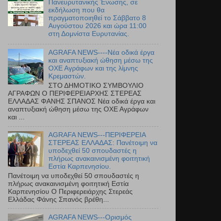
Πανευρυτανικής Ένωσης, σε
εκδήλωση που θα
πραγματοποιηθεί το Σάββατο 8
Αυγούστου 2026 και ώρα 11:00
στη Δομνίστα Ευρυτανίας.
AGRAFA NEWS----Νέα οδικά έργα
και αναπτυξιακή ώθηση μέσω της
ΟΧΕ Αγράφων και της λίμνης
Κρεμαστών.
ΣΤΟ ΔΗΜΟΤΙΚΟ ΣΥΜΒΟΥΛΙΟ
ΑΓΡΑΦΩΝ Ο ΠΕΡΙΦΕΡΕΙΑΡΧΗΣ ΣΤΕΡΕΑΣ
ΕΛΛΑΔΑΣ ΦΑΝΗΣ ΣΠΑΝΟΣ Νέα οδικά έργα και
αναπτυξιακή ώθηση μέσω της ΟΧΕ Αγράφων
και ...
AGRAFA NEWS---ΠΕΡΙΦΕΡΕΙΑ
ΣΤΕΡΕΑΣ ΕΛΛΑΔΑΣ: Πανέτοιμη να
υποδεχθεί 50 σπουδαστές η
πλήρως ανακαινισμένη φοιτητική
Εστία Καρπενησίου.
Πανέτοιμη να υποδεχθεί 50 σπουδαστές η
πλήρως ανακαινισμένη φοιτητική Εστία
Καρπενησίου Ο Περιφερειάρχης Στερεάς
Ελλάδας Φάνης Σπανός βρέθη...
AGRAFA NEWS---Ορισμός