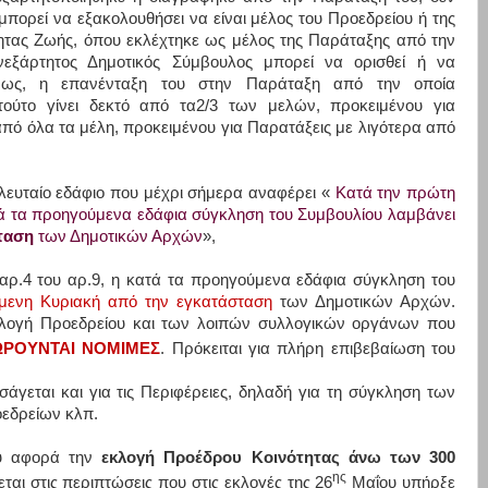
μπορεί να εξακολουθήσει να είναι μέλος του Προεδρείου ή της
τητας Ζωής, όπου εκλέχτηκε ως μέλος της Παράταξης από την
νεξάρτητος Δημοτικός Σύμβουλος μπορεί να ορισθεί ή να
 όμως, η επανένταξη του στην Παράταξη από την οποία
τούτο γίνει δεκτό από τα2/3 των μελών, προκειμένου για
από όλα τα μέλη, προκειμένου για Παρατάξεις με λιγότερα από
ελευταίο εδάφιο που μέχρι σήμερα αναφέρει «
Κατά την πρώτη
ατά τα προηγούμενα εδάφια σύγκληση του Συμβουλίου λαμβάνει
ταση
των Δημοτικών Αρχών
»,
αρ.4 του αρ.9, η κατά τα προηγούμενα εδάφια σύγκληση του
μενη Κυριακή από την εγκατάσταση
των Δημοτικών Αρχών.
κλογή Προεδρείου και των λοιπών συλλογικών οργάνων που
ΕΩΡΟΥΝΤΑΙ ΝΟΜΙΜΕΣ
. Πρόκειται για πλήρη επιβεβαίωση του
άγεται και για τις Περιφέρειες, δηλαδή για τη σύγκληση των
οεδρείων κλπ.
ου αφορά την
εκλογή Προέδρου Κοινότητας άνω των 300
ης
ίνεται στις περιπτώσεις που στις εκλογές της 26
Μαΐου υπήρξε