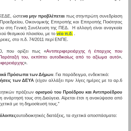
 ΚΕΔΕ, ώστε
να μην προβλέπεται
πως στηνπρώτη συνεδρίαση
 Προεδρείου, Οικονομικής Επιτροπής και Επιτροπής Ποιότητας
ου στη Γενική Συνέλευση της ΠΕΔ. Η αλλαγή είναι αναγκαία
κού θεσμικού πλαισίου, με το
νέο π.δ.
.
έρειες, στο π.δ. 74/2011 περί ΕΝΠΕ.
10, που ορίζει πως «
Αντιπεριφερειάρχης ή έπαρχος που
Παράταξή του, εκπίπτει αυτοδικαίως από το αξίωμα αυτό
»,
ριφερειάρχης
».
ικά Πρόσωπα των Δήμων
. Για παράδειγμα, ενδεικτικά:
κήσεις των ΔΕΥΑ
(είχαν αλλάξει πριν λίγες ημέρες με το αρ.6
ιοικητικών πράξεων
ορισμού του Προέδρου και Αντιπροέδρου
η ανάρτησή τους στη Διαύγεια. Αίρεται έτσι η ανακύψασα από
χετικά με τη δημοσίευσή τους.”
πόλοιπες
αυτοδιοικητικές διατάξεις, τα σχετικά αποσπάσματα: