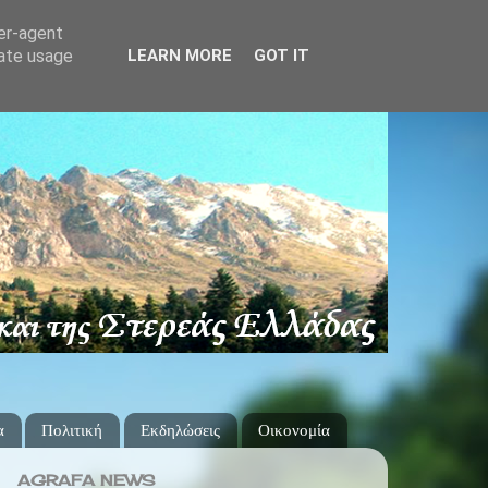
ser-agent
rate usage
LEARN MORE
GOT IT
α
Πολιτική
Εκδηλώσεις
Οικονομία
AGRAFA NEWS