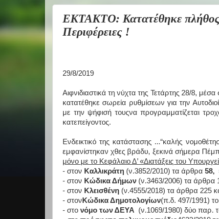
ΕΚΤΑΚΤΟ: Κατατέθηκε πλήθος δ
Περιφέρειες !
29/8/2019
Αιφνιδιαστικά τη νύχτα της Τετάρτης 28/8, μ
κατατέθηκε σωρεία ρυθμίσεων για την Αυτοδιο
με την ψήφισή τουςνα προγραμματίζεται τροχ
κατεπείγοντος.
Ενδεικτικό της κατάστασης ...“καλής νομοθέτ
εμφανίστηκαν χθες βράδυ, ξεκινά σήμερα Πέμπτ
μόνο με το Κεφάλαιο Δ’ «Διατάξεις του Υπουργ
- στον
Καλλικράτη
(ν.3852/2010) τα άρθρα
58,
- στον
Κώδικα Δήμων
(ν.3463/2006) τα άρθρα 1
- στον
Κλεισθένη
(ν.4555/2018) τα άρθρα 225 κ
- στον
Κώδικα Δημοτολογίων
(π.δ. 497/1991) το
- στο
νόμο των ΔΕΥΑ
(ν.1069/1980) δύο παρ. τ