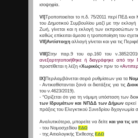
ισοψηφία.
VI
]
Τροποποιείται το π.δ. 75/2011 περί ΠΕΔ και
του Δημοτικού Συμβουλίου μαζί με την εκλογή
Ζωή, γίνεται και η εκλογή των εκπροσώπων τ
καθώς επίκειται άμεσα η τροποποίηση του σχετι
VII
]Αντίστοιχη
αλλαγή γίνεται και για τις Περιφ
VIII
]
Στην παρ.9 του αρ.160 του ν.3852/20
ανεξαρτητοποιήθηκε ή διαγράφηκε από την 
προστίθεται η λέξη «
Χωρικός
» πριν το «
Αντιπε
ΙΧ]
Περιλαμβάνεται σειρά ρυθμίσεων για τα
Νομ
- Αντικαθίστανται ξανά οι διατάξεις για τις
Διοι
του ν.4623/2019).
- “Ορίζεται ότι για τη νόμιμη υπόσταση των δ
των Ιδρυμάτων και ΝΠΔΔ των Δήμων
αρκεί 
πράξεις του Ελεγκτικού Συνεδρίου διχογνωμία σ
Αναλυτικότερα, μπορείτε να δείτε
και για τις υ
- του Νομοσχεδίου
ΕΔΩ
- της Αιτιολογικής Έκθεσης
ΕΔΩ