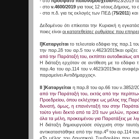
- στο
πρόσφατο πολυνομοσχέδιο
4623/2019 τα
- στο
ν.4600/2019
για τους 12 νέους Δήμους, το 
- στα π.δ. για τις εκλογές των ΠΕΔ (
75/2011
) κα
Δεδομένου ότι επίκειται την Κυριακή η εγκα
ποιες είναι
οι κατατεθείσες ρυθμίσεις που επηρ
Ι]Καταργείται
το τελευταίο εδάφιο της παρ.1 τ
την παρ.2δ του αρ.5 του ν.4623/2019και ορίζει:
από την Παράταξή του, εκπίπτει αυτοδικαίως απ
Η διάταξη ερχόταν σε αντίθεση με το εδάφιο 
παρ.4α του αρ.114 του ν.4623/2019και αναφέρ
παραμείνει Αντιδήμαρχος».
ΙΙ ]Καταργείται
η παρ.8 του αρ.66 του ν.3852/2
από την Παράταξή του, εκτός από την περίπτωσ
Προεδρείου, όπου εκλέχτηκε ως μέλος της Παρά
δυνατή, όμως, η επανένταξή του στην Παράτα
τούτο γίνει δεκτό από τα 2/3 των μελών, προκ
όλα τα μέλη, προκειμένου για Παρατάξεις με λι
Η διάταξη δημιουργούσε σύγχυση στην ταυτό
α
αντικαταστάθηκε από την παρ.4
του αρ.114 του
«Το μέλος του Δημοτικού Συμβουλίου που αν