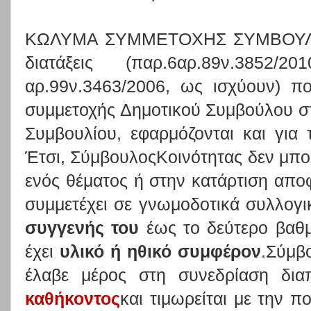
ΚΩΛΥΜΑ ΣΥΜΜΕΤΟΧΗΣ ΣΥΜΒΟΥΛΟ
διατάξεις (παρ.6αρ.89ν.385
αρ.99ν.3463/2006, ως ισχύουν) π
συμμετοχής Δημοτικού Συμβούλου σ
Συμβουλίου, εφαρμόζονται και για
Έτσι, ΣύμβουλοςΚοινότητας δεν μπορ
ενός θέματος ή στην κατάρτιση απ
συμμετέχει σε γνωμοδοτικά συλλογ
συγγενής του
έως το δεύτερο βαθμό
έχει
υλικό ή ηθικό συμφέρον
.Σύμβ
έλαβε μέρος στη συνεδρίαση δια
καθήκοντος
και τιμωρείται με την π