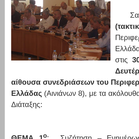
Σα
(τακτι
Περιφε
Ελλάδα
στις
3
Δευτέ
αίθουσα συνεδριάσεων του Περιφερ
Ελλάδας
(Αινιάνων 8), με τα ακόλουθ
Διάταξης:
ο
ΘΕΜΑ 1
:
Συζήτηση – Ενημέρω