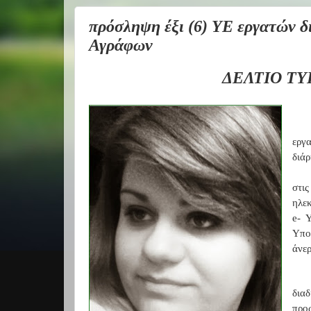
πρόσληψη έξι (6) ΥΕ εργατών δ
Αγράφων
ΔΕΛΤΙΟ ΤΥ
εργ
διάρ
στι
ηλε
e- 
Υπο
άνερ
δια
προ