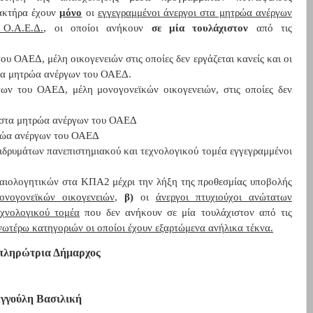
ακτήρα έχουν
μόνο
οι
εγγεγραμμένοι άνεργοι στα μητρώα ανέργων
 Ο.Α.Ε.Δ.
, οι οποίοι ανήκουν
σε μία τουλάχιστον
από τις
υ ΟΑΕΔ, μέλη οικογενειών στις οποίες δεν εργάζεται κανείς και οι
στα μητρώα ανέργων του ΟΑΕΔ.
γων του ΟΑΕΔ, μέλη μονογονεϊκών οικογενειών, στις οποίες δεν
) στα μητρώα ανέργων του ΟΑΕΔ
τρώα ανέργων του ΟΑΕΔ
 ιδρυμάτων πανεπιστημιακού και τεχνολογικού τομέα εγγεγραμμένοι
αιολογητικών στα ΚΠΑ2 μέχρι την λήξη της προθεσμίας υποβολής
ονογονεϊκών οικογενειών
,
β)
οι
άνεργοι πτυχιούχοι ανώτατων
εχνολογικού τομέα
που δεν ανήκουν σε μία τουλάχιστον από τις
νωτέρω κατηγοριών οι οποίοι έχουν εξαρτώμενα ανήλικα τέκνα.
πληρώτρια Δήμαρχος
γγούλη Βασιλική