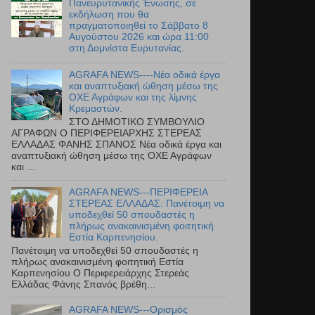
Πανευρυτανικής Ένωσης, σε
εκδήλωση που θα
πραγματοποιηθεί το Σάββατο 8
Αυγούστου 2026 και ώρα 11:00
στη Δομνίστα Ευρυτανίας.
AGRAFA NEWS----Νέα οδικά έργα
και αναπτυξιακή ώθηση μέσω της
ΟΧΕ Αγράφων και της λίμνης
Κρεμαστών.
ΣΤΟ ΔΗΜΟΤΙΚΟ ΣΥΜΒΟΥΛΙΟ
ΑΓΡΑΦΩΝ Ο ΠΕΡΙΦΕΡΕΙΑΡΧΗΣ ΣΤΕΡΕΑΣ
ΕΛΛΑΔΑΣ ΦΑΝΗΣ ΣΠΑΝΟΣ Νέα οδικά έργα και
αναπτυξιακή ώθηση μέσω της ΟΧΕ Αγράφων
και ...
AGRAFA NEWS---ΠΕΡΙΦΕΡΕΙΑ
ΣΤΕΡΕΑΣ ΕΛΛΑΔΑΣ: Πανέτοιμη να
υποδεχθεί 50 σπουδαστές η
πλήρως ανακαινισμένη φοιτητική
Εστία Καρπενησίου.
Πανέτοιμη να υποδεχθεί 50 σπουδαστές η
πλήρως ανακαινισμένη φοιτητική Εστία
Καρπενησίου Ο Περιφερειάρχης Στερεάς
Ελλάδας Φάνης Σπανός βρέθη...
AGRAFA NEWS---Ορισμός