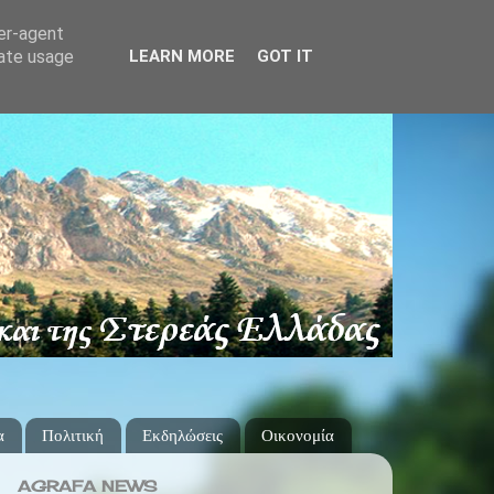
ser-agent
rate usage
LEARN MORE
GOT IT
α
Πολιτική
Εκδηλώσεις
Οικονομία
AGRAFA NEWS