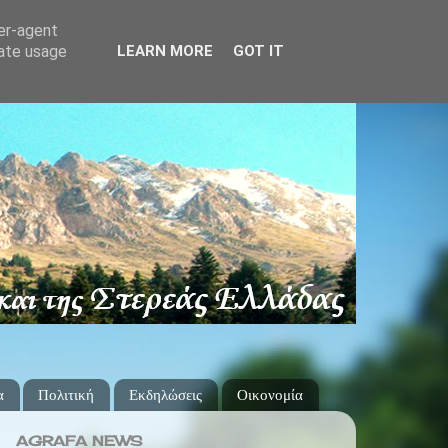
ser-agent
rate usage
LEARN MORE
GOT IT
α
Πολιτική
Εκδηλώσεις
Οικονομία
AGRAFA NEWS