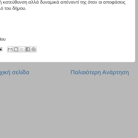
στή κατεύθυνση αλλά δυναμικά απέναντί της όταν οι αποφάσεις
λό του δήμου.
ίου
χική σελίδα
Παλαιότερη Ανάρτηση