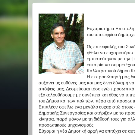
Ευχαριστήρια Επιστολή
του υποψηφίου δημάρχ
Ως επικεφαλής του Συν
ήθελα να ευχαριστήσω 
εμπιστεύτηκαν με την 
ευκαιρία να συμμετέχου
Καλλικρατικού δήμου Κ
Η εκπροσώπησή μας διε
αυξάνει τις ευθύνες μας και μας δίνει δύναμη ν
απόψεις μας. Δεσμεύομαι τόσο εγώ προσωπικά ό
εξακολουθήσουμε με συνέπεια και ήθος να υπηρ
του Δήμου και των πολιτών, πέρα από προσωπικ
Επιπλέον οφείλω ένα μεγάλο ευχαριστώ στους 
Δημοτικής Συνεργασίας και στήριξαν με το προ
κίνητρα, παρά μόνον με τη διάθεσή τους για αλ
προσωπικούς μηχανισμούς.
Εύχομαι η νέα Δημοτική αρχή να επιτύχει σε αυ