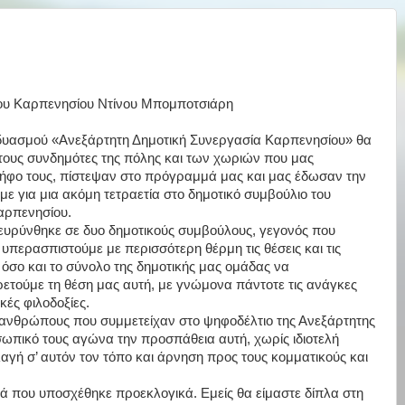
ου Καρπενησίου Ντίνου Μπομποτσιάρη
δυασμού «Ανεξάρτητη Δημοτική Συνεργασία Καρπενησίου» θα
τους συνδημότες της πόλης και των χωριών που μας
ψήφο τους, πίστεψαν στο πρόγραμμά μας και μας έδωσαν την
με για μια ακόμη τετραετία στο δημοτικό συμβούλιο του
αρπενησίου.
υρύνθηκε σε δυο δημοτικούς συμβούλους, γεγονός που
α υπερασπιστούμε με περισσότερη θέρμη τις θέσεις και τις
σο και το σύνολο της δημοτικής μας ομάδας να
ετούμε τη θέση μας αυτή, με γνώμονα πάντοτε τις ανάγκες
ές φιλοδοξίες.
ανθρώπους που συμμετείχαν στο ψηφοδέλτιο της Ανεξάρτητης
σωπικό τους αγώνα την προσπάθεια αυτή, χωρίς ιδιοτελή
λαγή σ’ αυτόν τον τόπο και άρνηση προς τους κομματικούς και
τά που υποσχέθηκε προεκλογικά. Εμείς θα είμαστε δίπλα στη