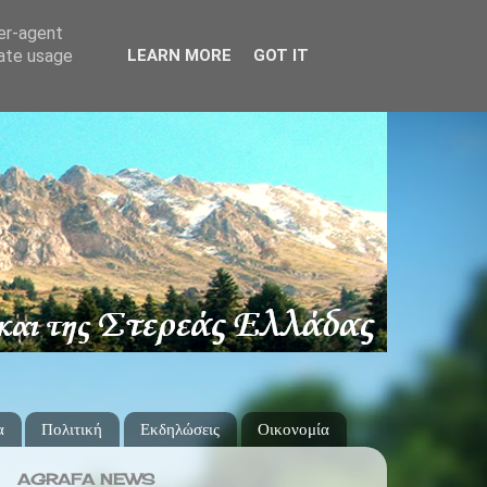
ser-agent
rate usage
LEARN MORE
GOT IT
α
Πολιτική
Εκδηλώσεις
Οικονομία
AGRAFA NEWS