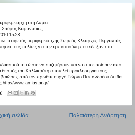
εριφερειάρχη στη Λαμία
ν Σπύρος Καρανάσιος
2010 15:28
πρωί ο αιρετός περιφερειάρχης Στερεάς Κλέαρχος Περγαντάς
τήσει τους πολίτες για την εμπιστοσύνη που έδειξαν στο
υνδυασμού του ώστε να συζητήσουν και να αποφασίσουν από
 ο θεσμός του Καλλικράτη αποτελεί πρόκληση για τους
αβεβαιώσεις από τον πρωθυπουργό Γιώργο Παπανδρέου ότι θα
http://www.lamiastar.gr/
χική σελίδα
Παλαιότερη Ανάρτηση