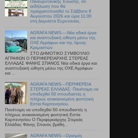
Πανευρυτανικής Ένωσης, σε
εκδήλωση που θα
πραγματοποιηθεί το Σάββατο 8
Αυγούστου 2026 και ώρα 11:00
στη Δομνίστα Ευρυτανίας.
AGRAFA NEWS----Νέα οδικά έργα
και αναπτυξιακή ώθηση μέσω της
ΟΧΕ Αγράφων και της λίμνης
Κρεμαστών.
ΣΤΟ ΔΗΜΟΤΙΚΟ ΣΥΜΒΟΥΛΙΟ
ΑΓΡΑΦΩΝ Ο ΠΕΡΙΦΕΡΕΙΑΡΧΗΣ ΣΤΕΡΕΑΣ
ΕΛΛΑΔΑΣ ΦΑΝΗΣ ΣΠΑΝΟΣ Νέα οδικά έργα και
αναπτυξιακή ώθηση μέσω της ΟΧΕ Αγράφων
και ...
AGRAFA NEWS---ΠΕΡΙΦΕΡΕΙΑ
ΣΤΕΡΕΑΣ ΕΛΛΑΔΑΣ: Πανέτοιμη να
υποδεχθεί 50 σπουδαστές η
πλήρως ανακαινισμένη φοιτητική
Εστία Καρπενησίου.
Πανέτοιμη να υποδεχθεί 50 σπουδαστές η
πλήρως ανακαινισμένη φοιτητική Εστία
Καρπενησίου Ο Περιφερειάρχης Στερεάς
Ελλάδας Φάνης Σπανός βρέθη...
AGRAFA NEWS---Ορισμός