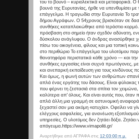
του το βουνό – κυριολεκτικά και μεταφορικά. Ο
βουνά της Ευρυτανίας, ήρθε να υπενθυμίσει με 
επάγγελμα. Η τραγωδία στην Ευρυτανία Το τραγ
δήμου Αγράφων. Ο 54χρονος βρισκόταν σε δασικ
συνθήκες καταπλακώθηκε από τεράστιο κορμό.
πρόσβαση στο σημείο ήταν σχεδόν αδύνατη, ε
δύσκολου ανάγλυφου. Ο άνδρας ανασύρθηκε χωρί
πίσω του οικογένεια, φίλους και μια τοπική κο
στο περιθώριο Το επάγγελμα του υλοτόμου παρα
θανατηφόρα περιστατικά κάθε χρόνο — και την 
συνθήκες εργασίας είναι συχνά πρωτόγονες, με 
και ανεπαρκή εκπαίδευση για τους κινδύνους που
Και όμως, η φωνή αυτών των ανθρώπων σπανίω
απλά ένας εργάτης του δάσους. Είναι φύλακας τ
που φέρνει τη ζεστασιά στα σπίτια τον χειμώνα
καλύτερα απ’ όλους. Και είναι αυτός που, όταν π
απλά άλλη μια γραμμή σε αστυνομική αναφορά. 
ξεχαστεί σαν μια ακόμη «ατυχία». Οφείλει να γ
ελέγχους ασφαλείας, για ανανέωση εξοπλισμού, 
υπηρεσίες. Ο υλοτόμος δεν ζητάει δόξα. Ζητάει ν
απόγευμα.https://www.vimapoliti.gr/
Αναρτήθηκε από
ΑΓΡΑΦΑ
στις
12:03:00 π.μ.