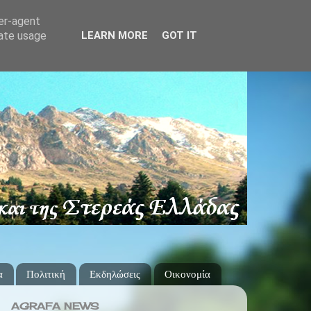
ser-agent
rate usage
LEARN MORE
GOT IT
α
Πολιτική
Εκδηλώσεις
Οικονομία
AGRAFA NEWS