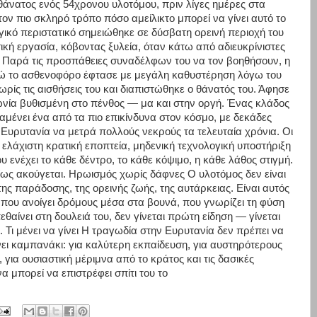
 θάνατος ενός 54χρονου υλοτόμου, πριν λίγες ημέρες στα
τον πιο σκληρό τρόπο πόσο αμείλικτο μπορεί να γίνει αυτό το
ικό περιστατικό σημειώθηκε σε δύσβατη ορεινή περιοχή του
ή εργασία, κόβοντας ξυλεία, όταν κάτω από αδιευκρίνιστες
 Παρά τις προσπάθειες συναδέλφων του να τον βοηθήσουν, η
νώ το ασθενοφόρο έφτασε με μεγάλη καθυστέρηση λόγω του
ς τις αισθήσεις του και διαπιστώθηκε ο θάνατός του. Άφησε
ινωνία βυθισμένη στο πένθος — μα και στην οργή. Ένας κλάδος
μένει ένα από τα πιο επικίνδυνα στον κόσμο, με δεκάδες
Ευρυτανία να μετρά πολλούς νεκρούς τα τελευταία χρόνια. Οι
ελάχιστη κρατική εποπτεία, μηδενική τεχνολογική υποστήριξη
 ενέχει το κάθε δέντρο, το κάθε κόψιμο, η κάθε λάθος στιγμή.
ς ακούγεται. Ηρωισμός χωρίς δάφνες Ο υλοτόμος δεν είναι
ης παράδοσης, της ορεινής ζωής, της αυτάρκειας. Είναι αυτός
, που ανοίγει δρόμους μέσα στα βουνά, που γνωρίζει τη φύση
εθαίνει στη δουλειά του, δεν γίνεται πρώτη είδηση — γίνεται
Τι μένει να γίνει Η τραγωδία στην Ευρυτανία δεν πρέπει να
ίνει καμπανάκι: για καλύτερη εκπαίδευση, για αυστηρότερους
για ουσιαστική μέριμνα από το κράτος και τις δασικές
α μπορεί να επιστρέφει σπίτι του το