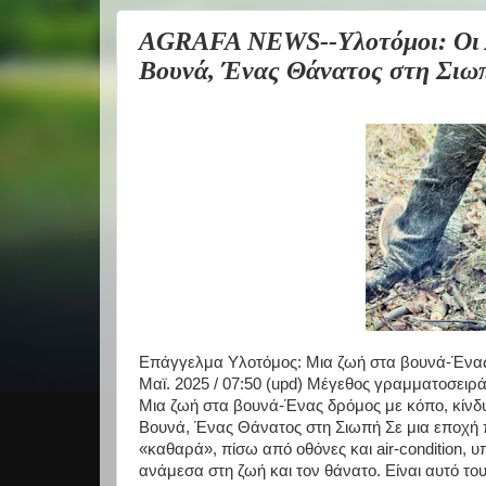
AGRAFA NEWS--Υλοτόμοι: Οι Ά
Βουνά, Ένας Θάνατος στη Σιω
Επάγγελμα Υλοτόμος: Μια ζωή στα βουνά-Ένας δ
Μαϊ. 2025 / 07:50 (upd) Μέγεθος γραμματοσει
Μια ζωή στα βουνά-Ένας δρόμος με κόπο, κίνδυ
Βουνά, Ένας Θάνατος στη Σιωπή Σε μια εποχή π
«καθαρά», πίσω από οθόνες και air-condition,
ανάμεσα στη ζωή και τον θάνατο. Είναι αυτό τ