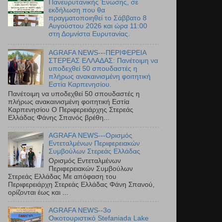
Πανευρυτανικής Ένωσης, σε
εκδήλωση που θα
πραγματοποιηθεί το Σάββατο 8
Αυγούστου 2026 και ώρα 11:00
στη Δομνίστα Ευρυτανίας.
AGRAFA NEWS---ΠΕΡΙΦΕΡΕΙΑ
ΣΤΕΡΕΑΣ ΕΛΛΑΔΑΣ: Πανέτοιμη να
υποδεχθεί 50 σπουδαστές η
πλήρως ανακαινισμένη φοιτητική
Εστία Καρπενησίου.
Πανέτοιμη να υποδεχθεί 50 σπουδαστές η
πλήρως ανακαινισμένη φοιτητική Εστία
Καρπενησίου Ο Περιφερειάρχης Στερεάς
Ελλάδας Φάνης Σπανός βρέθη...
AGRAFA NEWS---Ορισμός
Εντεταλμένων Περιφερειακών
Συμβούλων Στερεάς Ελλάδας
Ορισμός Εντεταλμένων
Περιφερειακών Συμβούλων
Στερεάς Ελλάδας Με απόφαση του
Περιφερειάρχη Στερεάς Ελλάδας Φάνη Σπανού,
ορίζονται έως και ...
AGRAFA NEWS--3ο
Οικοτουριστικό Stefaniada Lake