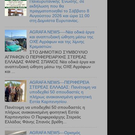
Πανευρυτανικής Ένωσης, σε
εκδήλωση που θα
πραγματοποιηθεί το Σάββατο 8
Αυγούστου 2026 και ώρα 11:00
στη Δομνίστα Ευρυτανίας.
AGRAFA NEWS----Νέα οδικά έργα
και αναπτυξιακή ώθηση μέσω της
ΟΧΕ Αγράφων και της λίμνης
Κρεμαστών.
ΣΤΟ ΔΗΜΟΤΙΚΟ ΣΥΜΒΟΥΛΙΟ
ΑΓΡΑΦΩΝ Ο ΠΕΡΙΦΕΡΕΙΑΡΧΗΣ ΣΤΕΡΕΑΣ
ΕΛΛΑΔΑΣ ΦΑΝΗΣ ΣΠΑΝΟΣ Νέα οδικά έργα και
αναπτυξιακή ώθηση μέσω της ΟΧΕ Αγράφων
και ...
AGRAFA NEWS---ΠΕΡΙΦΕΡΕΙΑ
ΣΤΕΡΕΑΣ ΕΛΛΑΔΑΣ: Πανέτοιμη να
υποδεχθεί 50 σπουδαστές η
πλήρως ανακαινισμένη φοιτητική
Εστία Καρπενησίου.
Πανέτοιμη να υποδεχθεί 50 σπουδαστές η
πλήρως ανακαινισμένη φοιτητική Εστία
Καρπενησίου Ο Περιφερειάρχης Στερεάς
Ελλάδας Φάνης Σπανός βρέθη...
AGRAFA NEWS---Ορισμός