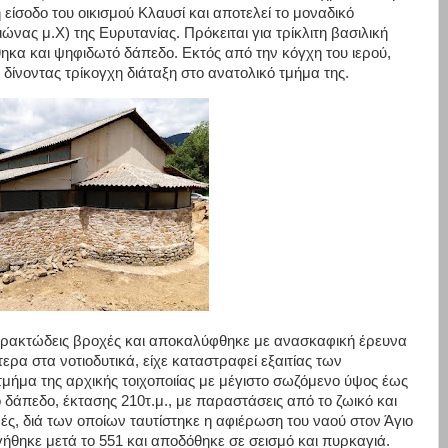
 είσοδο του οικισμού Κλαυσί και αποτελεί το μοναδικό
νας μ.Χ) της Ευρυτανίας. Πρόκειται για τρίκλιτη βασιλική
ρθηκα και ψηφιδωτό δάπεδο. Εκτός από την κόγχη του ιερού,
 δίνοντας τρίκογχη διάταξη στο ανατολικό τμήμα της.
αρρακτώδεις βροχές και αποκαλύφθηκε με ανασκαφική έρευνα
ίτερα στα νοτιοδυτικά, είχε καταστραφεί εξαιτίας των
μήμα της αρχικής τοιχοποιίας με μέγιστο σωζόμενο ύψος έως
δάπεδο, έκτασης 210τ.μ., με παραστάσεις από το ζωικό και
φές, διά των οποίων ταυτίστηκε η αφιέρωση του ναού στον Άγιο
ήθηκε μετά το 551 και αποδόθηκε σε σεισμό και πυρκαγιά.