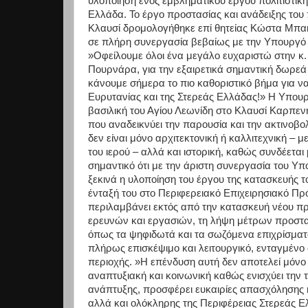
υλοποίηση ενός εμβληματικού έργου πολιτιστική
Ελλάδα. Το έργο προστασίας και ανάδειξης του 
Κλαυσί δρομολογήθηκε επί θητείας Κώστα Μπακο
σε πλήρη συνεργασία βεβαίως με την Υπουργό Π
»Οφείλουμε όλοι ένα μεγάλο ευχαριστώ στην κ.
Πουρνάρα, για την εξαιρετικά σημαντική δωρεά
κάνουμε σήμερα το πιο καθοριστικό βήμα για ν
Ευρυτανίας και της Στερεάς Ελλάδας!» Η Υπουρ
βασιλική του Αγίου Λεωνίδη στο Κλαυσί Καρπενησ
που αναδεικνύει την παρουσία και την ακτινοβο
δεν είναι μόνο αρχιτεκτονική ή καλλιτεχνική – 
του ιερού – αλλά και ιστορική, καθώς συνδέεται
σημαντικό ότι με την άριστη συνεργασία του Υ
ξεκινά η υλοποίηση του έργου της κατασκευής τ
ένταξή του στο Περιφερειακό Επιχειρησιακό Π
περιλαμβάνει εκτός από την κατασκευή νέου π
ερευνών και εργασιών, τη λήψη μέτρων προστα
όπως τα ψηφιδωτά και τα σωζόμενα επιχρίσματ
πλήρως επισκέψιμο και λειτουργικό, ενταγμένο 
περιοχής. »Η επένδυση αυτή δεν αποτελεί μόνο 
αναπτυξιακή και κοινωνική καθώς ενισχύει την τ
ανάπτυξης, προσφέρει ευκαιρίες απασχόλησης 
αλλά και ολόκληρης της Περιφέρειας Στερεά