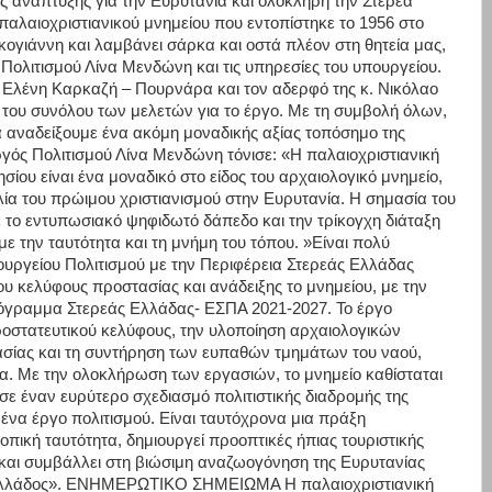
ς ανάπτυξης για την Ευρυτανία και ολόκληρη την Στερεά
παλαιοχριστιανικού μνημείου που εντοπίστηκε το 1956 στο
γιάννη και λαμβάνει σάρκα και οστά πλέον στη θητεία μας,
ολιτισμού Λίνα Μενδώνη και τις υπηρεσίες του υπουργείου.
 Ελένη Καρκαζή – Πουρνάρα και τον αδερφό της κ. Νικόλαο
 του συνόλου των μελετών για το έργο. Με τη συμβολή όλων,
α αναδείξουμε ένα ακόμη μοναδικής αξίας τοπόσημο της
γός Πολιτισμού Λίνα Μενδώνη τόνισε: «Η παλαιοχριστιανική
ίου είναι ένα μοναδικό στο είδος του αρχαιολογικό μνημείο,
λία του πρώιμου χριστιανισμού στην Ευρυτανία. Η σημασία του
με το εντυπωσιακό ψηφιδωτό δάπεδο και την τρίκογχη διάταξη
 με την ταυτότητα και τη μνήμη του τόπου. »Είναι πολύ
πουργείου Πολιτισμού με την Περιφέρεια Στερεάς Ελλάδας
ου κελύφους προστασίας και ανάδειξης το μνημείου, με την
ρόγραμμα Στερεάς Ελλάδας- ΕΣΠΑ 2021-2027. Το έργο
ροστατευτικού κελύφους, την υλοποίηση αρχαιολογικών
σίας και τη συντήρηση των ευπαθών τμημάτων του ναού,
α. Με την ολοκλήρωση των εργασιών, το μνημείο καθίσταται
σε έναν ευρύτερο σχεδιασμό πολιτιστικής διαδρομής της
ένα έργο πολιτισμού. Είναι ταυτόχρονα μια πράξη
οπική ταυτότητα, δημιουργεί προοπτικές ήπιας τουριστικής
και συμβάλλει στη βιώσιμη αναζωογόνηση της Ευρυτανίας
ς Ελλάδος». ΕΝΗΜΕΡΩΤΙΚΟ ΣΗΜΕΙΩΜΑ Η παλαιοχριστιανική