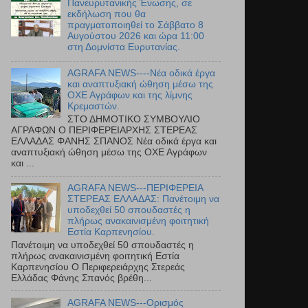
Πανευρυτανικής Ένωσης, σε
εκδήλωση που θα
πραγματοποιηθεί το Σάββατο 8
Αυγούστου 2026 και ώρα 11:00
στη Δομνίστα Ευρυτανίας.
AGRAFA NEWS----Νέα οδικά έργα
και αναπτυξιακή ώθηση μέσω της
ΟΧΕ Αγράφων και της λίμνης
Κρεμαστών.
ΣΤΟ ΔΗΜΟΤΙΚΟ ΣΥΜΒΟΥΛΙΟ
ΑΓΡΑΦΩΝ Ο ΠΕΡΙΦΕΡΕΙΑΡΧΗΣ ΣΤΕΡΕΑΣ
ΕΛΛΑΔΑΣ ΦΑΝΗΣ ΣΠΑΝΟΣ Νέα οδικά έργα και
αναπτυξιακή ώθηση μέσω της ΟΧΕ Αγράφων
και ...
AGRAFA NEWS---ΠΕΡΙΦΕΡΕΙΑ
ΣΤΕΡΕΑΣ ΕΛΛΑΔΑΣ: Πανέτοιμη να
υποδεχθεί 50 σπουδαστές η
πλήρως ανακαινισμένη φοιτητική
Εστία Καρπενησίου.
Πανέτοιμη να υποδεχθεί 50 σπουδαστές η
πλήρως ανακαινισμένη φοιτητική Εστία
Καρπενησίου Ο Περιφερειάρχης Στερεάς
Ελλάδας Φάνης Σπανός βρέθη...
AGRAFA NEWS---Ορισμός