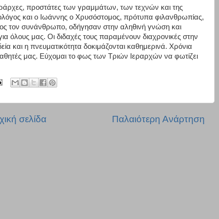
εράρχες, προστάτες των γραμμάτων, των τεχνών και της
εολόγος και ο Ιωάννης ο Χρυσόστομος, πρότυπα φιλανθρωπίας,
ος τον συνάνθρωπο, οδήγησαν στην αληθινή γνώση και
α όλους μας. Οι διδαχές τους παραμένουν διαχρονικές στην
δεία και η πνευματικότητα δοκιμάζονται καθημερινά. Χρόνια
αθητές μας. Εύχομαι το φως των Τριών Ιεραρχών να φωτίζει
χική σελίδα
Παλαιότερη Ανάρτηση