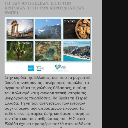
ΓΗ ΤΩΝ ΑΝΤΙΘΈΣΕΩΝ. Η ΓΗ ΤΩΝ
ΧΡΗΣΜΏΝ. Η ΓΗ ΤΩΝ ΑΠΡΟΣΔΌΚΗΤΩΝ
ΕΜΠΕΙ
Στην καρδιά της Ελλάδας, εκεί που τα µαγευτικά
βουνά συναντούν τις πανέμορφες παραλίες, τα
άγρια ποτάμια τις γαλήνιες θάλασσες, η φύση
τον πολιτισμό και η συναρπαστική ιστορία τις
μακρόχρονες παραδόσεις, θα βρείτε τη Στερεά
Ελλάδα. Τη γη των αντιθέσεων, των έντονων
συγκινήσεων, των απρόσμενων εικόνων. Τα
ταξίδια είναι εμπειρίες ζωής και άμεση επαφή µε
τον τόπο και τους ανθρώπους του. Η Στερεά
Ελλάδα έχει να προσφέρει πολλά στον ταξιδιώτη