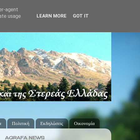
ser-agent
rate usage
LEARN MORE
GOT IT
α
Πολιτική
Εκδηλώσεις
Οικονομία
AGRAFA NEWS