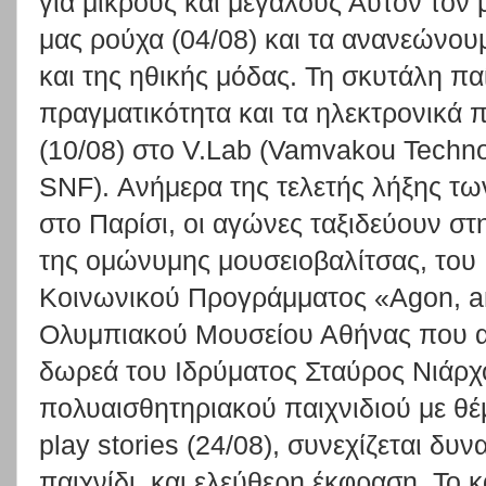
για μικρούς και μεγάλους Αυτόν τον
μας ρούχα (04/08) και τα ανανεώνου
και της ηθικής μόδας. Τη σκυτάλη παί
πραγματικότητα και τα ηλεκτρονικά π
(10/08) στο V.Lab (Vamvakou Techno
SNF). Ανήμερα της τελετής λήξης 
στο Παρίσι, οι αγώνες ταξιδεύουν σ
της ομώνυμης μουσειοβαλίτσας, του 
Κοινωνικού Προγράμματος «Agon, a
Ολυμπιακού Μουσείου Αθήνας που α
δωρεά του Ιδρύματος Σταύρος Νιάρχο
πολυαισθητηριακού παιχνιδιού με θέ
play stories (24/08), συνεχίζεται δ
παιχνίδι, και ελεύθερη έκφραση. Το κ