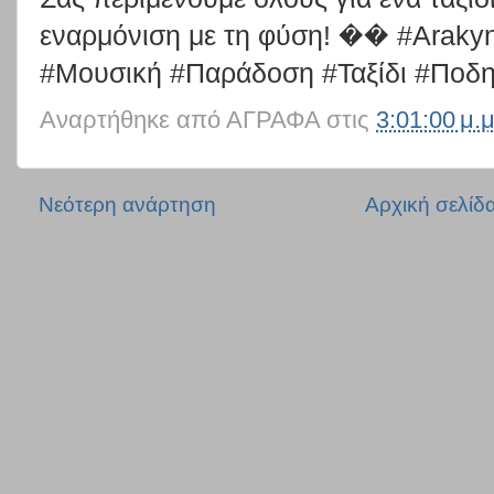
εναρμόνιση με τη φύση! �� #Araky
#Μουσική #Παράδοση #Ταξίδι #Ποδη
Αναρτήθηκε από
ΑΓΡΑΦΑ
στις
3:01:00 μ.μ
Νεότερη ανάρτηση
Αρχική σελίδ