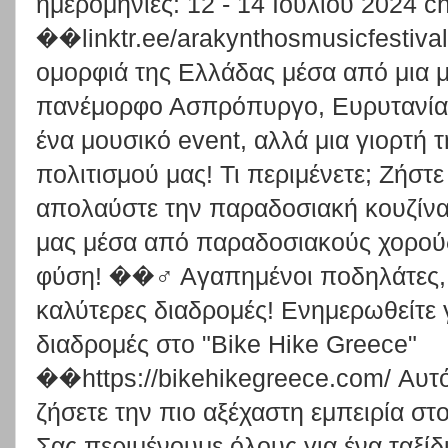
ημερομηνίες: 12 - 14 Ιουλίου 2024 
��linktr.ee/arakynthosmusicfestiva
ομορφιά της Ελλάδας μέσα από μια μ
πανέμορφο Ασπρόπυργο, Ευρυτανίας!
ένα μουσικό event, αλλά μια γιορτή 
πολιτισμού μας! Τι περιμένετε; Ζήστε
απολαύστε την παραδοσιακή κουζίνα
μας μέσα από παραδοσιακούς χορούς
φύση! ��‍♂️ Αγαπημένοι ποδηλάτες, ε
καλύτερες διαδρομές! Ενημερωθείτε γ
διαδρομές στο "Bike Hike Greece"
��https://bikehikegreece.com/ Αυτό 
ζήσετε την πιο αξέχαστη εμπειρία στ
Σας περιμένουμε όλους για ένα ταξίδ