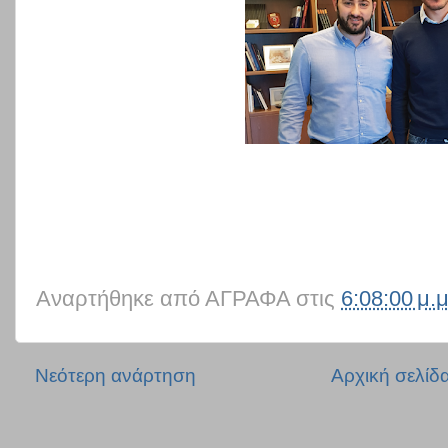
Αναρτήθηκε από
ΑΓΡΑΦΑ
στις
6:08:00 μ.μ
Νεότερη ανάρτηση
Αρχική σελίδ