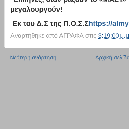
μεγαλουργούν!
Εκ του Δ.Σ της Π.Ο.Σ.Σ
https://alm
Αναρτήθηκε από
ΑΓΡΑΦΑ
στις
3:19:00 μ.μ
Νεότερη ανάρτηση
Αρχική σελίδ