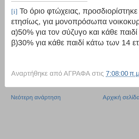
Το όριο φτώχειας, προσδιορίστηκ
[i]
ετησίως, για μονοπρόσωπα νοικοκυρ
α)50% για τον σύζυγο και κάθε παιδί
β)30% για κάθε παιδί κάτω των 14 ε
Αναρτήθηκε από
ΑΓΡΑΦΑ
στις
7:08:00 π.μ
Νεότερη ανάρτηση
Αρχική σελίδ