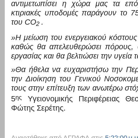
αντιμετωπίσει η χώρα μας τα επό
κτιριακές υποδομ
ές παράγουν το 7
του
CO
.
2
»Η μείωση του ενεργειακού κόστους 
καθώς θα απελευθερώσει πόρους, θ
εργασίας και θα βελτιώσει την υγεία 
»Θα ήθελα να ευχαριστήσω την
Περ
την Διοίκηση του Γενικού Νοσοκομ
τους στην επίτευξη των ανωτέρω στ
ης
5
Υγειονομικής Περιφέρειας Θε
Φώτης Σερέτης.
Αναρτήθηκε από
ΑΓΡΑΦΑ
στις
5:22:00 μ.μ