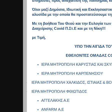
υπηρεσίες προς αναχαίτιση της πανδημίας κα
Όλοι μαζί Δημόσια, Ιδιωτική και Εκκλησιαστ
αλυσίδα με την οποία θα προστατεύσουμε την
Με τη βοήθεια Του Θεού και την Ευλογία τ
Διαχείρισης
Covid
Π.Στ.Ε και με τη Νίκη!!!
με Τιμή,
ΥΠΟ ΤΗΝ ΑΙΓΙΔΑ Τ
ΕΘΕΛΟΝΤΕΣ ΟΜΑΔΑΣ
C
ΙΕΡΑ ΜΗΤΡΟΠΟΛΗ ΚΑΡΥΣΤΙΑΣ ΚΑΙ ΣΚ
ΙΕΡΑ ΜΗΤΡΟΠΟΛΗ ΚΑΡΠΕΝΗΣΙΟΥ
ΙΕΡΑ ΜΗΤΡΟΠΟΛΗ ΧΑΛΚΙΔΟΣ, ΙΣΤΙΑΙΑΣ & 
·
ΙΕΡΑ ΜΗΤΡΟΠΟΛΗ ΦΘΙΩΤΙΔΟΣ
·
ΑΓΓΕΛΑΚΗΣ Α.Ε
ANFARM
Α.Ε