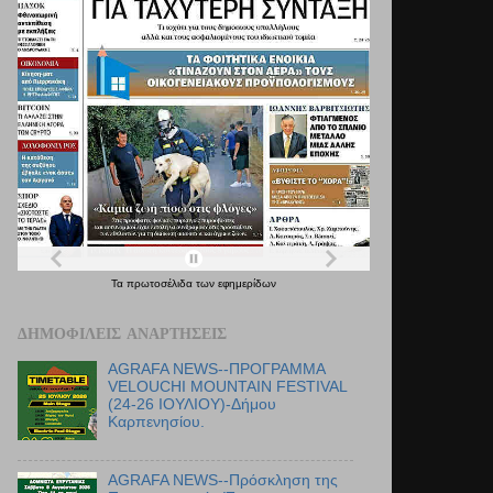
Τα
πρωτοσέλιδα
των
εφημερίδων
ΔΗΜΟΦΙΛΕΊΣ ΑΝΑΡΤΉΣΕΙΣ
AGRAFA NEWS--ΠΡΟΓΡΑΜΜΑ
VELOUCHI MOUNTAIN FESTIVAL
(24-26 ΙΟΥΛΙΟΥ)-Δήμου
Καρπενησίου.
AGRAFA NEWS--Πρόσκληση της