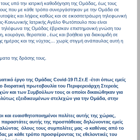
τους υπό την ιατρική καθοδήγηση της Ομάδας, έως τους
 τους που με κάθε τρόπο συνεργάστηκαν με την
O
μάδα σε
 αυτοψίες και λήψεις καθώς και σε εικοσιτετράωρη τηλεφωνική
ίας-Κοινωνικής Ιατρικής Αγάλο Φωτόπουλο που είναι
α τηλέφωνα της Ομάδας έβρισκαν επιστημονική γνώση του
, κουράγιο, θεραπεία , έως και βοήθεια για διακομιδή σε
ης ημέρας και της νύχτας… χωρίς στιγμή ανάπαυλας αυτή η
ματα της δράσης τους.
ματικό έργο της Ομάδας
Covid
-19 Π.Στ.Ε -έτσι όπως εμείς
μο διορατική πρωτοβουλία του Περιφερειάρχη Στερεάς
ών και των Συμβούλων τους οι οποίοι δικαιώθηκαν για
λύτως εξειδικευμένων στελεχών για την Ομάδα, στην
 και ευαισθητοποιημένοι πολίτες αυτής της χώρας,
ε παραστάτες αυτής της προσπάθειας δηλώνοντας εμείς
καλώντας όλους τους συμπολίτες μας -ο καθένας από το
άδας με κάθε τρόπο προσφέροντας τις εθελοντικές του