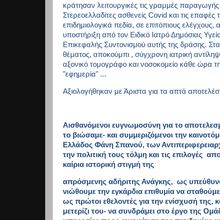
κράτησαν λειτουργικές τις γραμμές παραγωγής 
Στερεοελλαδίτες ασθενείς
Covid
και τις επαφές
επιδημιολογικά πεδία, σε επιτόπιους ελέγχους,
υποστήριξη από τον Ειδικό Ιατρό Δημόσιας Υγε
Επικεφαλής Συντονισμού αυτής της δράσης. Στ
θέματος, αποκούμπι , σύγχρονη ιατρική αντίληψη
αξονικό τομογράφο και νοσοκομείο κάθε ώρα τ
"εφημερία" ...
Αξιολογήθηκαν με Άριστα για τα απτά αποτελέσ
Αισθανόμενοι ευγνωμοσύνη για το αποτελεσ
το βιώσαμε- και συμμεριζόμενοι την καινοτό
Ελλάδος Φάνη Σπανού, των Αντιπεριφερειαρχ
την πολιτική τους τόλμη και τις επιλογές
απο
καίρια ιστορική στιγμή της
απρόσμενης αδήριτης Ανάγκης, ως υπεύθυνοι
νιώθουμε την εγκάρδια επιθυμία να σταθούμ
ως πρώτοι εθελοντές για την ενίσχυσή της, 
μετερίζι του- να συνδράμει στο έργο της Ομ