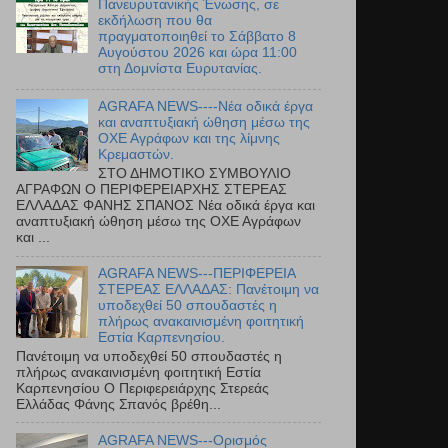
Πανευρυτανικής Ένωσης, σε
εκδήλωση που θα
πραγματοποιηθεί το Σάββατο 8
Αυγούστου 2026 και ώρα 11:00
στη Δομνίστα Ευρυτανίας.
AGRAFA NEWS----Νέα οδικά έργα
και αναπτυξιακή ώθηση μέσω της
ΟΧΕ Αγράφων και της λίμνης
Κρεμαστών.
ΣΤΟ ΔΗΜΟΤΙΚΟ ΣΥΜΒΟΥΛΙΟ
ΑΓΡΑΦΩΝ Ο ΠΕΡΙΦΕΡΕΙΑΡΧΗΣ ΣΤΕΡΕΑΣ
ΕΛΛΑΔΑΣ ΦΑΝΗΣ ΣΠΑΝΟΣ Νέα οδικά έργα και
αναπτυξιακή ώθηση μέσω της ΟΧΕ Αγράφων
και ...
AGRAFA NEWS---ΠΕΡΙΦΕΡΕΙΑ
ΣΤΕΡΕΑΣ ΕΛΛΑΔΑΣ: Πανέτοιμη να
υποδεχθεί 50 σπουδαστές η
πλήρως ανακαινισμένη φοιτητική
Εστία Καρπενησίου.
Πανέτοιμη να υποδεχθεί 50 σπουδαστές η
πλήρως ανακαινισμένη φοιτητική Εστία
Καρπενησίου Ο Περιφερειάρχης Στερεάς
Ελλάδας Φάνης Σπανός βρέθη...
AGRAFA NEWS---Ορισμός