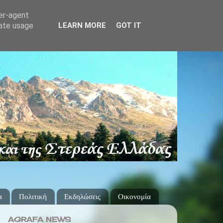
ser-agent
rate usage
LEARN MORE
GOT IT
α
Πολιτική
Εκδηλώσεις
Οικονομία
AGRAFA NEWS