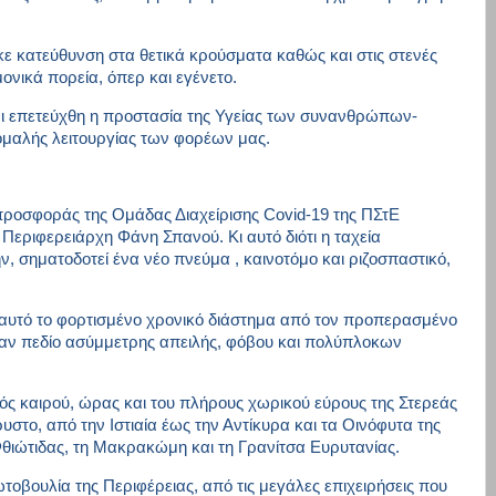
κε κατεύθυνση στα θετικά κρούσματα καθώς και στις στενές
ονικά πορεία, όπερ και εγένετο.
και επετεύχθη η προστασία της Υγείας των συνανθρώπων-
μαλής λειτουργίας των φορέων μας.
 προσφοράς της Ομάδας Διαχείρισης
Covid
-19 της ΠΣτΕ
Περιφερειάρχη Φάνη Σπανού. Κι αυτό διότι η ταχεία
ν, σηματοδοτεί ένα νέο πνεύμα , καινοτόμο και ριζοσπαστικό,
 αυτό το φορτισμένο χρονικό διάστημα από τον προπερασμένο
καν πεδίο ασύμμετρης απειλής, φόβου και πολύπλοκων
ντός καιρού, ώρας και του πλήρους χωρικού εύρους της Στερεάς
υστο, από την Ιστιαία έως την Αντίκυρα και τα Οινόφυτα της
Φθιώτιδας, τη Μακρακώμη και τη Γρανίτσα Ευρυτανίας.
τοβουλία της Περιφέρειας, από τις μεγάλες επιχειρήσεις που