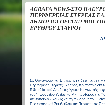
AGRAFA NEWS-ΣΤΟ ΠΛΕΥΡΟ
ΠΕΡΙΦΕΡΕΙΑΣ ΣΤΕΡΕΑΣ ΕΛ
ΔΗΜΟΣΙΟΙ ΟΡΓΑΝΙΣΜΟΙ ΥΠ
ΕΡΥΘΡΟΥ ΣΤΑΥΡΟΥ
Δ
Ως Οργανισμοί και Επιχειρήσεις δεχτήκαμε την
Περιφέρειας Στερεάς Ελλάδ
o
ς, πρωτίστως διά 
Ειδικού Ιατρού Δημόσιας Υγείας-Κοινωνικής Ιατ
του Υπουργείου Υγείας και Αντιπροέδρου της 
Φωτόπουλου, καθώς και τη συνδρομή του Ειδικ
Περιφερειακού Συμβούλου της Περιφέρειας Στε