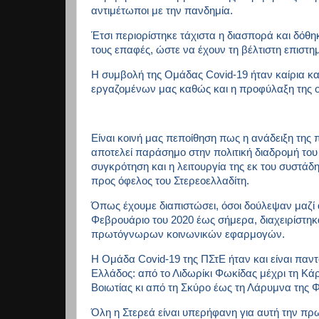
αντιμέτωποι με την πανδημία.
Έτσι περιορίστηκε τάχιστα η διασπορά και δόθη
τους επαφές, ώστε να έχουν τη βέλτιστη επιστημ
Η συμβολή της Ομάδας
Covid
-19 ήταν καίρια 
εργαζομένων μας καθώς και η προφύλαξη της ο
Είναι κοινή μας πεποίθηση πως η ανάδειξη της
αποτελεί παράσημο στην πολιτική διαδρομή του 
συγκρότηση και η λειτουργία της εκ του συστάδη
προς όφελος του Στερεοελλαδίτη.
Όπως έχουμε διαπιστώσει, όσοι δούλεψαν μαζί
Φεβρουάριο του 2020 έως σήμερα, διαχειρίστη
πρωτόγνωρων κοινωνικών εφαρμογών.
H
Ομάδα
Covid
-19 της ΠΣτΕ ήταν και είναι πα
Ελλάδος: από το Λιδωρίκι Φωκίδας μέχρι τη Κάρ
Βοιωτίας κι από τη Σκύρο έως τη Λάρυμνα της 
Όλη η Στερεά είναι υπερήφανη για αυτή την πρω