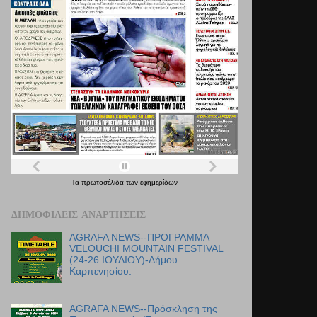
Τα
πρωτοσέλιδα
των
εφημερίδων
ΔΗΜΟΦΙΛΕΊΣ ΑΝΑΡΤΉΣΕΙΣ
AGRAFA NEWS--ΠΡΟΓΡΑΜΜΑ
VELOUCHI MOUNTAIN FESTIVAL
(24-26 ΙΟΥΛΙΟΥ)-Δήμου
Καρπενησίου.
AGRAFA NEWS--Πρόσκληση της