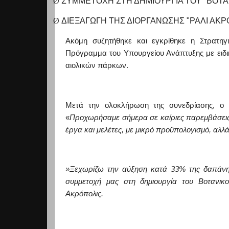
Ø
ΣΥΜΜΕΤΟΧΗ ΣΤΗ ΔΗΜΙΟΥΡΓΙΑ ΤΟΥ "ΒΟΤΑΝΙ
Ø
ΔΙΕΞΑΓΩΓΗ ΤΗΣ ΔΙΟΡΓΑΝΩΣΗΣ "ΡΑΛΙ ΑΚΡΟΠ
Ακόμη
συζητήθηκε και εγκρίθηκε η Στρατη
Π
ρόγραμμα του Υπουργείου Ανάπτυξης
με ειδ
αιολικών πάρκων.
Μετά την ολοκλήρωση της συνεδρίασης, ο
«
Προχωρήσαμε σήμερα σε καίριες παρεμβάσεις 
έργα και μελέτες, με μικρό προϋπολογισμό, αλλά
»Ξεχωρίζω την αύ
ξηση κατά 33% της δαπάνης
συμμετοχή μας στη δημιουργία του Βοτανι
Ακρόπολις.