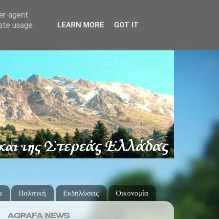
ser-agent
rate usage
LEARN MORE
GOT IT
α
Πολιτική
Εκδηλώσεις
Οικονομία
AGRAFA NEWS