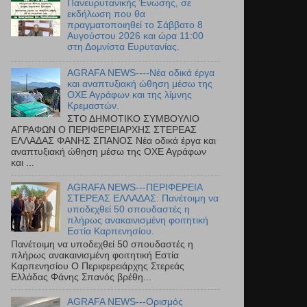
Πανευρυτανικής Ένωσης, σε
εκδήλωση που θα
πραγματοποιηθεί το Σάββατο 8
Αυγούστου 2026 και ώρα 11:00
στη Δομνίστα Ευρυτανίας.
AGRAFA NEWS----Νέα οδικά έργα
και αναπτυξιακή ώθηση μέσω της
ΟΧΕ Αγράφων και της λίμνης
Κρεμαστών.
ΣΤΟ ΔΗΜΟΤΙΚΟ ΣΥΜΒΟΥΛΙΟ
ΑΓΡΑΦΩΝ Ο ΠΕΡΙΦΕΡΕΙΑΡΧΗΣ ΣΤΕΡΕΑΣ
ΕΛΛΑΔΑΣ ΦΑΝΗΣ ΣΠΑΝΟΣ Νέα οδικά έργα και
αναπτυξιακή ώθηση μέσω της ΟΧΕ Αγράφων
και ...
AGRAFA NEWS---ΠΕΡΙΦΕΡΕΙΑ
ΣΤΕΡΕΑΣ ΕΛΛΑΔΑΣ: Πανέτοιμη να
υποδεχθεί 50 σπουδαστές η
πλήρως ανακαινισμένη φοιτητική
Εστία Καρπενησίου.
Πανέτοιμη να υποδεχθεί 50 σπουδαστές η
πλήρως ανακαινισμένη φοιτητική Εστία
Καρπενησίου Ο Περιφερειάρχης Στερεάς
Ελλάδας Φάνης Σπανός βρέθη...
AGRAFA NEWS---Ορισμός