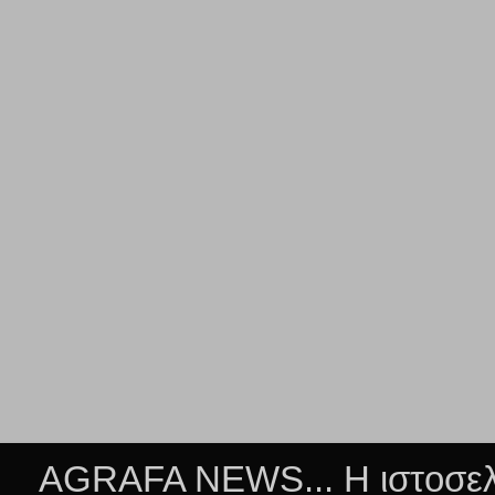
AGRAFA NEWS... Η ιστοσελί