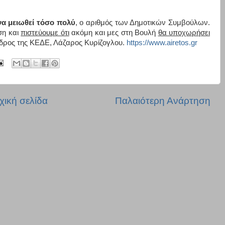
να μειωθεί τόσο πολύ
, ο αριθμός των Δημοτικών Συμβούλων.
ση και
πιστεύουμε ότι
ακόμη και μες στη Βουλή
θα υποχωρήσει
εδρος της ΚΕΔΕ, Λάζαρος Κυρίζογλου.
https://www.airetos.gr
χική σελίδα
Παλαιότερη Ανάρτηση