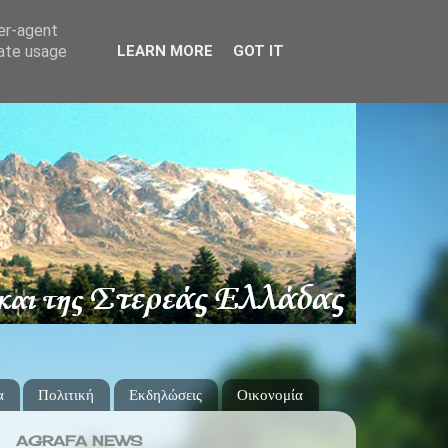
ser-agent
rate usage
LEARN MORE
GOT IT
α
Πολιτική
Εκδηλώσεις
Οικονομία
AGRAFA NEWS