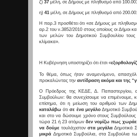
ζ)
37
μέλη, σε Δήμους με πληθυσμό από 100.001 
η)
41
μέλη, σε Δήμους με πληθυσμό από 200.001
H
παρ.3 προσθέτει ότι «σε Δήμους με πληθυσμό
αρ.2 του ν.3852/2010 στους οποίους οι Δήμοι κ
των μελών του Δημοτικού Συμβουλίου τους ε
κλίμακα».
Η Κυβέρνηση υποστηρίζει ότι έτσι «
εξορθολογίζ
Το θέμα, όπως ήταν αναμενόμενο, απασχό
προκαλώντας την
αντίδραση ακόμα και της “γ
Ο Πρόεδρος της ΚΕΔΕ, Δ. Παπαστεργίου, α
Συμβούλων: θα συνεχίσουμε να επιμένουμε, κ
επίσημα, ότι η μείωση του αριθμού των Δ
καταλάβω
ότι
σε ένα μεγάλο
Δημοτικό Συμβούλ
και στο να δώσουμε χρόνο στους Συμβούλους 
τώρα 21 ή 23 ατόμων
δεν νομίζω πως χωράε
να δούμε
τουλάχιστον
στα μεγάλα
Δημοτικά Σ
μικρά
Δημοτικά Συμβούλια, στα Συμβούλια τ