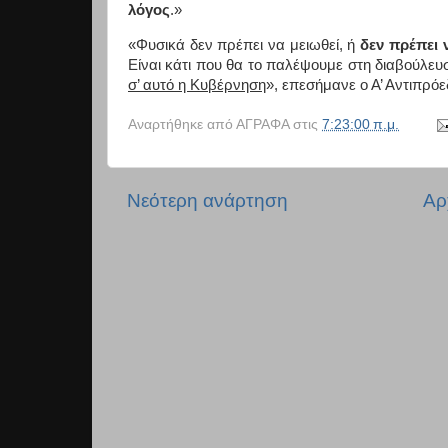
λόγος
.»
«Φυσικά δεν πρέπει να μειωθεί, ή
δεν πρέπει 
Είναι κάτι που θα το παλέψουμε στη διαβούλευ
σ’ αυτό η Κυβέρνηση
», επεσήμανε ο Α’ Αντιπρό
Αναρτήθηκε από
ΑΓΡΑΦΑ
στις
7:23:00 π.μ.
Νεότερη ανάρτηση
Αρ