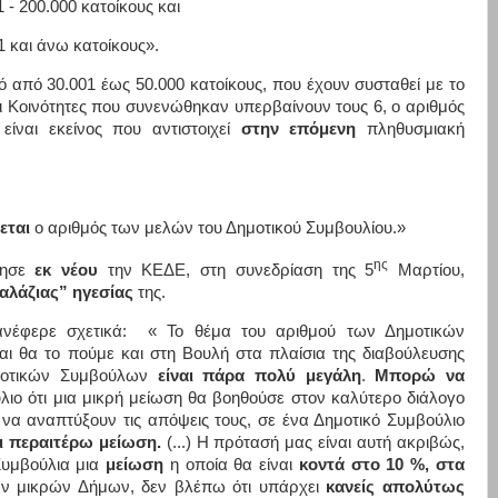
- 200.000 κατοίκους και
 και άνω κατοίκους».
 από 30.001 έως 50.000 κατοίκους, που έχουν συσταθεί με το
αι Κοινότητες που συνενώθηκαν υπερβαίνουν τους 6, ο αριθμός
ίναι εκείνος που αντιστοιχεί
στην επόμενη
πληθυσμιακή
εται
ο αριθμός των μελών του Δημοτικού Συμβουλίου.»
ης
λησε
εκ νέου
την ΚΕΔΕ, στη συνεδρίαση της 5
Μαρτίου,
αλάζιας” ηγεσίας
της.
νέφερε σχετικά: « Το θέμα του αριθμού των Δημοτικών
αι θα το πούμε και στη Βουλή στα πλαίσια της διαβούλευσης
ημοτικών Συμβούλων
είναι πάρα πολύ μεγάλη
.
Μπορώ να
ιο ότι μια μικρή μείωση θα βοηθούσε στον καλύτερο διάλογο
να αναπτύξουν τις απόψεις τους, σε ένα Δημοτικό Συμβούλιο
ι περαιτέρω μείωση.
(...) Η πρότασή μας είναι αυτή ακριβώς,
υμβούλια μια
μείωση
η οποία θα είναι
κοντά στο 10 %,
στα
ων μικρών Δήμων, δεν βλέπω ότι υπάρχει
κανείς απολύτως