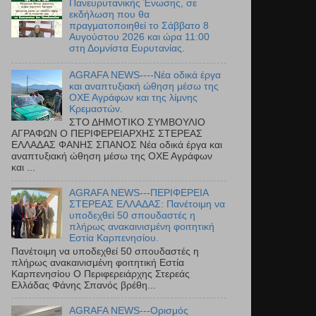
Πανευρυτανικής Ένωσης, σε
εκδήλωση που θα
πραγματοποιηθεί το Σάββατο 8
Αυγούστου 2026 και ώρα 11:00
στη Δομνίστα Ευρυτανίας.
AGRAFA NEWS----Νέα οδικά έργα
και αναπτυξιακή ώθηση μέσω της
ΟΧΕ Αγράφων και της λίμνης
Κρεμαστών.
ΣΤΟ ΔΗΜΟΤΙΚΟ ΣΥΜΒΟΥΛΙΟ
ΑΓΡΑΦΩΝ Ο ΠΕΡΙΦΕΡΕΙΑΡΧΗΣ ΣΤΕΡΕΑΣ
ΕΛΛΑΔΑΣ ΦΑΝΗΣ ΣΠΑΝΟΣ Νέα οδικά έργα και
αναπτυξιακή ώθηση μέσω της ΟΧΕ Αγράφων
και ...
AGRAFA NEWS---ΠΕΡΙΦΕΡΕΙΑ
ΣΤΕΡΕΑΣ ΕΛΛΑΔΑΣ: Πανέτοιμη να
υποδεχθεί 50 σπουδαστές η
πλήρως ανακαινισμένη φοιτητική
Εστία Καρπενησίου.
Πανέτοιμη να υποδεχθεί 50 σπουδαστές η
πλήρως ανακαινισμένη φοιτητική Εστία
Καρπενησίου Ο Περιφερειάρχης Στερεάς
Ελλάδας Φάνης Σπανός βρέθη...
AGRAFA NEWS---Ορισμός