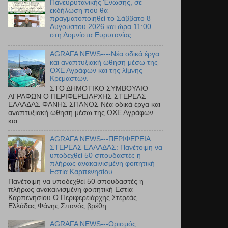
Πανευρυτανικής Ένωσης, σε
εκδήλωση που θα
πραγματοποιηθεί το Σάββατο 8
Αυγούστου 2026 και ώρα 11:00
στη Δομνίστα Ευρυτανίας.
AGRAFA NEWS----Νέα οδικά έργα
και αναπτυξιακή ώθηση μέσω της
ΟΧΕ Αγράφων και της λίμνης
Κρεμαστών.
ΣΤΟ ΔΗΜΟΤΙΚΟ ΣΥΜΒΟΥΛΙΟ
ΑΓΡΑΦΩΝ Ο ΠΕΡΙΦΕΡΕΙΑΡΧΗΣ ΣΤΕΡΕΑΣ
ΕΛΛΑΔΑΣ ΦΑΝΗΣ ΣΠΑΝΟΣ Νέα οδικά έργα και
αναπτυξιακή ώθηση μέσω της ΟΧΕ Αγράφων
και ...
AGRAFA NEWS---ΠΕΡΙΦΕΡΕΙΑ
ΣΤΕΡΕΑΣ ΕΛΛΑΔΑΣ: Πανέτοιμη να
υποδεχθεί 50 σπουδαστές η
πλήρως ανακαινισμένη φοιτητική
Εστία Καρπενησίου.
Πανέτοιμη να υποδεχθεί 50 σπουδαστές η
πλήρως ανακαινισμένη φοιτητική Εστία
Καρπενησίου Ο Περιφερειάρχης Στερεάς
Ελλάδας Φάνης Σπανός βρέθη...
AGRAFA NEWS---Ορισμός