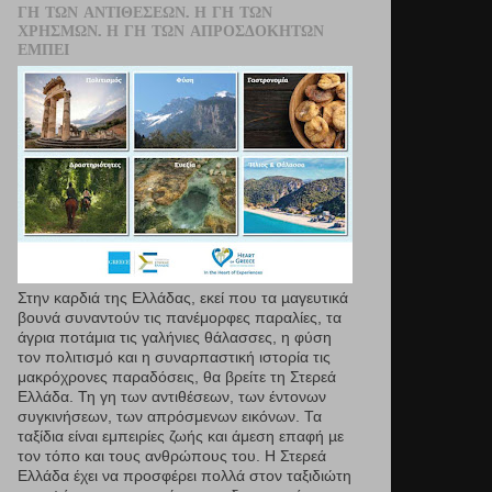
ΓΗ ΤΩΝ ΑΝΤΙΘΈΣΕΩΝ. Η ΓΗ ΤΩΝ
ΧΡΗΣΜΏΝ. Η ΓΗ ΤΩΝ ΑΠΡΟΣΔΌΚΗΤΩΝ
ΕΜΠΕΙ
Στην καρδιά της Ελλάδας, εκεί που τα µαγευτικά
βουνά συναντούν τις πανέμορφες παραλίες, τα
άγρια ποτάμια τις γαλήνιες θάλασσες, η φύση
τον πολιτισμό και η συναρπαστική ιστορία τις
μακρόχρονες παραδόσεις, θα βρείτε τη Στερεά
Ελλάδα. Τη γη των αντιθέσεων, των έντονων
συγκινήσεων, των απρόσμενων εικόνων. Τα
ταξίδια είναι εμπειρίες ζωής και άμεση επαφή µε
τον τόπο και τους ανθρώπους του. Η Στερεά
Ελλάδα έχει να προσφέρει πολλά στον ταξιδιώτη