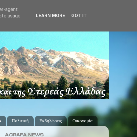
ser-agent
rate usage
LEARN MORE
GOT IT
α
Πολιτική
Εκδηλώσεις
Οικονομία
AGRAFA NEWS