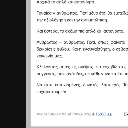
Αρχικά το απλό και αυτονόητο.
Γυναίκα = άνθρωπος. Γιατί μόνο έτσι θα εμπεδωθ
την αξιολόγηση και την αντιμετώπιση.
Και ύστερα, το ακόμη πιο απλό και αυτονόητο.
Άνθρωπος = άνθρωπος. Γιατί, όπως φαίνεται 
διακρίσεις φύλου. Και η ενσυναίσθηση, ο σεβα
κοινωνία μας.
Κλείνοντας αυτές τις σκέψεις, να ευχηθώ στι
συγγενείς, συνεργάτιδες,
σε
κάθε γυναίκα Στερ
Να είστε
ευτυχισμένες, δυνατές, λαμπερές. Το
ευχαριστούμε
!
»
Αναρτήθηκε από
ΑΓΡΑΦΑ
στις
4:16:00 μ.μ.