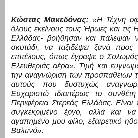
Κώστας Μακεδόνας:
«
Η Τέχνη οφε
όλους εκείνους τους Ήρωες και τις Η
Ελλάδας- βοήθησαν και πάλεψαν 
σκοτάδι, να ταξιδέψει ξανά προς
επιτέλους, όπως έγραψε ο Σολωμός
Ελευθερ
ιάς
αέρα»
.
Τ
ιμή και ευγνω
την αναγ
νώριση των προ
σ
παθειών τ
αυτούς
που δυστυχώς αναγνωρ
Ευχαριστώ ιδιαιτέρως το συνθέτ
Περιφέρεια Στερεάς Ελλάδας
. Είναι
συγκεκριμένο έργο
, αλλά
και ν
αγαπημένο μου φίλο, εξαιρετικό ηθ
Βαλτινό».