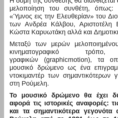
Η δομή της σύνθεσης θα διανθίζεται
μελοποίηση του σ
υνθέτη, όπως:
«Ύμνος εις την Ελευθερία
ν
» του Δι
των Ανδρέα Κάλβου, Αριστοτέλη 
Κώστα Καρυωτάκη αλλά και Δημοτικ
Μεταξύ των μερών μελοποιημένου
κιν
ηματογραφικό τρόπο
γραφικών (graphicmotion), τα 
μουσικό δρώμενο ως ένα επιγραμμ
ντοκιμαντέρ των σημαντικότερων 
στη Ρούμελη.
Το μουσικό δρώμενο θα έχει 
αφορά τις ιστορικές αναφορές: τ
και τα
σημαντικότερα γεγονότα