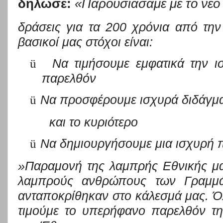
δήλωσε:
«Παρουσιάσαμε με το νέο έ
δράσεις για τα 200 χρόνια από τη
βασικοί μας στόχοι
είναι:
ü
Να τιμήσουμε εμφατικά την ι
παρελθόν
ü
Να προσφέρουμε ισχυρά διδάγμα
και το κυριότερο
ü
Να δημιουργήσουμε μια ισχυρή π
»Παραμονή της λαμπρής Εθνικής
μ
λαμπρούς ανθρώπους των Γραμμ
ανταποκρίθηκαν στο κάλεσμά μας
. Ό
τ
ιμούμε το
υ
περήφανο παρελθόν τ