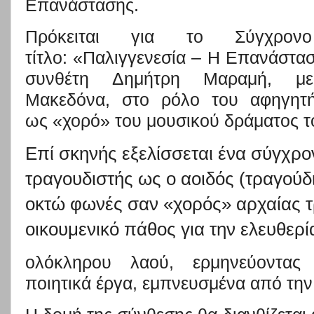
Επανάστασης
.
Πρόκειτα
ι
για το
Σύγχρο
τίτλο
:
«
Παλιγγενεσία
–
Η
Επανάστασ
συνθέτη
Δημήτρη Μαραμή
, 
Μακεδόνα,
στο ρόλο του
αφηγητ
ως «χορό» το
υ μουσικού δράματος 
Επί σκηνής εξελίσσεται ένα σύγχρο
τραγουδιστής ως ο αοιδός (τραγούδι
οκτώ φωνές σαν «χορός» αρχαίας τ
οικουμενικό πάθος για την ελευθερί
ολόκληρου λαού, ερμηνεύοντας 
ποιητικά έργα
, εμπνευσμένα από την