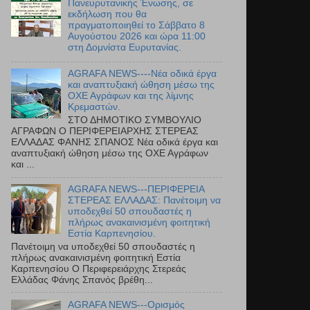
Πανευρυτανικής Ένωσης, σε
εκδήλωση που θα
πραγματοποιηθεί το Σάββατο 8
Αυγούστου 2026 και ώρα 11:00
στη Δομνίστα Ευρυτανίας.
AGRAFA NEWS----Νέα οδικά έργα
και αναπτυξιακή ώθηση μέσω της
ΟΧΕ Αγράφων και της λίμνης
Κρεμαστών.
ΣΤΟ ΔΗΜΟΤΙΚΟ ΣΥΜΒΟΥΛΙΟ
ΑΓΡΑΦΩΝ Ο ΠΕΡΙΦΕΡΕΙΑΡΧΗΣ ΣΤΕΡΕΑΣ
ΕΛΛΑΔΑΣ ΦΑΝΗΣ ΣΠΑΝΟΣ Νέα οδικά έργα και
αναπτυξιακή ώθηση μέσω της ΟΧΕ Αγράφων
και ...
AGRAFA NEWS---ΠΕΡΙΦΕΡΕΙΑ
ΣΤΕΡΕΑΣ ΕΛΛΑΔΑΣ: Πανέτοιμη να
υποδεχθεί 50 σπουδαστές η
πλήρως ανακαινισμένη φοιτητική
Εστία Καρπενησίου.
Πανέτοιμη να υποδεχθεί 50 σπουδαστές η
πλήρως ανακαινισμένη φοιτητική Εστία
Καρπενησίου Ο Περιφερειάρχης Στερεάς
Ελλάδας Φάνης Σπανός βρέθη...
AGRAFA NEWS---Ορισμός