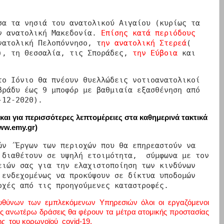
σα τα νησιά του ανατολικού Αιγαίου (κυρίως τα
ην ανατολική Μακεδονία.
Επίσης κατά περιόδους
νατολική Πελοπόννησο, τ
ην ανατολική Στερεά
(
), τη Θεσσαλία, τις Σποράδες,
την Εύβοια
και
το Ιόνιο θα πνέουν θυελλώδεις νοτιοανατολικοί
βράδυ έως 9 μποφόρ με βαθμιαία εξασθένηση από
-12-2020).
αι για περισσότερες λεπτομέρειες στα καθημερινά τακτικά
ww.emy.gr
)
ν ΄Έργων των περιοχών που θα επηρεαστούν να
 διαθέτουν σε υψηλή ετοιμότητα, σύμφωνα με τον
ειών σας για την ελαχιστοποίηση των κινδύνων
 ενδεχομένως να προκύψουν σε δίκτυα υποδομών
οχές από τις προηγούμενες καταστροφές.
υθύνων των εμπλεκόμενων Υπηρεσιών όλοι οι εργαζόμενοι
στις ανωτέρω δράσεις θα φέρουν τα μέτρα ατομικής προστασίας
ης του κορωνοϊού covid-19.