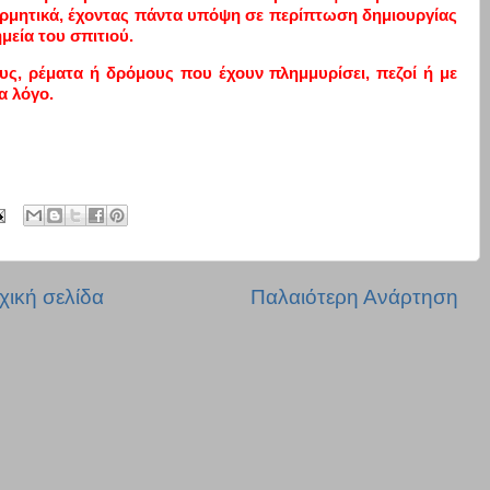
ερμητικά, έχοντας πάντα υπόψη σε περίπτωση δημιουργίας
μεία του σπιτιού.
ους, ρέματα ή δρόμους που έχουν πλημμυρίσει, πεζοί ή με
α λόγο.
χική σελίδα
Παλαιότερη Ανάρτηση