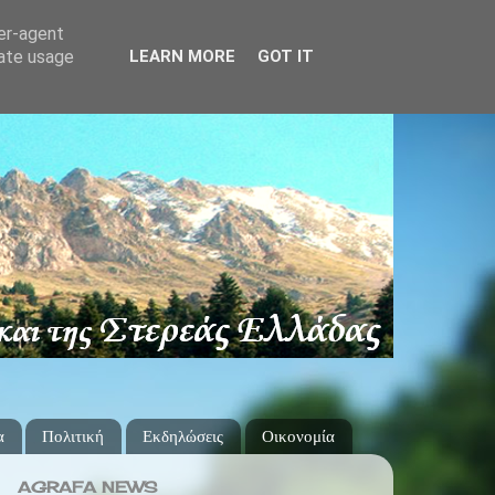
ser-agent
rate usage
LEARN MORE
GOT IT
α
Πολιτική
Εκδηλώσεις
Οικονομία
AGRAFA NEWS