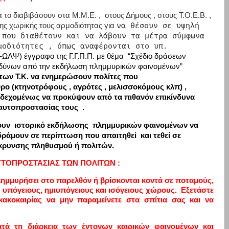
το διαβιβάσουν στα Μ.Μ.Ε. , στους Δήμους , στους Τ.Ο.Ε.Β. ,
να θέσουν σε υψηλή
της χωρικής τους αρμοδιότητας για
 που διαθέτουν και να λάβουν τα μέτρα σύμφωνα
μοδιότητες , όπως αναφέρονται στο υπ.
ΩΛΨ) έγγραφο της Γ.Γ.Π.Π. με θέμα
“Σχέδιο δράσεων
ινδύνων από την εκδήλωση πλημμυρικών φαινομένων”
των Τ.Κ. να ενημερώσουν πολίτες που
ρο (κτηνοτρόφους , αγρότες , μελισσοκόμους κλπ) ,
νδεχομένως να προκύψουν από τα πιθανόν επικίνδυνα
 αυτοπροστασίας τους .
ζουν ιστορικό εκδήλωσης πλημμυρικών φαινομένων να
δράμουν σε περίπτωση που απαιτηθεί και τεθεί σε
κρυνσης πληθυσμού ή πολιτών.
ΥΤΟΠΡΟΣΤΑΣΙΑΣ ΤΩΝ ΠΟΛΙΤΩΝ :
λημμυρήσει στο παρελθόν ή βρίσκονται κοντά σε ποταμούς,
ε υπόγειους, ημιυπόγειους και ισόγειους χώρους. Εξετάστε
κακοκαιρίας να μην παραμείνετε στα σπίτια σας και να
ατά τη διάρκεια των έντονων καιρικών φαινομένων και