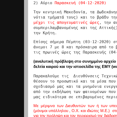
2) Αύριο
Παρασκευή (04-12-2020)
Την κεντρική Μακεδονία, τα Δωδεκάνη
νότια τμήματά τους) και το βράδυ τ
μέχρι τις απογευματινές ώρες
, την α
συμπεριλαμβανομένης και της Αττικής
την Κρήτη.
Επίσης σήμερα Πέμπτη (03-12-2020) σ
άνεμοι 7 με 8 και πρόσκαιρα από το 
τις πρωινές ώρες της Παρασκευής (04
(αναλυτική πρόβλεψη στο συνημμένο αρχείο κ
δελτία καιρού και την ιστοσελίδα της ΕΜΥ (
w
Παρακαλούμε τις Διευθύνσεις Τεχνικώ
θέσουν το προσωπικό και τα μέσα που
σχεδιασμό μας και τα μνημόνια ενεργ
από την εκδήλωση των φαινομένων που
μας ειδικότερα σε επιβαρυμένες περι
Με μέριμνα των Διευθυντών των ή των υπε
(μόνιμοι υπάλληλου , Ο.Χ. και ιδιώτες Μ.Ε.) 
για την πρόληψη και τον περιορισμό της διάδοσ