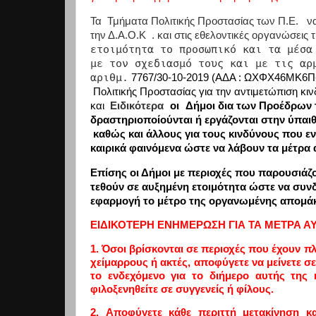
Τα Τμήματα Πολιτικής Προστασίας των Π.Ε. να 
την Δ.Α.Ο.Κ . και στις εθελοντικές οργανώσεις 
ετοιμότητα το προσωπικό και τα μέσα
με τον σχεδιασμό τους και με τις αρ
αριθμ.
7767/30-10-2019 (ΑΔΑ : ΩΧΦΧ46ΜΚ6Π-
Πολιτικής Προστασίας για την αντιμετώπιση κ
και
Ειδικότερα
οι
Δήμοι δια των Προέδρων 
δραστηριοποίούνται ή εργάζονται στην ύπαιθ
καθώς και άλλους για τους κινδύνους που ε
καιρικά φαινόμενα ώστε να λάβουν τα μέτρα
Επίσης οι Δήμοι με περιοχές που παρουσιά
τεθούν σε αυξημένη ετοιμότητα ώστε να συν
εφαρμογή το μέτρο της οργανωμένης απομά
ΕΙΔΙΚΟΤΕΡΗ ΕΝΗΜΕΡΩΣΗ ΓΙΑ ΤΑ ΜΕΤΡΑ Α
1. Όσοι βρίσκονται σε περιοχές που έχουν π
χείμαρρους ή ακτές, αποφύγετε να μείνετε σ
το ενδεχόμενο για το διήμερο αυτής της 
φιλοξενηθείτε σε συγγενείς ή φίλους.
2. Αποφύγετε κάθε περιττή μετακίνηση κ