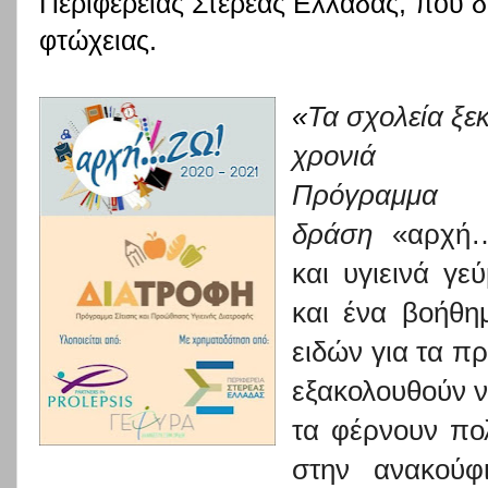
Περιφέρειας Στερεάς Ελλάδας, που δ
φτώχειας.
«
Τα σχολεία ξεκ
χρονιά 
Πρόγραμμ
δράση
«αρχή
και υγιεινά γε
και ένα βοήθη
ειδών για τα π
εξακολουθούν ν
τα φέρνουν πο
στην ανακούφ