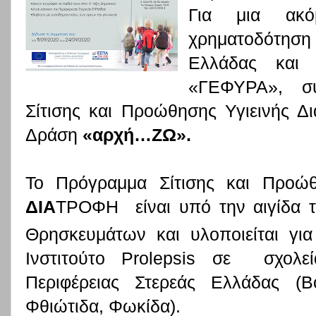
Για μια ακό
χρηματοδότηση
Ελλάδας και
«ΓΕΦΥΡΑ», συ
Σίτισης και Προώθησης Υγιεινής Δ
Δράση
«αρχή…ΖΩ».
Το Πρόγραμμα Σίτισης και Προώθ
ΔΙΑ
ΤΡΟΦΗ
είναι υπό την αιγίδα 
Θρησκευμάτων και υλοποιείται για
Ινστιτούτο Prolepsis σε
σχολε
Περιφέρειας Στερεάς Ελλάδας (Βο
Φθιώτιδα, Φωκίδα).