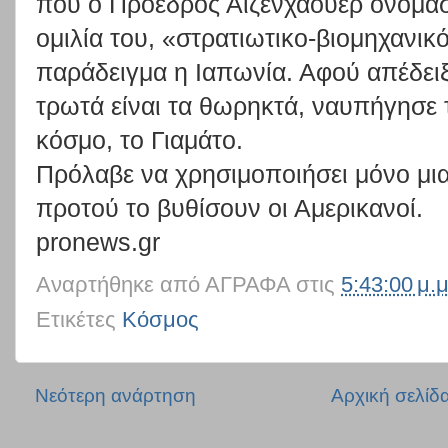
που ο Πρόεδρος Αϊζενχάουερ ονόμασ
ομιλία του, «στρατιωτικο-βιομηχανι
παράδειγμα η Ιαπωνία. Αφού απέδε
τρωτά είναι τα θωρηκτά, ναυπήγησε
κόσμο, το Γιαμάτο.
Πρόλαβε να χρησιμοποιήσει μόνο μια
προτού το βυθίσουν οι Αμερικανοί.
pronews.gr
Αναρτήθηκε από
ΑΓΡΑΦΑ
στις
5:43:00 μ.μ
Ετικέτες
Κόσμος
Νεότερη ανάρτηση
Αρχική σελίδ