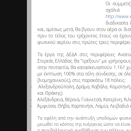
Οι συμμετέ
σχόλιά
http://www.
διαδικασία 
και, αμέσως μετά, θα βγουν στον αέρα οι δι
πριν το τέλος του τρέχοντος έτους να έχου
φυσικού αερίου στις πρώτες τρεις περιφέρει
Τα έργα της ΔΕΔΑ στις περιφέρειες Ανατο
Στερεάς Ελλάδας
θα "τρέξουν" με γρήγορου
στην πενταετία,
θα κατασκευαστούν 1.161 χιλ
με έκπτωση 100% στα τέλη σύνδεσης, σε όλε
βιομηχανικούς), στις παρακάτω 18 πόλεις:
Αλεξανδρούπολη, Δράμα, Καβάλα, Κομοτηνή,
·
και Θράκης)
Αλεξάνδρεια, Βέροια, Γιαννιτσά, Κατερίνη, Κι
·
Άμφισσα, Θήβα, Καρπενήσι, Λαμία, Λειβαδιά κ
·
Τα οφέλη από την
ανάπτυξη
υποδομών
φυσικ
μειωθεί το κόστος της ενέργειας ώστε να είναι
η περιβαλλοντική αναβάθμιση των πόλεων, εν