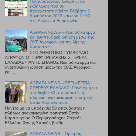
Πανευρυτανικής Ένωσης, σε
εκδήλωση που θα
πραγματοποιηθεί το Σάββατο 8
Αυγούστου 2026 και ώρα 11:00
στη Δομνίστα Ευρυτανίας.
AGRAFA NEWS----Νέα οδικά έργα
και αναπτυξιακή ώθηση μέσω της
ΟΧΕ Αγράφων και της λίμνης
Κρεμαστών.
ΣΤΟ ΔΗΜΟΤΙΚΟ ΣΥΜΒΟΥΛΙΟ
ΑΓΡΑΦΩΝ Ο ΠΕΡΙΦΕΡΕΙΑΡΧΗΣ ΣΤΕΡΕΑΣ
ΕΛΛΑΔΑΣ ΦΑΝΗΣ ΣΠΑΝΟΣ Νέα οδικά έργα και
αναπτυξιακή ώθηση μέσω της ΟΧΕ Αγράφων
και ...
AGRAFA NEWS---ΠΕΡΙΦΕΡΕΙΑ
ΣΤΕΡΕΑΣ ΕΛΛΑΔΑΣ: Πανέτοιμη να
υποδεχθεί 50 σπουδαστές η
πλήρως ανακαινισμένη φοιτητική
Εστία Καρπενησίου.
Πανέτοιμη να υποδεχθεί 50 σπουδαστές η
πλήρως ανακαινισμένη φοιτητική Εστία
Καρπενησίου Ο Περιφερειάρχης Στερεάς
Ελλάδας Φάνης Σπανός βρέθη...
AGRAFA NEWS---Ορισμός