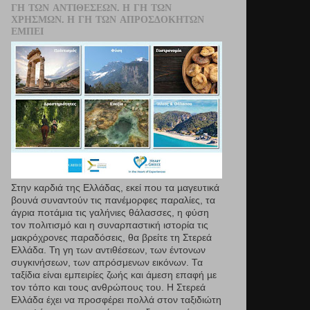
ΓΗ ΤΩΝ ΑΝΤΙΘΈΣΕΩΝ. Η ΓΗ ΤΩΝ
ΧΡΗΣΜΏΝ. Η ΓΗ ΤΩΝ ΑΠΡΟΣΔΌΚΗΤΩΝ
ΕΜΠΕΙ
Στην καρδιά της Ελλάδας, εκεί που τα µαγευτικά
βουνά συναντούν τις πανέμορφες παραλίες, τα
άγρια ποτάμια τις γαλήνιες θάλασσες, η φύση
τον πολιτισμό και η συναρπαστική ιστορία τις
μακρόχρονες παραδόσεις, θα βρείτε τη Στερεά
Ελλάδα. Τη γη των αντιθέσεων, των έντονων
συγκινήσεων, των απρόσμενων εικόνων. Τα
ταξίδια είναι εμπειρίες ζωής και άμεση επαφή µε
τον τόπο και τους ανθρώπους του. Η Στερεά
Ελλάδα έχει να προσφέρει πολλά στον ταξιδιώτη