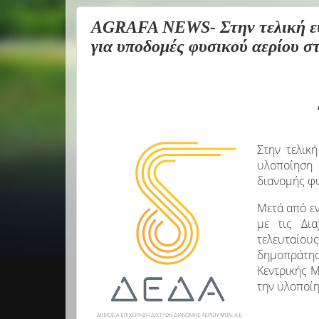
AGRAFA NEWS- Στην τελική ευθ
για υποδομές φυσικού αερίου στ
Στην τελική
υλοποίηση
διανομής φυ
Μετά
από εν
με
τις Δι
τελευταίου
δημοπράτησ
Κεντρικής Μ
την υλοποίη