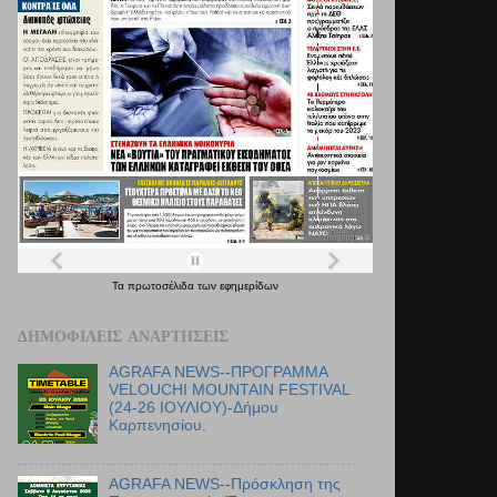
Τα
πρωτοσέλιδα
των
εφημερίδων
ΔΗΜΟΦΙΛΕΊΣ ΑΝΑΡΤΉΣΕΙΣ
AGRAFA NEWS--ΠΡΟΓΡΑΜΜΑ
VELOUCHI MOUNTAIN FESTIVAL
(24-26 ΙΟΥΛΙΟΥ)-Δήμου
Καρπενησίου.
AGRAFA NEWS--Πρόσκληση της