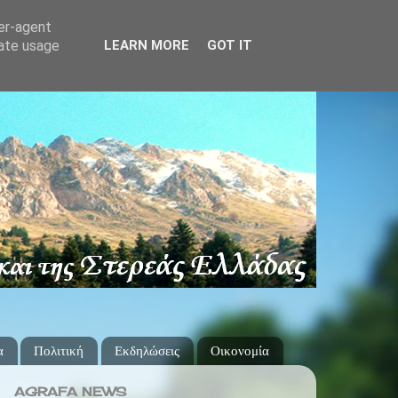
ser-agent
rate usage
LEARN MORE
GOT IT
α
Πολιτική
Εκδηλώσεις
Οικονομία
AGRAFA NEWS