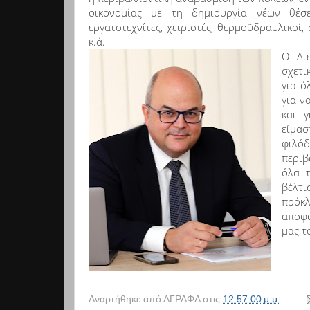
οικονομίας με τη δημιουργία νέων θέσε
εργατοτεχνίτες, χειριστές, θερμοϋδραυλικοί, 
κ.ά.
Ο Δι
σχετι
για ό
για ν
και 
είμασ
φιλό
περιβ
όλα 
βέλτι
πρό
αποφα
μας τ
Αναρτήθηκε από
ΑΓΡΑΦΑ
στις
12:57:00 μ.μ.