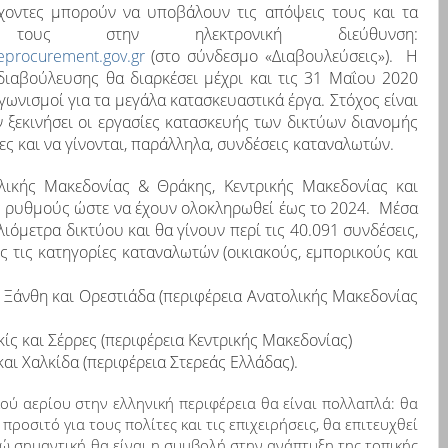
χοντες μπορούν να υποβάλουν τις απόψεις τους και τα
 τους στην ηλεκτρονική διεύθυνση:
eprocurement.gov.gr
(στο σύνδεσμο «Διαβουλεύσεις»).
Η
διαβούλευσης θα διαρκέσει μέχρι και τις 31 Μαΐου 2020
αγωνισμοί για τα μεγάλα κατασκευαστικά έργα.
Στόχος είναι
ν ξεκινήσει οι εργασίες κατασκευής των δικτύων διανομής
ες και να γίνονται, παράλληλα, συνδέσεις καταναλωτών.
λικής Μακεδονίας & Θράκης, Κεντρικής Μακεδονίας και
ς ρυθμούς ώστε να έχουν ολοκληρωθεί έως το 2024.
Μέσα
ιόμετρα δικτύου και θα γίνουν περί τις 40.091 συνδέσεις,
ς τις κατηγορίες καταναλωτών (οικιακούς, εμπορικούς και
 Ξάνθη και Ορεστιάδα (περιφέρεια Ανατολικής Μακεδονίας
λκίς και Σέρρες (περιφέρεια Κεντρικής Μακεδονίας)
αι Χαλκίδα (περιφέρεια Στερεάς Ελλάδας).
ού αερίου
στην ελληνική περιφέρεια
θα είναι πολλαπλά:
θα
 προσιτό για τους πολίτες και τις επιχειρήσεις, θα επιτευχθεί
ώ σημαντική θα είναι η συμβολή στην ανάπτυξη της τοπικής