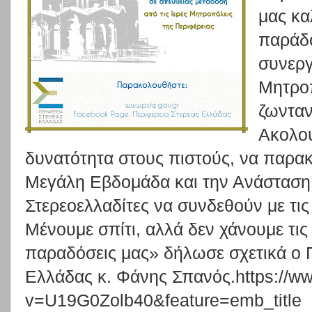
μας κα
παράδο
συνεργ
Μητροπ
ζωνταν
Ακολου
δυνατότητα στους πιστούς, να παρα
Μεγάλη Εβδομάδα και την Ανάσταση,
Στερεοελλαδίτες να συνδεθούν με τις 
Μένουμε σπίτι, αλλά δεν χάνουμε τις 
παραδόσεις μας» δήλωσε σχετικά ο 
Ελλάδας κ. Φάνης Σπανός.https://w
v=U19G0Zolb40&feature=emb_title