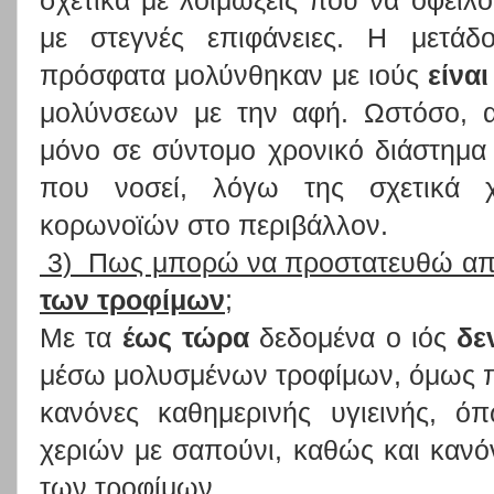
σχετικά με λοιμώξεις που να οφείλ
με στεγνές επιφάνειες. Η μετά
πρόσφατα μολύνθηκαν με ιούς
είνα
μολύνσεων με την αφή. Ωστόσο, α
μόνο σε σύντομο χρονικό διάστημα
που νοσεί, λόγω της σχετικά χ
κορωνοϊών στο περιβάλλον.
3) Πως μπορώ να προστατευθώ από
των τροφίμων
;
Mε τα
έως τώρα
δεδομένα ο ιός
δε
μέσω μολυσμένων τροφίμων, όμως πρέ
κανόνες καθημερινής υγιεινής, 
χεριών με σαπούνι, καθώς και κανόν
των τροφίμων.