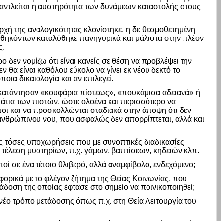
εξαντλείται η αυστηρότητα των δυνάμεων καταστολής στους
ή της αναλογικότητας κλονίστηκε, η δε θεσμοθετημένη
θηκόντων καταλύθηκε πανηγυρικά και μάλιστα στην πλέον
ς.
δεν νομίζω ότι είναι κανείς σε θέση να προβλέψει την
εν θα είναι καθόλου εύκολο να γίνει εκ νέου δεκτό το
οια δικαιολογία και αν επιλεγεί.
ί κατάντησαν «κουφάρια πίστεως», «πουκάμισα αδειανά» ή
μάτια των πιστών, ώστε ολοένα και περισσότερο να
οι και να προσκολλώνται σταδιακά στην άποψη ότι δεν
 ανθρώπινου νου, που ασφαλώς δεν απορρίπτεται, αλλά και
τις τόσες υποχωρήσεις που με συνοπτικές διαδικασίες
 τέλεση μυστηρίων, π.χ. γάμων, βαπτίσεων, κηδειών κλπ.
οί σε ένα τέτοιο θλιβερό, αλλά αναμφίβολο, ενδεχόμενο;
ορικά με το φλέγον ζήτημα της Θείας Κοινωνίας, που
τάδοση της οποίας έφτασε στο σημείο να ποινικοποιηθεί;
ι νέο τρόπο μετάδοσης όπως π.χ. στη Θεία Λειτουργία του