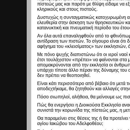
πίστεώς μας και παρότι με θλίψη είδαμε να 
κληρικούς και στους πιστούς.
Δυστυχώς η συνταγματικώς κατοχυρωμένη αρχ
ελευθερία στην άσκηση των θρησκευτικών κα
κατανυκτική και πνευματική περίοδο του έτου
Αν όλα αυτά επαναληφθούν από το φθινόπωρο 
αντίδραση των πιστών. Το σίγουρο είναι ότι δ
αφήγημα του «κλεισίματος» των εκκλησιών, όπ
Με πόνο ψυχής διαπιστώνω ότι οι ιεροί ναο
έτσι τουλάχιστον «πρέπει» να φαίνονται στα 
απομακρύνονται από την εκκλησία οι άνθρωπ
υπάρχει τίποτε άλλο πέραν της δύναμης του
δεν πρέπει να θεοποιηθεί.
Είναι κάτι περισσότερο από βέβαιο ότι μετά 
αποδεχτήκαμε, θα ζητηθούν και αλλαγές στην
Πόσο σιωπηλοί, αλήθεια, θα μείνουμε ως πιστ
Πώς θα ενεργήσει η Διοικούσα Εκκλησία αναφ
συνιστά την κορωνίδα της πίστεώς μας, η με
Θα παραμείνει στις θέσεις της ή θα προτείνε
αγίου Ιακώβου του Αδελφοθέου;