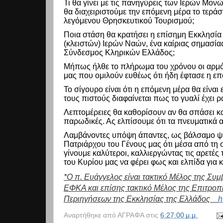
Τι θα γίνει με τις πανηγύρεις των Ιερών Μ
θα διαχειριστούμε την επόμενη μέρα το τερ
λεγόμενου Θρησκευτικού Τουρισμού;
Ποια στάση θα κρατήσει η επίσημη Εκκλησία
(κλειστών) Ιερών Ναών, ένα καίριας σημασίας
Σύνδεσμος Κληρικών Ελλάδος;
Μήπως ήλθε το πλήρωμα του χρόνου οι αρμό
μας που ομιλούν ευθέως ότι ήδη έφτασε η επ
Το σίγουρο είναι ότι η επόμενη μέρα θα είναι
τους πιστούς διαφαίνεται πως το γυαλί έχει ρα
Λεπτομέρειες θα καθορίσουν αν θα σπάσει και
παρωδικές. Ας ελπίσουμε ότι τα πνευματικά 
Λαμβάνοντες υπόψη άπαντες, ως βάλσαμο ψυχ
Πατριάρχου του Γένους μας ότι μέσα από τη 
γίνουμε καλύτεροι, καλλιεργώντας τις αρετέ
του Κυρίου μας να φέρει φως και ελπίδα για 
*Ο π. Ευάγγελος είναι τακτικό Μέλος της Σ
ΕΦΚΑ και επίσης τακτικό Μέλος της Επιτρο
Περιηγήσεων της Εκκλησίας της Ελλάδος
h
Αναρτήθηκε από
ΑΓΡΑΦΑ
στις
6:27:00 μ.μ.