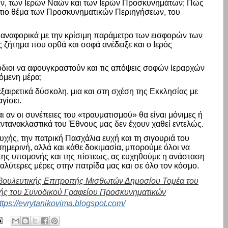
ονών, των Ιερών Ναών και των Ιερών Προσκυνημάτων; Πώς
άστιο θέμα των Προσκυνηματικών Περιηγήσεων, του
 αναφορικά με την κρίσιμη παράμετρο των εισφορών των
 ζήτημα που ορθά και σοφά ανέδειξε και ο Ιερός
διοι να αφουγκραστούν και τις απόψεις σοφών Ιεραρχών
όμενη μέρα;
 εξαιρετικά δύσκολη, μια και στη σχέση της Εκκλησίας με
γίσει.
 αν οι συνέπειες του «τραυματισμού» θα είναι μόνιμες ή
αντανακλαστικά του Έθνους μας δεν έχουν χαθεί εντελώς.
ής, την πατρική Πασχάλια ευχή και τη σιγουριά του
σημερινή, αλλά και κάθε δοκιμασία, μπορούμε όλοι να
ς της υπομονής και της πίστεως, ας ευχηθούμε η ανάσταση
καλύτερες μέρες στην πατρίδα μας και σε όλο τον κόσμο.
υμβουλευτικής Επιτροπής Μισθωτών Δημοσίου Τομέα του
πής του Συνοδικού Γραφείου Προσκυνηματικών
ttps://evrytanikovima.blogspot.com/