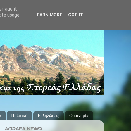
ser-agent
rate usage
LEARN MORE
GOT IT
α
Πολιτική
Εκδηλώσεις
Οικονομία
AGRAFA NEWS