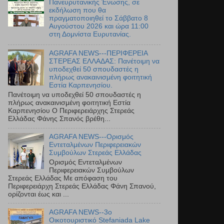
Πανευρυτανικής Ένωσης, σε
εκδήλωση που θα
πραγματοποιηθεί το Σάββατο 8
Αυγούστου 2026 και ώρα 11:00
στη Δομνίστα Ευρυτανίας.
AGRAFA NEWS---ΠΕΡΙΦΕΡΕΙΑ
ΣΤΕΡΕΑΣ ΕΛΛΑΔΑΣ: Πανέτοιμη να
υποδεχθεί 50 σπουδαστές η
πλήρως ανακαινισμένη φοιτητική
Εστία Καρπενησίου.
Πανέτοιμη να υποδεχθεί 50 σπουδαστές η
πλήρως ανακαινισμένη φοιτητική Εστία
Καρπενησίου Ο Περιφερειάρχης Στερεάς
Ελλάδας Φάνης Σπανός βρέθη...
AGRAFA NEWS---Ορισμός
Εντεταλμένων Περιφερειακών
Συμβούλων Στερεάς Ελλάδας
Ορισμός Εντεταλμένων
Περιφερειακών Συμβούλων
Στερεάς Ελλάδας Με απόφαση του
Περιφερειάρχη Στερεάς Ελλάδας Φάνη Σπανού,
ορίζονται έως και ...
AGRAFA NEWS--3ο
Οικοτουριστικό Stefaniada Lake