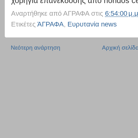
χορηγία επανέκδοσης από hondos ce
Αναρτήθηκε από
ΑΓΡΑΦΑ
στις
6:54:00 μ.μ
Ετικέτες
ΆΓΡΑΦΑ
,
Ευρυτανία news
Νεότερη ανάρτηση
Αρχική σελίδ