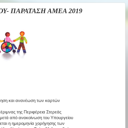
Υ- ΠΑΡΑΤΑΣΗ ΑΜΕΑ 2019
ήγηση και ανανέωση των καρτών
έριμνας
της
Περιφέρεια
Στερεάς
μετά
α
πό
ανακοίνωση
του
Υπουργείου
εται
η
ημερομηνία
χορήγησης
των