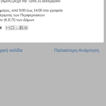
 (ΑμεΑ)
μέχρι
την
Τρίτη 31
Δεκεμβρίου
μέρες,
από
9:00
έως
14:00
στα
γραφεία
έριμν
ας
των
Περιφερειακών
ών (Κ.Ε.Π) των Δήμων
χική σελίδα
Παλαιότερη Ανάρτηση