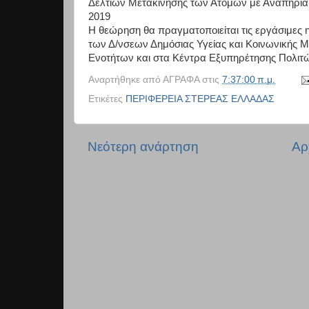
Δελτίων Μετακίνησης
των Ατόμων
με
Αναπηρία
2019
Η
θεώρηση
θα
πραγματοποιείται
τις
εργάσιμες
η
των
Δ/νσεων
Δημόσια
ς
Υγείας
και
Κοινωνικ
ής Μ
Ενοτήτων και στα Κέντρα Εξυπηρέτησης Πολιτ
Αναρτήθηκε από
ΑΓΡΑΦΑ
στις
7:37:00 π.μ.
Ετικέτες
ΠΕΡΙΦΕΡΕΙΑ ΣΤΕΡΕΑΣ ΕΛΛΑΔΑΣ
Νεότερη ανάρτηση
Αρ