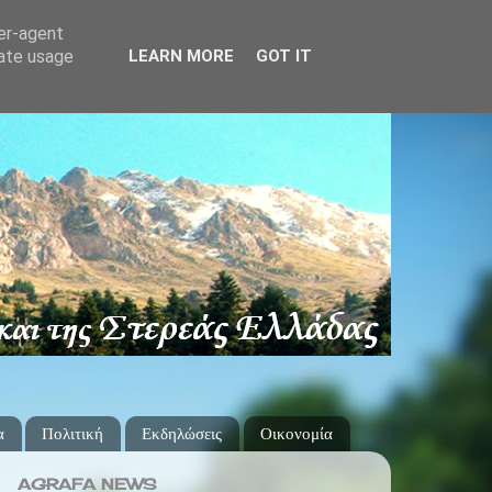
ser-agent
rate usage
LEARN MORE
GOT IT
α
Πολιτική
Εκδηλώσεις
Οικονομία
AGRAFA NEWS