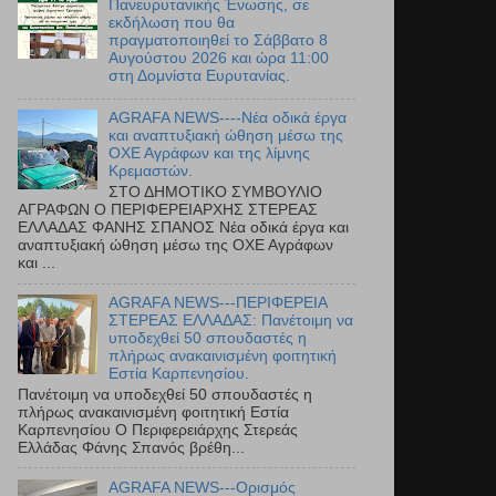
Πανευρυτανικής Ένωσης, σε
εκδήλωση που θα
πραγματοποιηθεί το Σάββατο 8
Αυγούστου 2026 και ώρα 11:00
στη Δομνίστα Ευρυτανίας.
AGRAFA NEWS----Νέα οδικά έργα
και αναπτυξιακή ώθηση μέσω της
ΟΧΕ Αγράφων και της λίμνης
Κρεμαστών.
ΣΤΟ ΔΗΜΟΤΙΚΟ ΣΥΜΒΟΥΛΙΟ
ΑΓΡΑΦΩΝ Ο ΠΕΡΙΦΕΡΕΙΑΡΧΗΣ ΣΤΕΡΕΑΣ
ΕΛΛΑΔΑΣ ΦΑΝΗΣ ΣΠΑΝΟΣ Νέα οδικά έργα και
αναπτυξιακή ώθηση μέσω της ΟΧΕ Αγράφων
και ...
AGRAFA NEWS---ΠΕΡΙΦΕΡΕΙΑ
ΣΤΕΡΕΑΣ ΕΛΛΑΔΑΣ: Πανέτοιμη να
υποδεχθεί 50 σπουδαστές η
πλήρως ανακαινισμένη φοιτητική
Εστία Καρπενησίου.
Πανέτοιμη να υποδεχθεί 50 σπουδαστές η
πλήρως ανακαινισμένη φοιτητική Εστία
Καρπενησίου Ο Περιφερειάρχης Στερεάς
Ελλάδας Φάνης Σπανός βρέθη...
AGRAFA NEWS---Ορισμός