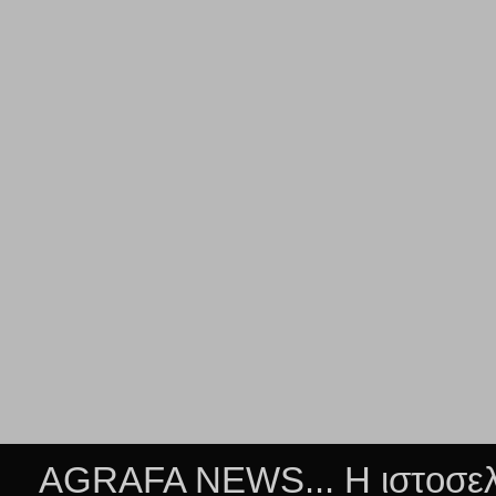
AGRAFA NEWS... Η ιστοσελί