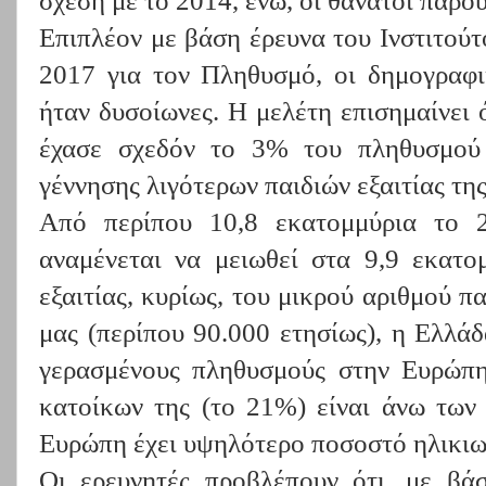
σχέση με το 2014, ενώ, οι θάνατοι παρ
Επιπλέον με βάση έρευνα του Ινστιτού
2017 για τον Πληθυσμό, οι δημογραφι
ήταν δυσοίωνες. Η μελέτη επισημαίνει
έχασε σχεδόν το 3% του πληθυσμού
γέννησης λιγότερων παιδιών εξαιτίας της
Από περίπου 10,8 εκατομμύρια το 
αναμένεται να μειωθεί στα 9,9 εκατο
εξαιτίας, κυρίως, του μικρού αριθμού π
μας (περίπου 90.000 ετησίως), η Ελλάδ
γερασμένους πληθυσμούς στην Ευρώπη
κατοίκων της (το 21%) είναι άνω των
Ευρώπη έχει υψηλότερο ποσοστό ηλικι
Οι ερευνητές προβλέπουν ότι, με βά