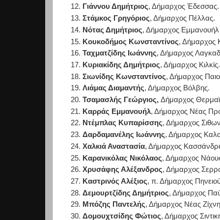
Γιάννου Δημήτριος
, Δήμαρχος Έδεσσας.
Στάμκος Γρηγόριος
, Δήμαρχος Πέλλας.
Νότας Δημήτριος
, Δήμαρχος Εμμανουήλ
Κουκοδήμος Κωνσταντίνος
, Δήμαρχος 
Ταχματζίδης Ιωάννης
, Δήμαρχος Λαγκαδ
Κυριακίδης Δημήτριος
, Δήμαρχος Κιλκίς.
Σιωνίδης Κωνσταντίνος
, Δήμαρχος Παιο
Λιάμας Διαμαντής
, Δήμαρχος Βόλβης.
Τσαμασλής Γεώργιος,
Δήμαρχος Θερμαϊ
Καρράς Εμμανουήλ
, Δήμαρχος Νέας Πρ
Ντέμπλας Κυπαρίσσης
, Δήμαρχος Σιθων
Δαρδαμανέλης Ιωάννης
, Δήμαρχος Καλ
Χαλκιά Αναστασία
, Δήμαρχος Κασσάνδρ
Καρανικόλας Νικόλαος
, Δήμαρχος Νάου
Χρυσάφης Αλέξανδρος
, Δήμαρχος Σερρ
Καστρινός Αλέξιος
, π. Δήμαρχος Πηνει
Δεμουρτζίδης Δημήτριος
, Δήμαρχος Πα
Μπόζης Παντελής
, Δήμαρχος Νέας Ζίχνη
Δομουχτσίδης Φώτιος
, Δήμαρχος Σιντικ