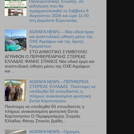
Πανευρυτανικής Ένωσης, σε
εκδήλωση που θα
πραγματοποιηθεί το Σάββατο 8
Αυγούστου 2026 και ώρα 11:00
στη Δομνίστα Ευρυτανίας.
AGRAFA NEWS----Νέα οδικά έργα
και αναπτυξιακή ώθηση μέσω της
ΟΧΕ Αγράφων και της λίμνης
Κρεμαστών.
ΣΤΟ ΔΗΜΟΤΙΚΟ ΣΥΜΒΟΥΛΙΟ
ΑΓΡΑΦΩΝ Ο ΠΕΡΙΦΕΡΕΙΑΡΧΗΣ ΣΤΕΡΕΑΣ
ΕΛΛΑΔΑΣ ΦΑΝΗΣ ΣΠΑΝΟΣ Νέα οδικά έργα και
αναπτυξιακή ώθηση μέσω της ΟΧΕ Αγράφων
και ...
AGRAFA NEWS---ΠΕΡΙΦΕΡΕΙΑ
ΣΤΕΡΕΑΣ ΕΛΛΑΔΑΣ: Πανέτοιμη να
υποδεχθεί 50 σπουδαστές η
πλήρως ανακαινισμένη φοιτητική
Εστία Καρπενησίου.
Πανέτοιμη να υποδεχθεί 50 σπουδαστές η
πλήρως ανακαινισμένη φοιτητική Εστία
Καρπενησίου Ο Περιφερειάρχης Στερεάς
Ελλάδας Φάνης Σπανός βρέθη...
AGRAFA NEWS---Ορισμός