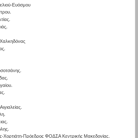
δελιού-Ευόσμου
τρου.
τίας.
ιάς.
 Χαλκηδόνας
ας.
οσοτσάνης.
δας.
γαίου.
ας.
Αιγιαλείας.
λη.
ιας.
λης.
ας-Χορτιάτη-Πρόεδρος ΦΟΔΣΑ Κεντρικής Μακεδονίας.