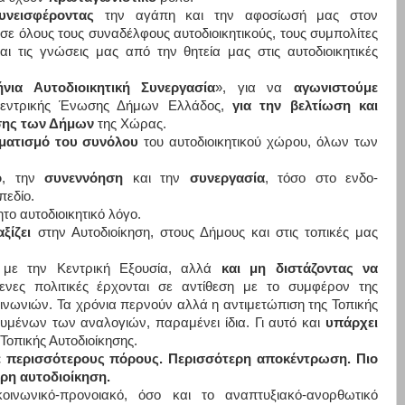
υνεισφέροντας
την αγάπη και την αφοσίωσή μας στον
ή σε όλους τους συναδέλφους αυτοδιοικητικούς, τους συμπολίτες
και τις γνώσεις μας από την θητεία μας στις αυτοδιοικητικές
ήνια Αυτοδιοικητική Συνεργασία
», για να
αγωνιστούμε
Κεντρικής Ένωσης Δήμων Ελλάδος,
για την βελτίωση και
έσης των Δήμων
της Χώρας.
ηματισμό του συνόλου
του αυτοδιοικητικού χώρου, όλων των
ο
, την
συνεννόηση
και την
συνεργασία
, τόσο στο ενδο-
πεδίο.
ο αυτοδιοικητικό λόγο.
ξίζει
στην Αυτοδιοίκηση, στους Δήμους και στις τοπικές μας
με την Κεντρική Εξουσία, αλλά
και μη διστάζοντας να
νες πολιτικές έρχονται σε αντίθεση με το συμφέρον της
ινωνιών. Τα χρόνια περνούν αλλά η αντιμετώπιση της Τοπικής
ουμένων των αναλογιών, παραμένει ίδια. Γι αυτό και
υπάρχει
Τοπικής Αυτοδιοίκησης.
ε περισσότερους πόρους. Περισσότερη αποκέντρωση. Πιο
ρη αυτοδιοίκηση.
οινωνικό-προνοιακό, όσο και το αναπτυξιακό-ανορθωτικό