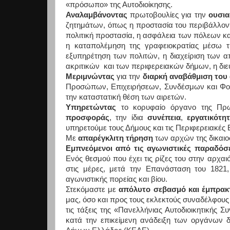
«πρόσωπο» της Αυτοδιοίκησης.
Αναλαμβάνοντας
πρωτοβουλίες για την
ουσια
ζητημάτων, όπως η προστασία του περιβάλλοντ
πολιτική προστασία, η ασφάλεια των πόλεων κα
η καταπολέμηση της γραφειοκρατίας μέσω τη
εξυπηρέτηση των πολιτών, η διαχείριση των 
ακριτικών και των περιφερειακών δήμων, η δι
Μεριμνώντας
για την
διαρκή αναβάθμιση του
Προσώπων, Επιχειρήσεων, Συνδέσμων και Φορέ
την καταστατική θέση των αιρετών.
Υπηρετώντας
το κορυφαίο όργανο της Πρωτ
προσφοράς
, την ίδια
συνέπεια
,
εργατικότη
υπηρετούμε τους Δήμους και τις Περιφερειακές 
Με
απαρέγκλιτη τήρηση
των αρχών της δικαιοσ
Εμπνεόμενοι από τις αγωνιστικές παραδόσει
Ενός θεσμού που έχει τις ρίζες του στην αρχα
στις μέρες, μετά την Επανάσταση του 1821
αγωνιστικής πορείας και βίου.
Στεκόμαστε με
απόλυτο σεβασμό και έμπρακ
μας, όσο και προς τους εκλεκτούς συναδέλφους
τις τάξεις της «Πανελλήνιας Αυτοδιοικητικής 
κατά την επικείμενη ανάδειξη των οργάνων δ