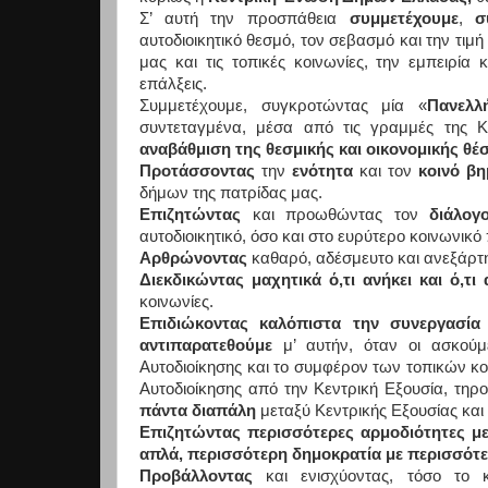
Σ’ αυτή την προσπάθεια
συμμετέχουμε
,
σ
αυτοδιοικητικό θεσμό, τον σεβασμό και την τιμ
μας και τις τοπικές κοινωνίες, την εμπειρία 
επάλξεις.
Συμμετέχουμε, συγκροτώντας μία «
Πανελλ
συντεταγμένα, μέσα από τις γραμμές της 
αναβάθμιση της θεσμικής και οικονομικής θ
Προτάσσοντας
την
ενότητα
και τον
κοινό β
δήμων της πατρίδας μας.
Επιζητώντας
και προωθώντας τον
διάλογ
αυτοδιοικητικό, όσο και στο ευρύτερο κοινωνικό 
Αρθρώνοντας
καθαρό, αδέσμευτο και ανεξάρτητ
Διεκδικώντας μαχητικά ό,τι ανήκει και ό,τι α
κοινωνίες.
Επιδιώκοντας καλόπιστα την συνεργασία
αντιπαρατεθούμε
μ’ αυτήν, όταν οι ασκούμε
Αυτοδιοίκησης και το συμφέρον των τοπικών κο
Αυτοδιοίκησης από την Κεντρική Εξουσία, τηρ
πάντα διαπάλη
μεταξύ Κεντρικής Εξουσίας και 
Επιζητώντας περισσότερες αρμοδιότητες μ
απλά, περισσότερη δημοκρατία με περισσότε
Προβάλλοντας
και ενισχύοντας, τόσο το κ