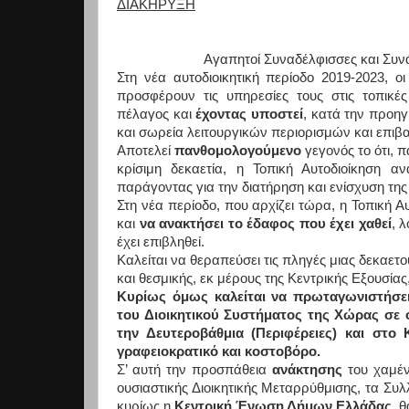
ΔΙΑΚΗΡΥΞΗ
Αγαπητοί Συναδέλφισσες και Συνάδελφοι
Στη νέα αυτοδιοικητική περίοδο 2019-2023, 
προσφέρουν τις υπηρεσίες τους στις τοπικέ
πέλαγος και
έχοντας υποστεί
, κατά την προη
και σωρεία λειτουργικών περιορισμών και επι
Αποτελεί
πανθομολογούμενο
γεγονός το ότι, 
κρίσιμη δεκαετία, η Τοπική Αυτοδιοίκηση 
παράγοντας για την διατήρηση και ενίσχυση τη
Στη νέα περίοδο, που αρχίζει τώρα, η Τοπική Α
και
να ανακτήσει το έδαφος που έχει χαθεί
, 
έχει επιβληθεί.
Καλείται να θεραπεύσει τις πληγές μιας δεκαετ
και θεσμικής, εκ μέρους της Κεντρικής Εξουσίας
Κυρίως όμως καλείται να πρωταγωνιστήσει
του Διοικητικού Συστήματος της Χώρας σε 
την Δευτεροβάθμια (Περιφέρειες) και στο
γραφειοκρατικό και κοστοβόρο.
Σ’ αυτή την προσπάθεια
ανάκτησης
του χαμέν
ουσιαστικής Διοικητικής Μεταρρύθμισης, τα Συ
κυρίως η
Κεντρική Ένωση Δήμων Ελλάδας,
θ