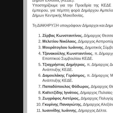
Δήμων Ελλάδος (ΚΕΔΕ).
Υποστηρίζουμε για την Προεδρία της ΚΕΔΕ 
έμπειρου, για πέμπτη φορά Δημάρχου Αμπελ
Δήμων Κεντρικής Μακεδονίας.
Τη ΔΙΑΚΗΡΥΞΗ υπογράφουν Δήμαρχοι και Δημοτ
Ζέρβας Κωνσταντίνος
, Δήμαρχος Θεσσα
Μελετίου Νικόλαος
, Δήμαρχος Ασπροπύ
Μουράτογλου Ιωάννης
, Δημοτικός Σύμβ
Τζανακούλης Κωνσταντίνος
, π. Δήμαρχ
Εποπτικού Συμβουλίου ΚΕΔΕ.
Τζιαχρήστας Δημήτριος
, π. Δήμαρχος 
Ανάπτυξης ΚΕΔΕ.
Δαμουλάκης Γεράσιμος
, π. Δήμαρχος 
Ανάπτυξης ΚΕΔΕ.
Παπαδόπουλος Θόδωρος
, Δήμαρχος Θ
Καϊτετζίδης Ιγνάτιος
, Δήμαρχος Πυλαίας
Ζωγράφος Αστέριος,
Δήμαρχος Πολυγύρ
Γκυρίνης Παναγιώτης
, Δήμαρχος Αλεξάν
Ιωαννίδης Ιωάννης
, Δήμαρχος Δέλτα.