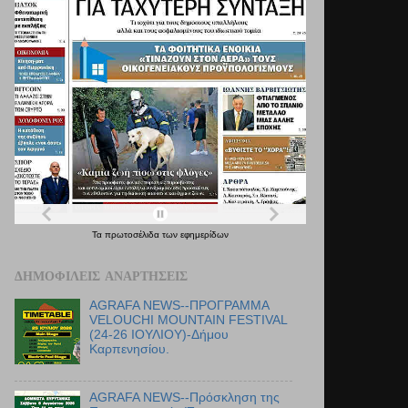
Τα
πρωτοσέλιδα
των
εφημερίδων
ΔΗΜΟΦΙΛΕΊΣ ΑΝΑΡΤΉΣΕΙΣ
AGRAFA NEWS--ΠΡΟΓΡΑΜΜΑ
VELOUCHI MOUNTAIN FESTIVAL
(24-26 ΙΟΥΛΙΟΥ)-Δήμου
Καρπενησίου.
AGRAFA NEWS--Πρόσκληση της