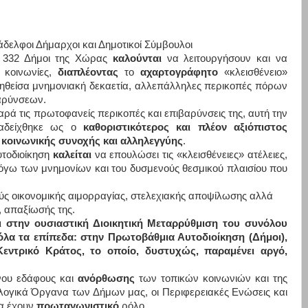
 Δήμαρχοι και Δημοτικοί Σύμβουλοι
οι 332 Δήμοι της Χώρας
καλούνται
να λειτουργήσουν και να
ς κοινωνίες,
διαπλέοντας
το
αχαρτογράφητο
«κλεισθένειο»
γηθείσα μνημονιακή δεκαετία, αλλεπάλληλες περικοπές πόρων
βαρύνσεων.
παρά τις πρωτοφανείς περικοπές και επιβαρύνσεις της, αυτή την
αναδείχθηκε ως ο
καθοριστικότερος και πλέον αξιόπιστος
ς
κοινωνικής συνοχής και αλληλεγγύης
.
υτοδιοίκηση
καλείται
να επουλώσει τις «κλεισθένειες» ατέλειες,
λόγω των μνημονίων και του δυσμενούς θεσμικού πλαισίου που
ούς οικονομικής αιμορραγίας, στελεχιακής αποψίλωσης αλλά
, απαξίωσής της.
 στην ουσιαστική Διοικητική Μεταρρύθμιση του συνόλου
όλα τα επίπεδα: στην Πρωτοβάθμια Αυτοδιοίκηση (Δήμοι),
 Κεντρικό Κράτος, το οποίο, δυστυχώς, παραμένει αργό,
ου εδάφους και
ανόρθωσης
των τοπικών κοινωνιών και της
λλογικά Όργανα των Δήμων μας, οι Περιφερειακές Ενώσεις και
α έχουν
πρωταγωνιστικό
ρόλο.