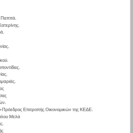
 Παππά.
Κατερίνης.
ά.
νίας.
κού.
οποντίδας.
ίας.
αμαριάς.
ας
σας
ών.
ού-Πρόεδρος Επιτροπής Οικονομικών της ΚΕΔΕ.
ύλου Μελά
ς.
ής