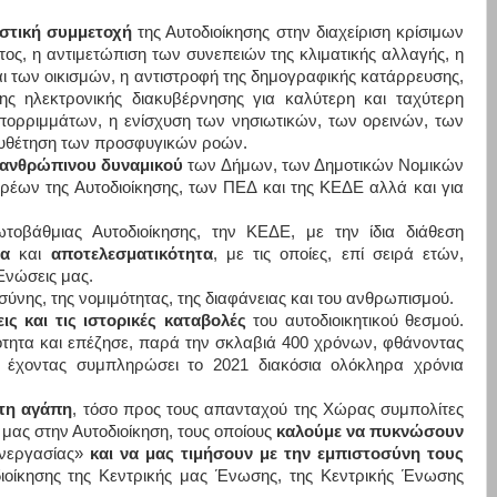
στική συμμετοχή
της Αυτοδιοίκησης στην διαχείριση κρίσιμων
ος, η αντιμετώπιση των συνεπειών της κλιματικής αλλαγής, η
ι των οικισμών, η αντιστροφή της δημογραφικής κατάρρευσης,
ς ηλεκτρονικής διακυβέρνησης για καλύτερη και ταχύτερη
απορριμμάτων, η ενίσχυση των νησιωτικών, των ορεινών, των
ευθέτηση των προσφυγικών ροών.
 ανθρώπινου δυναμικού
των Δήμων, των Δημοτικών Νομικών
ων της Αυτοδιοίκησης, των ΠΕΔ και της ΚΕΔΕ αλλά και για
οβάθμιας Αυτοδιοίκησης, την ΚΕΔΕ, με την ίδια διάθεση
τα
και
αποτελεσματικότητα
, με τις οποίες, επί σειρά ετών,
Ενώσεις μας.
ύνης, της νομιμότητας, της διαφάνειας και του ανθρωπισμού.
ς και τις ιστορικές καταβολές
του αυτοδιοικητικού θεσμού.
ιότητα και επέζησε, παρά την σκλαβιά 400 χρόνων, φθάνοντας
, έχοντας συμπληρώσει το 2021 διακόσια ολόκληρα χρόνια
τη αγάπη
, τόσο προς τους απανταχού της Χώρας συμπολίτες
 μας στην Αυτοδιοίκηση, τους οποίους
καλούμε να πυκνώσουν
Συνεργασίας»
και να μας τιμήσουν με την εμπιστοσύνη τους
ιοίκησης της Κεντρικής μας Ένωσης, της Κεντρικής Ένωσης