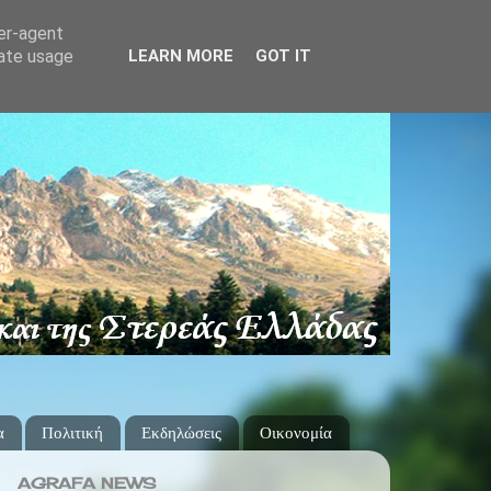
ser-agent
rate usage
LEARN MORE
GOT IT
α
Πολιτική
Εκδηλώσεις
Οικονομία
AGRAFA NEWS