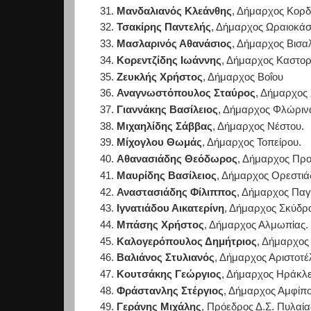
Μανδαλιανός Κλεάνθης
, Δήμαρχος Κορ
Τσακίρης Παντελής
, Δήμαρχος Ωραιοκάσ
Μασλαρινός Αθανάσιος
, Δήμαρχος Βισαλ
Κορεντζίδης Ιωάννης
, Δήμαρχος Καστορ
Ζευκλής Χρήστος
, Δήμαρχος Βοΐου
Αναγνωστόπουλος Σταύρος
, Δήμαρχος
Γιαννάκης Βασίλειος
, Δήμαρχος Φλώριν
Μιχαηλίδης Σάββας
, Δήμαρχος Νέστου.
Μίχογλου Θωμάς
, Δήμαρχος Τοπείρου.
Αθανασιάδης Θεόδωρος
, Δήμαρχος Πρ
Μαυρίδης Βασίλειος
, Δήμαρχος Ορεστιά
Αναστασιάδης Φίλιππος
, Δήμαρχος Παγ
Ιγνατιάδου Αικατερίνη
, Δήμαρχος Σκύδρ
Μπάσης Χρήστος
, Δήμαρχος Αλμωπίας.
Καλογερόπουλος Δημήτριος
, Δήμαρχος 
Βαλιάνος Στυλιανός
, Δήμαρχος Αριστοτέ
Κουτσάκης Γεώργιος
, Δήμαρχος Ηράκλε
Φράστανλης Στέργιος
, Δήμαρχος Αμφίπο
Γεράνης Μιχάλης
, Πρόεδρος Δ.Σ. Πυλαί