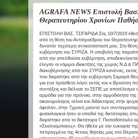
AGRAFA NEWS Επιστολή Βασ. Τ
Θεραπευτηρίου Χρονίων Παθήσε
ΕΠΙΣΤΟΛΗ ΒΑΣ. ΤΣΙΓΑΡΙΔΑ Στις 10/7/2019 έθεσα
από τη θέση του Αντιπροέδρου του Θεραπευτηρ
δυνατόν ταχύτερη αντικατάστασή μου. Στη θέση 
κυβέρνηση του ΣΥΡΙΖΑ. Η υποβολή της παραίτησή
από την απελθούσα κυβέρνηση, αποδεικνύοντας 
έλεγαν οι νόμιμοι ιδιοκτήτες της χώρας Ν.Δ & Π
διακυβέρνησης από τον ΣΥΡΙΖΑ κανένας, εκτός
που διορίστηκε από την κυβέρνηση Σαμαρά-Βεν
για ένα πρόσθετο λόγο: εκτός του κ.Βρούτση π
συντάξεις και διέλυσε το ΣΕΠΕ με αποτέλεσμα
αρμόδια για την πρόνοια, στην αρμοδιότητα της 
οικονομολόγος «είναι και διδάκτορας στην ψυχια
όφειλαν, στην 7χρονη χούντα των συνταγματαρ
φυσιολογικοί ήταν οι οπαδοί της δικτατορίας 
διορίστηκε από το δικτάτορα Γ. Παπαδόπουλο α
«Σκαλούμπακες». Θα ήθελα με την ευκαιρία τη
πεπραγμένα της 4ετούς θητείας μας στο Θερα