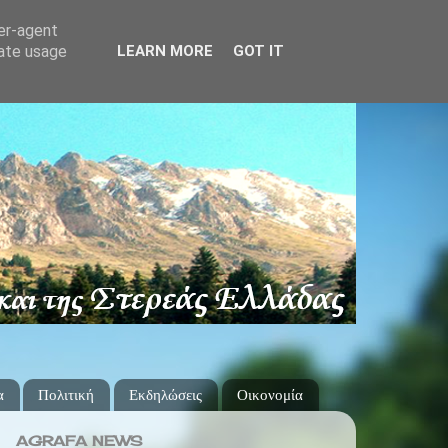
ser-agent
rate usage
LEARN MORE
GOT IT
α
Πολιτική
Εκδηλώσεις
Οικονομία
AGRAFA NEWS