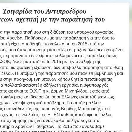
σιγαρίδα του Αντιπροέδρου
ων, σχετική με την παραίτησή του
 την παραίτησή μου στη διάθεση του υπουργού εργασίας ,
ίου Χρονίων Παθήσεων , με την παράκληση για την όσο το
αυτή είχα τοποθετηθεί το καλοκαίρι του 2015 από την
ς μου ήταν αυτονόητη και το ίδιο έπραξαν όλοι οι διορισμένοι
περίτρανα ότι δεν είμαστε κολλημένοι στις καρέκλες όπως
ΑΣΟΚ, δεν είμαστε ίδιοι. Το 2015 με την ανάληψη της
 από μία φωτεινή εξαίρεση, δεν υπέβαλλε παραίτηση από θέση
ιζέλου. Η υποβολή της παραίτησής μου ήταν επιβεβλημένη και
ου στην προηγούμενη υπουργική του θητεία πετσόκοψε τις
 να πολλαπλασιαστεί η αδήλωτη εργασία, η υφυπουργός
οποίας είναι το Θ.Χ.Π η κ. Δόμνα Μιχαηλίδου, εκτός από
τρική» μιας και θεωρεί ότι όσοι Έλληνες αντιστάθηκαν, ως
χών είχαν ψυχιατρικό πρόβλημα. Για αυτήν μάλλον
όπως ο συνάδελφός της υπουργός Βορίδης Μαυρουδής που
ρχηγός της νεολαίας της ΕΠΕΝ καθώς και διάφοροι άλλοι
ς αποχώρησής μας να αναφερθώ με λίγα λόγια στα
πευτήριο Χρονίων Παθήσεων. Το 2015 που αναλάβαμε