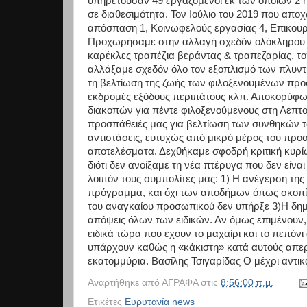
υπηρετούσαν 49 εργαζόμενοι εκ των οποίων 2 ή
σε διαθεσιμότητα. Τον Ιούλιο του 2019 που απ
απόσπαση 1, Κοινωφελούς εργασίας 4, Επικουρ
Προχωρήσαμε στην αλλαγή σχεδόν ολόκληρου τ
καρέκλες τραπέζια βεράντας & τραπεζαρίας, τ
αλλάξαμε σχεδόν όλο τον εξοπλισμό των πλυντ
τη βελτίωση της ζωής των φιλοξενουμένων προ
εκδρομές εξόδους περιπάτους κλπ. Αποκορύφ
διακοπών για πέντε φιλοξενούμενους στη Λεπτοκ
προσπάθειές μας για βελτίωση των συνθηκών 
αντιστάσεις, ευτυχώς από μικρό μέρος του πρ
αποτελέσματα. Δεχθήκαμε σφοδρή κριτική κυρί
διότι δεν ανοίξαμε τη νέα πτέρυγα που δεν είν
λοιπόν τους συμπολίτες μας: 1) Η ανέγερση της 
πρόγραμμα, και όχι των αποδήμων όπως σκοπίμ
του αναγκαίου προσωπικού δεν υπήρξε 3)Η δημι
απόψεις όλων των ειδικών. Αν όμως επιμένουν,
ειδικά τώρα που έχουν το μαχαίρι και το πεπόν
υπάρχουν καθώς η «κάκιστη» κατά αυτούς απερ
εκατομμύρια. Βασίλης Τσιγαρίδας Ο μέχρι αντι
Αναρτήθηκε από
ΑΓΡΑΦΑ
στις
8:56:00 π.μ.
Ετικέτες
Ευρυτανία news