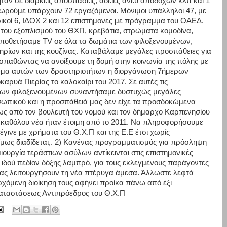
ταν σε διαρκείς αποσπάσεις, άδειες άνευ αποδοχών κλπ και 1
οχωρούμε υπάρχουν 72 εργαζόμενοι. Μόνιμοι υπάλληλοι 47, με
ικοί 6, ΙΔΟΧ 2 και 12 επιστήμονες με πρόγραμμα του ΟΑΕΔ.
ου εξοπλισμού του ΘΧΠ, κρεβάτια, στρώματα κομοδίνα,
οποθετήσαμε TV σε όλα τα δωμάτια των φιλοξενουμένων,
ηρίων και της κουζίνας. Καταβάλαμε μεγάλες προσπάθειες για
σπαθώντας να ανοίξουμε τη δομή στην κοινωνία της πόλης με
ωμα αυτών των δραστηριοτήτων η διοργάνωση 7ήμερων
αρυά Πιερίας το καλοκαίρι του 2017. Σε αυτές τις
των φιλοξενουμένων συναντήσαμε δυστυχώς μεγάλες
οσωπικού και η προσπάθειά μας δεν είχε τα προσδοκώμενα
ως από τον βουλευτή του νομού και τον δήμαρχο Καρπενησίου
αι καθόλου νέα ήταν έτοιμη από το 2011. Να πληροφορήσουμε
έγινε με χρήματα του Θ.Χ.Π και της Ε.Ε έτσι χωρίς
ως διαδίδεται,. 2) Κανένας προγραμματισμός για πρόσληψη
ουργία τεράστιων ασύλων αντίκεινται στις επιστημονικές
 ιδού πεδίον δόξης λαμπρό, για τους εκλεγμένους παράγοντες
ι ας λειτουργήσουν τη νέα πτέρυγα άμεσα. Άλλωστε λεφτά
χόμενη διοίκηση τους αφήνει προίκα πάνω από έξι
καταστάσεως Αντιπρόεδρος του Θ.Χ.Π