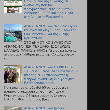
Πανευρυτανικής Ένωσης, σε
εκδήλωση που θα
πραγματοποιηθεί το Σάββατο 8
Αυγούστου 2026 και ώρα 11:00
στη Δομνίστα Ευρυτανίας.
AGRAFA NEWS----Νέα οδικά έργα
και αναπτυξιακή ώθηση μέσω της
ΟΧΕ Αγράφων και της λίμνης
Κρεμαστών.
ΣΤΟ ΔΗΜΟΤΙΚΟ ΣΥΜΒΟΥΛΙΟ
ΑΓΡΑΦΩΝ Ο ΠΕΡΙΦΕΡΕΙΑΡΧΗΣ ΣΤΕΡΕΑΣ
ΕΛΛΑΔΑΣ ΦΑΝΗΣ ΣΠΑΝΟΣ Νέα οδικά έργα και
αναπτυξιακή ώθηση μέσω της ΟΧΕ Αγράφων
και ...
AGRAFA NEWS---ΠΕΡΙΦΕΡΕΙΑ
ΣΤΕΡΕΑΣ ΕΛΛΑΔΑΣ: Πανέτοιμη να
υποδεχθεί 50 σπουδαστές η
πλήρως ανακαινισμένη φοιτητική
Εστία Καρπενησίου.
Πανέτοιμη να υποδεχθεί 50 σπουδαστές η
πλήρως ανακαινισμένη φοιτητική Εστία
Καρπενησίου Ο Περιφερειάρχης Στερεάς
Ελλάδας Φάνης Σπανός βρέθη...
AGRAFA NEWS---Ορισμός