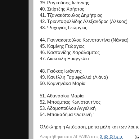
39. Ραγκούσης Ιωάννης
40. Σπίρτζης Χρήστος
41. Τζανακόπουλος Δημήτριος
42. Τριανταφυλλίδης Αλέξανδρος (Αλέκος)
43. Ψυχογιός Γεώργιος
44. Γιαννακοπούλου Κωνσταντίνα (Νάντια)
45. Καμίνης Γεώργιος
46. Καστανίδης Χαράλαμπος
47. Λιακούλη Ευαγγελία
48. Γκιόκας Ιωάννης
49. Κανέλλη Γαρυφαλλιά (Λιάνα)
50. Κομνηνάκα Μαρία
51. Αθανασίου Μαρία
52. Μπούμπας Κωνσταντίνος
53. Αδαμοπούλου Αγγελική
54. Μπακαδήμα Φωτεινή ”
Ολόκληρη η Απόφαση, με τα μέλη και των λοιπ
Αναρτήθηκε από
ΑΓΡΑΦΑ
στις
3:43:00 μ.μ.