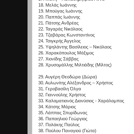
18. Μελάς Ιωάννης
19. Μπούγας Ιωάννης
20. Παππάς Ιωάννης
21. Πάτσης Ανδρέας
22. Ταγαράς Νικόλαος
23. Τζαβάρας Κωνσταντίνος
24. Τσιγκρής Άγγελος
25. Υψηλάντης Βασίλειος – Νικόλαος
26. Χαρακόπουλος Μάξιμος
27. Χιονίδης Σάββας
28. Χρυσομάλλης Μιλτιάδης (Μίλτος)
29. Αυγέρη Θεοδώρα (Δώρα)
30. Αυλωνίτης Αλέξανδρος – Χρήστος
31. Γεροβασίλη Όλγα
32. Γιαννούλης Χρήστος
33. Καλαματιανός Διονύσιος - Χαράλαμπος
34. Κάτσης Μάριος
35. Λάππας Σπυρίδωνας
36. Παπαηλιού Γεώργιος
37. Πολάκης Παύλος
38. Πούλου Παναγιού (Γιώτα)