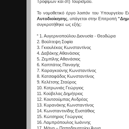
Τροφίμων και στ) Τουρισμού.
Το νομοθετικό έργο λοιπόν του Υπουργείου Ε
Αυτοδιοίκησης
, υπάγεται στην Επιτροπή
“Δημό
συγκροτήθηκε ως εξής:
“ 1. Αυγερινοπούλου Διονυσία - Θεοδώρα
2. Βούλτεψη Σοφία
3. Γκιουλέκας Κωνσταντίνος
4. Δαβάκης Αθανάσιος
5. Ζεμπίλης Αθανάσιος
6. Καππάτος Παναγής
7. Καραγκούνης Κωνσταντίνος
8. Κατσαφάδος Κωνσταντίνος
9. Κελέτσης Σταύρος
10. Κοτρωνιάς Γεώργιος
11. Κούβελας Δημήτριος
12. Κουτσούμπας Ανδρέας
13. Κυρανάκης Κωνσταντίνος
14. Κωνσταντινίδης Ευστάθιος
15. Κώτσηρας Γεώργιος
16. Λαμπρόπουλος Ιωάννης
17. Μάνη – Παπαδημητρίου Άννα