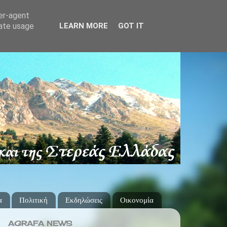
ser-agent
rate usage
LEARN MORE
GOT IT
α
Πολιτική
Εκδηλώσεις
Οικονομία
AGRAFA NEWS