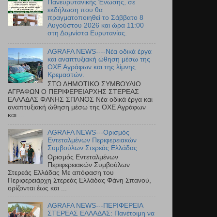
Πανευρυτανικής Ένωσης, σε
εκδήλωση που θα
πραγματοποιηθεί το Σάββατο 8
Αυγούστου 2026 και ώρα 11:00
στη Δομνίστα Ευρυτανίας.
AGRAFA NEWS----Νέα οδικά έργα
και αναπτυξιακή ώθηση μέσω της
ΟΧΕ Αγράφων και της λίμνης
Κρεμαστών.
ΣΤΟ ΔΗΜΟΤΙΚΟ ΣΥΜΒΟΥΛΙΟ
ΑΓΡΑΦΩΝ Ο ΠΕΡΙΦΕΡΕΙΑΡΧΗΣ ΣΤΕΡΕΑΣ
ΕΛΛΑΔΑΣ ΦΑΝΗΣ ΣΠΑΝΟΣ Νέα οδικά έργα και
αναπτυξιακή ώθηση μέσω της ΟΧΕ Αγράφων
και ...
AGRAFA NEWS---Ορισμός
Εντεταλμένων Περιφερειακών
Συμβούλων Στερεάς Ελλάδας
Ορισμός Εντεταλμένων
Περιφερειακών Συμβούλων
Στερεάς Ελλάδας Με απόφαση του
Περιφερειάρχη Στερεάς Ελλάδας Φάνη Σπανού,
ορίζονται έως και ...
AGRAFA NEWS---ΠΕΡΙΦΕΡΕΙΑ
ΣΤΕΡΕΑΣ ΕΛΛΑΔΑΣ: Πανέτοιμη να