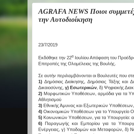
AGRAFA NEWS Ποιοι συμμετέχο
την Αυτοδιοίκηση
23/7/2019
α
Εκδόθηκε την 22
Ιουλίου Απόφαση του Προέδρου
Επιτροπές της Ολομέλειας της Βουλής.
Σε αυτήν περιλαμβάνονται οι Βουλευτές που στε
1)
Δημόσιας Διοίκησης, Δημόσιας Τάξης και Δι
Δικαιοσύνης,
γ) Εσωτερικών
, δ) Ψηφιακής Δια
2)
Μορφωτικών Υποθέσεων, αρμόδια για τα Υπου
Αθλητισμού
3)
Εθνικής Άμυνας και Εξωτερικών Υποθέσεων, γ
4)
Οικονομικών Υποθέσεων για το Υπουργείο Ο
5)
Κοινωνικών Υποθέσεων, για τα Υπουργεία: α
6)
Παραγωγής και Εμπορίου για τα Υπουργεί
Ενέργειας, γ) Υποδομών και Μεταφορών, δ) Ναυ