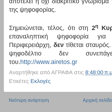
αποτελεί ή όχι διακριτικό γνώρισμα
της ψηφοφορίας.
η
Σημειώνεται, τέλος, ότι στη
2
Κυρ
επαναληπτική ψηφοφορία για
Περιφερειάρχη,
δεν
τίθεται σταυρός
ψηφοδέλτιο δεν συνεπάγ
του.
http://www.airetos.gr
Αναρτήθηκε από
ΑΓΡΑΦΑ
στις
8:48:00 π.μ
Ετικέτες
Εκλογές
Νεότερη ανάρτηση
Αρχική σελίδ