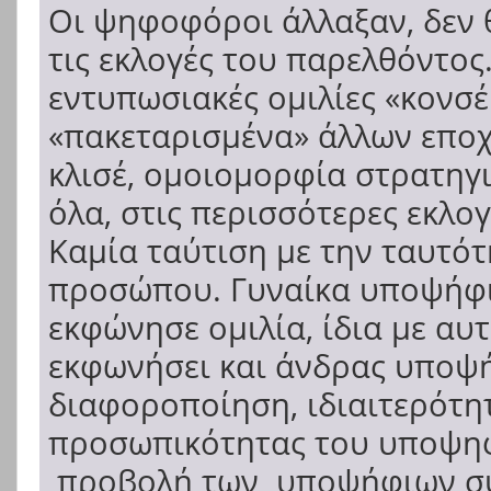
Οι ψηφοφόροι άλλαξαν, δεν 
τις εκλογές του παρελθόντος.
εντυπωσιακές ομιλίες «κονσ
«πακεταρισμένα» άλλων επο
κλισέ, ομοιομορφία στρατηγι
όλα, στις περισσότερες εκλογ
Καμία ταύτιση με την ταυτό
προσώπου. Γυναίκα υποψήφι
εκφώνησε ομιλία, ίδια με αυ
εκφωνήσει και άνδρας υποψή
διαφοροποίηση, ιδιαιτερότη
προσωπικότητας του υποψηφ
προβολή των υποψήφιων σ