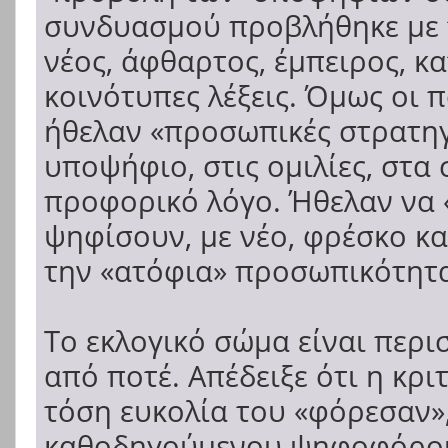
συνδυασμού προβλήθηκε με τ
νέος, άφθαρτος, έμπειρος, κ
κοινότυπες λέξεις. Όμως οι 
ήθελαν «προσωπικές στρατηγ
υποψήφιο, στις ομιλίες, στα
προφορικό λόγο. Ήθελαν να 
ψηφίσουν, με νέο, φρέσκο κ
την «ατόφια» προσωπικότητ
Το εκλογικό σώμα είναι περι
από ποτέ. Απέδειξε ότι η κρι
τόση ευκολία του «φόρεσαν»
καθοδηγούμενου ψηφοφόρου