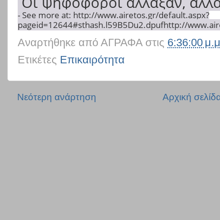
Οι ψηφοφόροι άλλαξαν, αλλά
- See more at: http://www.airetos.gr/default.aspx?
pageid=12644#sthash.l59B5Du2.dpufhttp://www.aire
Αναρτήθηκε από
ΑΓΡΑΦΑ
στις
6:36:00 μ.μ
Ετικέτες
Επικαιρότητα
Νεότερη ανάρτηση
Αρχική σελίδ